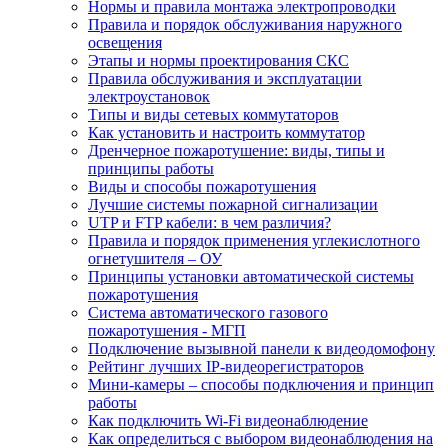
Нормы и правила монтажа электропроводки
Правила и порядок обслуживания наружного
освещения
Этапы и нормы проектирования СКС
Правила обслуживания и эксплуатации
электроустановок
Типы и виды сетевых коммутаторов
Как установить и настроить коммутатор
Дренчерное пожаротушение: виды, типы и
принципы работы
Виды и способы пожаротушения
Лучшие системы пожарной сигнализации
UTP и FTP кабели: в чем различия?
Правила и порядок применения углекислотного
огнетушителя – ОУ
Принципы установки автоматической системы
пожаротушения
Система автоматического газового
пожаротушения - МГП
Подключение вызывной панели к видеодомофону
Рейтинг лучших IP-видеорегистраторов
Мини-камеры – способы подключения и принцип
работы
Как подключить Wi-Fi видеонаблюдение
Как определиться с выбором видеонаблюдения на