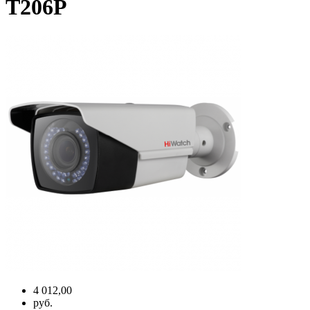
T206P
4 012,00
руб.