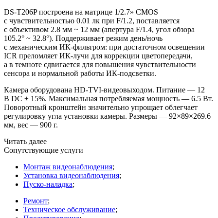
DS-T206P построена на матрице 1/2.7» CMOS
с чувствительностью 0.01 лк при F/1.2, поставляется
с объективом 2.8 мм ~ 12 мм
(апертура
F/1.4, угол обзора
105.2° ~ 32.8°). Поддерживает режим день/ночь
с механическим ИК-фильтром: при достаточном освещении
ICR преломляет ИК-лучи для коррекции цветопередачи,
а в темноте сдвигается для повышения чувствительности
сенсора и нормальной работы ИК-подсветки.
Камера оборудована HD-TVI-видеовыходом. Питание — 12
В DC ± 15%. Максимальная потребляемая мощность — 6.5 Вт.
Поворотный кронштейн значительно упрощает облегчает
регулировку угла установки камеры. Размеры — 92×89×269.6
мм, вес — 900 г.
Читать далее
Сопутствующие услуги
Монтаж видеонаблюдения
;
Установка видеонаблюдения
;
Пуско-наладка
;
Ремонт
;
Техническое обслуживание
;