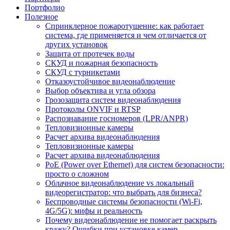
Портфолио
Полезное
Спринклерное пожаротушение: как работает
система, где применяется и чем отличается от
других установок
Защита от протечек воды
СКУД и пожарная безопасность
СКУД с турникетами
Отказоустойчивое видеонаблюдение
Выбор объектива и угла обзора
Грозозащита систем видеонаблюдения
Протоколы ONVIF и RTSP
Распознавание госномеров (LPR/ANPR)
Тепловизионные камеры
Расчет архива видеонаблюдения
Тепловизионные камеры
Расчет архива видеонаблюдения
PoE (Power over Ethernet) для систем безопасности:
просто о сложном
Облачное видеонаблюдение vs локальный
видеорегистратор: что выбрать для бизнеса?
Беспроводные системы безопасности (Wi-Fi,
4G/5G): мифы и реальность
Почему видеонаблюдение не помогает раскрыть
кражу? Ошибки при установке камер