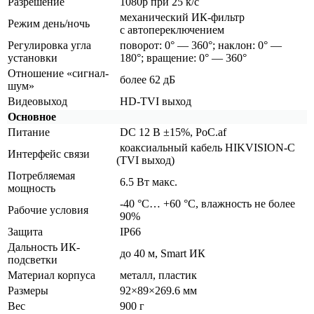
Разрешение
1080р при 25 к/с
механический ИК-фильтр
Режим день/ночь
с автопереключением
Регулировка угла
поворот: 0° — 360°; наклон: 0° —
установки
180°; вращение: 0° — 360°
Отношение
«сигнал
-
более 62 дБ
шум»
Видеовыход
HD-TVI выход
Основное
Питание
DC 12 В ±15%, PoC.af
коаксиальный кабель HIKVISION-C
Интерфейс связи
(TVI
выход)
Потребляемая
6.5 Вт макс.
мощность
-40 °С… +60 °С, влажность не более
Рабочие условия
90%
Защита
IP66
Дальность ИК-
до 40 м, Smart ИК
подсветки
Материал корпуса
металл, пластик
Размеры
92×89×269.6 мм
Вес
900 г