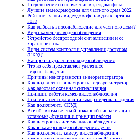
Подключение и сопряжение видеодомофона
Лучшие видеодомофоны для частного дома 2022
Рейтинг лучших видеодомофонов для квартиры
2022
Как выбрать видеонаблюдение для частного дома?
Виды камер для видеонаблюдения
Устройство беспроводной сигнализации и ее
характеристика
Виды систем контроля и управления доступом
(СКУД)
Настройка удаленного видеонаблюдения
Что из себя представляет удаленное
видеонаблюдение
Причины неисправности видеорегистратора
Как подключить и настроить видеорегистратор
Как работает охранная сигнализация
Принцип работы камер видеонаблюдения
Причины неисправности камер видеонаблюдения
Как подключить СКУД
Все об автоматической пожарной сигнализации:
установка, функции и принцип работы
Как настроить систему видеонаблюдения
Какие камеры видеонаблюдения лучше
Как подключить камеру видеонаблюдения
Зачем нужен видеорегистратор для IP-камер