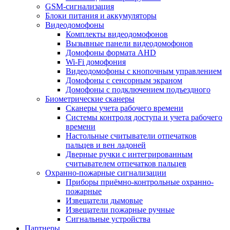
GSM-сигнализация
Блоки питания и аккумуляторы
Видеодомофоны
Комплекты видеодомофонов
Вызывные панели видеодомофонов
Домофоны формата AHD
Wi-Fi домофония
Видеодомофоны с кнопочным управлением
Домофоны с сенсорным экраном
Домофоны с подключением подъездного
Биометрические сканеры
Сканеры учета рабочего времени
Системы контроля доступа и учета рабочего
времени
Настольные считыватели отпечатков
пальцев и вен ладоней
Дверные ручки с интегрированным
считывателем отпечатков пальцев
Охранно-пожарные сигнализации
Приборы приёмно-контрольные охранно-
пожарные
Извещатели дымовые
Извещатели пожарные ручные
Сигнальные устройства
Партнеры