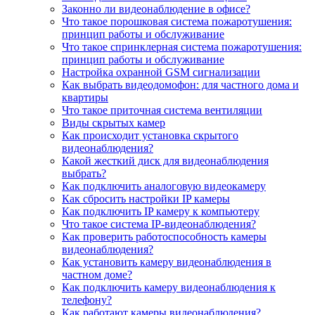
Законно ли видеонаблюдение в офисе?
Что такое порошковая система пожаротушения:
принцип работы и обслуживание
Что такое спринклерная система пожаротушения:
принцип работы и обслуживание
Настройка охранной GSM сигнализации
Как выбрать видеодомофон: для частного дома и
квартиры
Что такое приточная система вентиляции
Виды скрытых камер
Как происходит установка скрытого
видеонаблюдения?
Какой жесткий диск для видеонаблюдения
выбрать?
Как подключить аналоговую видеокамеру
Как сбросить настройки IP камеры
Как подключить IP камеру к компьютеру
Что такое система IP-видеонаблюдения?
Как проверить работоспособность камеры
видеонаблюдения?
Как установить камеру видеонаблюдения в
частном доме?
Как подключить камеру видеонаблюдения к
телефону?
Как работают камеры видеонаблюдения?