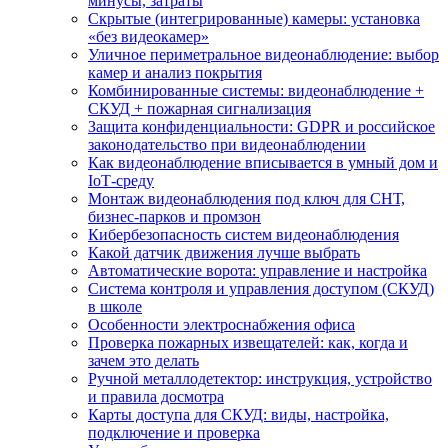
минусы, затраты
Скрытые (интегрированные) камеры: установка
«без видеокамер»
Уличное периметральное видеонаблюдение: выбор
камер и анализ покрытия
Комбинированные системы: видеонаблюдение +
СКУД + пожарная сигнализация
Защита конфиденциальности: GDPR и российское
законодательство при видеонаблюдении
Как видеонаблюдение вписывается в умный дом и
IoT‑среду
Монтаж видеонаблюдения под ключ для СНТ,
бизнес‑парков и промзон
Кибербезопасность систем видеонаблюдения
Какой датчик движения лучше выбрать
Автоматические ворота: управление и настройка
Система контроля и управления доступом (СКУД)
в школе
Особенности электроснабжения офиса
Проверка пожарных извещателей: как, когда и
зачем это делать
Ручной металлодетектор: инструкция, устройство
и правила досмотра
Карты доступа для СКУД: виды, настройка,
подключение и проверка