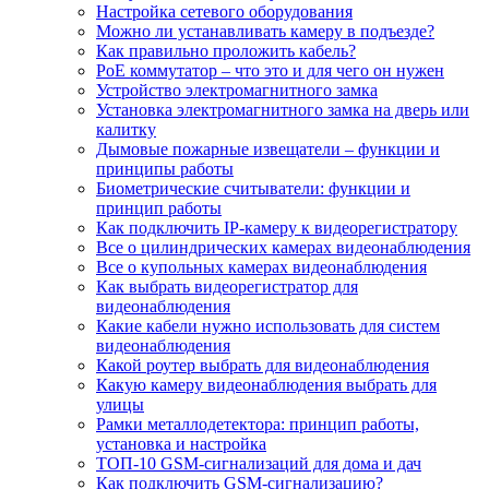
Настройка сетевого оборудования
Можно ли устанавливать камеру в подъезде?
Как правильно проложить кабель?
PoE коммутатор – что это и для чего он нужен
Устройство электромагнитного замка
Установка электромагнитного замка на дверь или
калитку
Дымовые пожарные извещатели – функции и
принципы работы
Биометрические считыватели: функции и
принцип работы
Как подключить IP-камеру к видеорегистратору
Все о цилиндрических камерах видеонаблюдения
Все о купольных камерах видеонаблюдения
Как выбрать видеорегистратор для
видеонаблюдения
Какие кабели нужно использовать для систем
видеонаблюдения
Какой роутер выбрать для видеонаблюдения
Какую камеру видеонаблюдения выбрать для
улицы
Рамки металлодетектора: принцип работы,
установка и настройка
ТОП-10 GSM-сигнализаций для дома и дач
Как подключить GSM-сигнализацию?