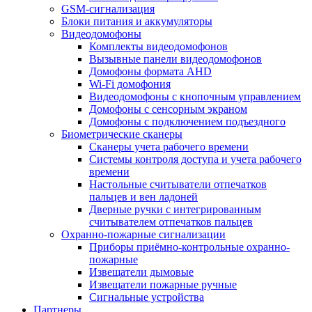
GSM-сигнализация
Блоки питания и аккумуляторы
Видеодомофоны
Комплекты видеодомофонов
Вызывные панели видеодомофонов
Домофоны формата AHD
Wi-Fi домофония
Видеодомофоны с кнопочным управлением
Домофоны с сенсорным экраном
Домофоны с подключением подъездного
Биометрические сканеры
Сканеры учета рабочего времени
Системы контроля доступа и учета рабочего
времени
Настольные считыватели отпечатков
пальцев и вен ладоней
Дверные ручки с интегрированным
считывателем отпечатков пальцев
Охранно-пожарные сигнализации
Приборы приёмно-контрольные охранно-
пожарные
Извещатели дымовые
Извещатели пожарные ручные
Сигнальные устройства
Партнеры