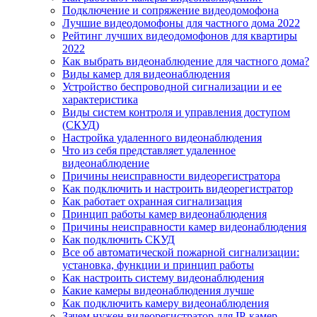
Подключение и сопряжение видеодомофона
Лучшие видеодомофоны для частного дома 2022
Рейтинг лучших видеодомофонов для квартиры
2022
Как выбрать видеонаблюдение для частного дома?
Виды камер для видеонаблюдения
Устройство беспроводной сигнализации и ее
характеристика
Виды систем контроля и управления доступом
(СКУД)
Настройка удаленного видеонаблюдения
Что из себя представляет удаленное
видеонаблюдение
Причины неисправности видеорегистратора
Как подключить и настроить видеорегистратор
Как работает охранная сигнализация
Принцип работы камер видеонаблюдения
Причины неисправности камер видеонаблюдения
Как подключить СКУД
Все об автоматической пожарной сигнализации:
установка, функции и принцип работы
Как настроить систему видеонаблюдения
Какие камеры видеонаблюдения лучше
Как подключить камеру видеонаблюдения
Зачем нужен видеорегистратор для IP-камер