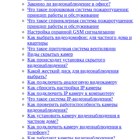
Законно ли видеонаблюдение в офисе?
Что такое порошковая система пожаротушения:
принцип работы и обслуживание
Что такое спринклерная система пожаротушения:
принцип работы и обслуживание
Настройка охранной GSM сигнализации
Как выбрать видеодомофон: для частного дома и
квартиры
Что такое приточная система вентиляции
Виды скрытых камер
Как происходит установка скрытого
видеонаблюдения?
Какой жесткий диск для видеонаблюдения
выбрать?
Как подключить аналоговую видеокамеру
Как сбросить настройки IP камеры
Как подключить IP камеру к компьютеру
Что такое система IP-видеонаблюдения?
Как проверить работоспособность камеры
видеонаблюдения?
Как установить камеру видеонаблюдения в
частном доме?
Как подключить камеру видеонаблюдения к
телефону?
Как работают камеры видеонаблюдения?