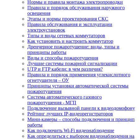
Нормы и правила монтажа электропроводки
Правила и порядок обслуживания наружного
освещения
Этапы и нормы проектирования СКС
Правила обслуживания и эксплуатации
электроустановок
Типы и виды сетевых коммутаторов
Как установить и настроить коммутатор
Дренчерное пожаротушение: виды, типы и
принципы работы
Виды и способы пожаротушения
Лучшие системы пожарной сигнализации
UTP и FTP кабели: в чем различия?
Правила и порядок применения углекислотного
огнетушителя – ОУ
Принципы установки автоматической системы
пожаротушения
Система автоматического газового
пожаротушения - МГП
Подключение вызывной панели к видеодомофону
Рейтинг лучших IP-видеорегистраторов
Мини-камеры – способы подключения и принцип
работы
Как подключить Wi-Fi видеонаблюдение
Как определиться с выбором видеонаблюдения на