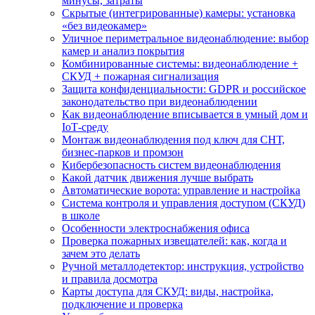
минусы, затраты
Скрытые (интегрированные) камеры: установка
«без видеокамер»
Уличное периметральное видеонаблюдение: выбор
камер и анализ покрытия
Комбинированные системы: видеонаблюдение +
СКУД + пожарная сигнализация
Защита конфиденциальности: GDPR и российское
законодательство при видеонаблюдении
Как видеонаблюдение вписывается в умный дом и
IoT‑среду
Монтаж видеонаблюдения под ключ для СНТ,
бизнес‑парков и промзон
Кибербезопасность систем видеонаблюдения
Какой датчик движения лучше выбрать
Автоматические ворота: управление и настройка
Система контроля и управления доступом (СКУД)
в школе
Особенности электроснабжения офиса
Проверка пожарных извещателей: как, когда и
зачем это делать
Ручной металлодетектор: инструкция, устройство
и правила досмотра
Карты доступа для СКУД: виды, настройка,
подключение и проверка