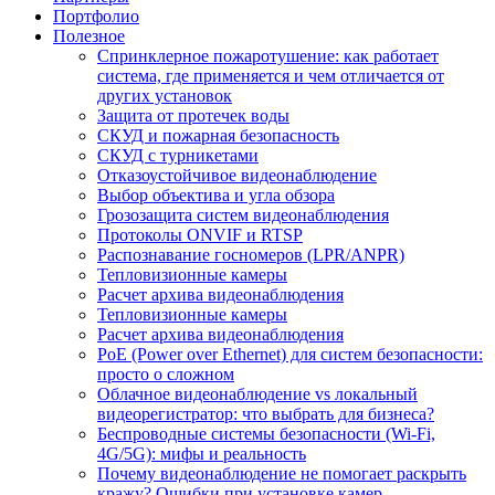
Портфолио
Полезное
Спринклерное пожаротушение: как работает
система, где применяется и чем отличается от
других установок
Защита от протечек воды
СКУД и пожарная безопасность
СКУД с турникетами
Отказоустойчивое видеонаблюдение
Выбор объектива и угла обзора
Грозозащита систем видеонаблюдения
Протоколы ONVIF и RTSP
Распознавание госномеров (LPR/ANPR)
Тепловизионные камеры
Расчет архива видеонаблюдения
Тепловизионные камеры
Расчет архива видеонаблюдения
PoE (Power over Ethernet) для систем безопасности:
просто о сложном
Облачное видеонаблюдение vs локальный
видеорегистратор: что выбрать для бизнеса?
Беспроводные системы безопасности (Wi-Fi,
4G/5G): мифы и реальность
Почему видеонаблюдение не помогает раскрыть
кражу? Ошибки при установке камер