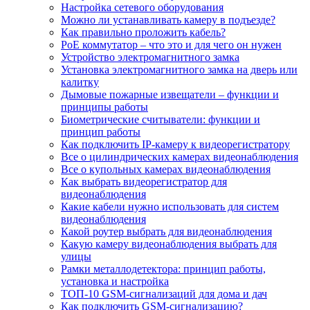
Настройка сетевого оборудования
Можно ли устанавливать камеру в подъезде?
Как правильно проложить кабель?
PoE коммутатор – что это и для чего он нужен
Устройство электромагнитного замка
Установка электромагнитного замка на дверь или
калитку
Дымовые пожарные извещатели – функции и
принципы работы
Биометрические считыватели: функции и
принцип работы
Как подключить IP-камеру к видеорегистратору
Все о цилиндрических камерах видеонаблюдения
Все о купольных камерах видеонаблюдения
Как выбрать видеорегистратор для
видеонаблюдения
Какие кабели нужно использовать для систем
видеонаблюдения
Какой роутер выбрать для видеонаблюдения
Какую камеру видеонаблюдения выбрать для
улицы
Рамки металлодетектора: принцип работы,
установка и настройка
ТОП-10 GSM-сигнализаций для дома и дач
Как подключить GSM-сигнализацию?