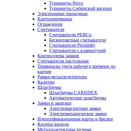
Турникеты Perco
Турникеты Сибирский арсенал
Электронные проходные
Картоприемники
Ограждения
Считыватели
Считыватели PERCo
Бесконтактные считыватели
Считыватели Proximity
Считыватели с клавиатурой
Контроллеры замков
Считыватели настольные
Терминалы учета рабочего времени по
картам
Рамки металлодетектора
Калитки
Шлагбаумы
Шлагбаумы CARDDEX
Автоматические шлагбаумы
Замки и защелки
Электромагнитные замки
Электромеханические замки
Идентификационные карты и брелки
Кнопки выхода
Металлодетекторы ручные