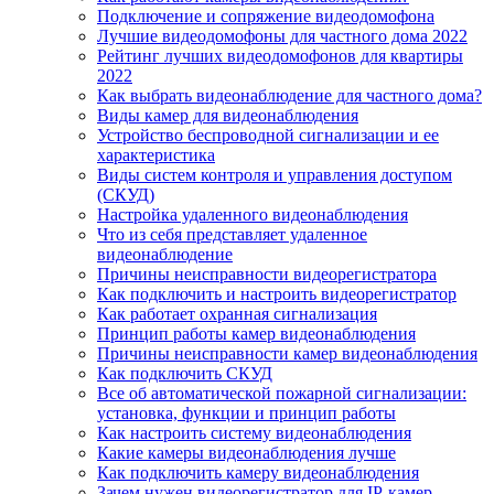
Подключение и сопряжение видеодомофона
Лучшие видеодомофоны для частного дома 2022
Рейтинг лучших видеодомофонов для квартиры
2022
Как выбрать видеонаблюдение для частного дома?
Виды камер для видеонаблюдения
Устройство беспроводной сигнализации и ее
характеристика
Виды систем контроля и управления доступом
(СКУД)
Настройка удаленного видеонаблюдения
Что из себя представляет удаленное
видеонаблюдение
Причины неисправности видеорегистратора
Как подключить и настроить видеорегистратор
Как работает охранная сигнализация
Принцип работы камер видеонаблюдения
Причины неисправности камер видеонаблюдения
Как подключить СКУД
Все об автоматической пожарной сигнализации:
установка, функции и принцип работы
Как настроить систему видеонаблюдения
Какие камеры видеонаблюдения лучше
Как подключить камеру видеонаблюдения
Зачем нужен видеорегистратор для IP-камер