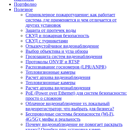
Портфолио
Полезное
Спринклерное пожаротушение: как работает
система, где применяется и чем отличается от
других установок
Защита от протечек воды
СКУД и пожарная безопасность
СКУД с турникетами
Отказоустойчивое видеонаблюдение
Выбор объектива и угла обзора
Грозозащита систем видеонаблюдения
Протоколы ONVIF и RTSP
Распознавание госномеров (LPR/ANPR)
Тепловизионные камеры
Расчет архива видеонаблюдения
Тепловизионные камеры
Расчет архива видеонаблюдения
PoE (Power over Ethernet) для систем безопасности:
просто о сложном
Облачное видеонаблюдение vs локальный
видеорегистратор: что выбрать для бизнеса?
Беспроводные системы безопасности (Wi-Fi,
4G/5G): мифы и реальность
Почему видеонаблюдение не помогает раскрыть
кражу? Ошибки при установке камер