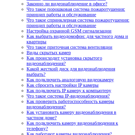
Законно ли видеонаблюдение в офисе?
Что такое порошковая система пожаротушения:
принцип работы и обслуживание
Что такое спринклерная система пожаротушения:
принцип работы и обслуживание
Настройка охранной GSM сигнализации
Как выбрать видеодомофон: для частного дома и
квартиры
Что такое приточная система вентиляции
Виды скрытых камер
Как происходит установка скрытого
видеонаблюдения?
Какой жесткий диск для видеонаблюдения
выбрать?
Как подключить аналоговую видеокамеру
Как сбросить настройки IP камеры
Как подключить IP камеру к компьютеру
Что такое система IP-видеонаблюдения?
Как проверить работоспособность камеры
видеонаблюдения?
Как установить камеру видеонаблюдения в
частном доме?
Как подключить камеру видеонаблюдения к
телефону?
Как работают камеры видеонаблюдения?