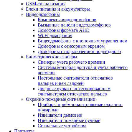
GSM-сигнализация
Блоки питания и аккумуляторы
Видеодомофоны
Комплекты видеодомофонов
Вызывные панели видеодомофонов
Домофоны формата AHD
Wi-Fi домофония
Видеодомофоны с кнопочным управлением
Домофоны с сенсорным экраном
Домофоны с подключением подъездного
Биометрические сканеры
Сканеры учета рабочего времени
Системы контроля доступа и учета рабочего
времени
Настольные считыватели отпечатков
пальцев и вен ладоней
Дверные ручки с интегрированным
считывателем отпечатков пальцев
Охранно-пожарные сигнализации
Приборы приёмно-контрольные охранно-
пожарные
Извещатели дымовые
Извещатели пожарные ручные
Сигнальные устройства
Партнеры