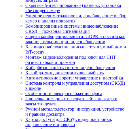
минусы, затраты
Скрытые (интегрированные) камеры: установка
«без видеокамер»
Уличное периметральное видеонаблюдение: выбор
камер и анализ покрытия
Комбинированные системы: видеонаблюдение +
СКУД + пожарная сигнализация
Защита конфиденциальности: GDPR и российское
законодательство при видеонаблюдении
Как видеонаблюдение вписывается в умный дом и
IoT‑среду
Монтаж видеонаблюдения под ключ для СНТ,
бизнес‑парков и промзон
Кибербезопасность систем видеонаблюдения
Какой датчик движения лучше выбрать
Автоматические ворота: управление и настройка
Система контроля и управления доступом (СКУД)
в школе
Особенности электроснабжения офиса
Проверка пожарных извещателей: как, когда и
зачем это делать
Ручной металлодетектор: инструкция, устройство
и правила досмотра
Карты доступа для СКУД: виды, настройка,
подключение и проверка