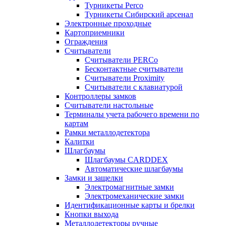
Турникеты Perco
Турникеты Сибирский арсенал
Электронные проходные
Картоприемники
Ограждения
Считыватели
Считыватели PERCo
Бесконтактные считыватели
Считыватели Proximity
Считыватели с клавиатурой
Контроллеры замков
Считыватели настольные
Терминалы учета рабочего времени по
картам
Рамки металлодетектора
Калитки
Шлагбаумы
Шлагбаумы CARDDEX
Автоматические шлагбаумы
Замки и защелки
Электромагнитные замки
Электромеханические замки
Идентификационные карты и брелки
Кнопки выхода
Металлодетекторы ручные