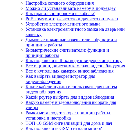
Настройка сетевого оборудования
Можно ли устанавливать камеру в подъезде?
Как правильно проложить кабель?
PoE коммутатор – что это и для чего он нужен
Устройство электромагнитного замка
Установка электромагнитного замка на дверь или
калитку
Дымовые пожарные извещатели – функции и
принципы работы
Биометрические считыватели: функции и
принцип работы
Как подключить IP-камеру к видеорегистратору
Все о цилиндрических камерах видеонаблюдения
Все о купольных камерах видеонаблюдения
Как выбрать видеорегистратор для
видеонаблюдения
Какие кабели нужно использовать для систем
видеонаблюдения
Какой роутер выбрать для видеонаблюдения
Какую камеру видеонаблюдения выбрать для
улицы
Рамки металлодетектора: принцип работы,
установка и настройка
ТОП-10 GSM-сигнализаций для дома и дач
Как подключить GSM-сигнализацию?