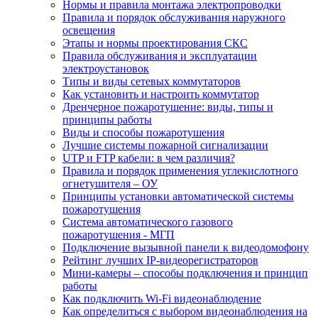
Нормы и правила монтажа электропроводки
Правила и порядок обслуживания наружного
освещения
Этапы и нормы проектирования СКС
Правила обслуживания и эксплуатации
электроустановок
Типы и виды сетевых коммутаторов
Как установить и настроить коммутатор
Дренчерное пожаротушение: виды, типы и
принципы работы
Виды и способы пожаротушения
Лучшие системы пожарной сигнализации
UTP и FTP кабели: в чем различия?
Правила и порядок применения углекислотного
огнетушителя – ОУ
Принципы установки автоматической системы
пожаротушения
Система автоматического газового
пожаротушения - МГП
Подключение вызывной панели к видеодомофону
Рейтинг лучших IP-видеорегистраторов
Мини-камеры – способы подключения и принцип
работы
Как подключить Wi-Fi видеонаблюдение
Как определиться с выбором видеонаблюдения на