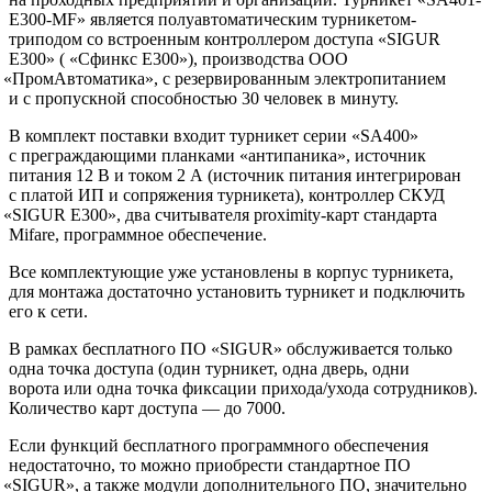
Е300-МF» является полуавтоматическим турникетом-
триподом со встроенным контроллером доступа
«SIGUR
E300»
(
«Сфинкс
Е300»), производства ООО
«ПромАвтоматика
», с резервированным электропитанием
и с пропускной способностью 30 человек в минуту.
В комплект поставки входит турникет серии
«SA400
»
с преграждающими планками
«антипаника
», источник
питания 12 В и током 2 А
(источник
питания интегрирован
с платой ИП и сопряжения турникета), контроллер СКУД
«SIGUR
Е300», два считывателя proximity-карт стандарта
Mifare, программное обеспечение.
Все комплектующие уже установлены в корпус турникета,
для монтажа достаточно установить турникет и подключить
его к сети.
В рамках бесплатного ПО
«SIGUR
» обслуживается только
одна точка доступа
(один
турникет, одна дверь, одни
ворота или одна точка фиксации прихода/ухода сотрудников).
Количество карт доступа — до 7000.
Если функций бесплатного программного обеспечения
недостаточно, то можно приобрести стандартное ПО
«SIGUR
», а также модули дополнительного ПО, значительно