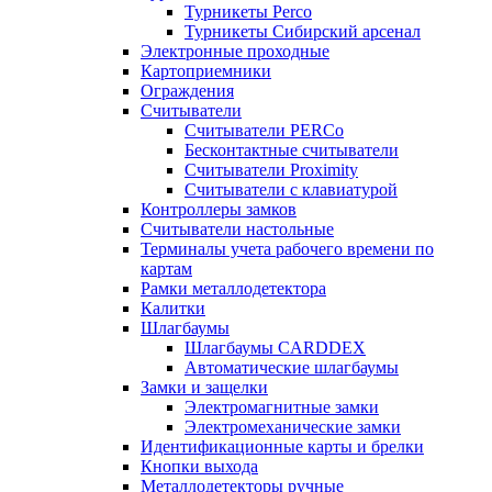
Турникеты Perco
Турникеты Сибирский арсенал
Электронные проходные
Картоприемники
Ограждения
Считыватели
Считыватели PERCo
Бесконтактные считыватели
Считыватели Proximity
Считыватели с клавиатурой
Контроллеры замков
Считыватели настольные
Терминалы учета рабочего времени по
картам
Рамки металлодетектора
Калитки
Шлагбаумы
Шлагбаумы CARDDEX
Автоматические шлагбаумы
Замки и защелки
Электромагнитные замки
Электромеханические замки
Идентификационные карты и брелки
Кнопки выхода
Металлодетекторы ручные