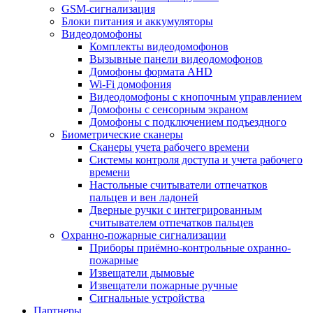
GSM-сигнализация
Блоки питания и аккумуляторы
Видеодомофоны
Комплекты видеодомофонов
Вызывные панели видеодомофонов
Домофоны формата AHD
Wi-Fi домофония
Видеодомофоны с кнопочным управлением
Домофоны с сенсорным экраном
Домофоны с подключением подъездного
Биометрические сканеры
Сканеры учета рабочего времени
Системы контроля доступа и учета рабочего
времени
Настольные считыватели отпечатков
пальцев и вен ладоней
Дверные ручки с интегрированным
считывателем отпечатков пальцев
Охранно-пожарные сигнализации
Приборы приёмно-контрольные охранно-
пожарные
Извещатели дымовые
Извещатели пожарные ручные
Сигнальные устройства
Партнеры