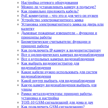
Настройка сетевого оборудования
Можно ли устанавливать камеру в подъезде?
Как правильно проложить кабель?
PoE коммутатор – что это и для чего он нужен
Устройство электромагнитного замка
Установка электромагнитного замка на дверь или
калитку
Дымовые пожарные извещатели – функции и
принципы работы
Биометрические считыватели: функции и
принцип работы
Как подключить IP-камеру к видеорегистратору
Все о цилиндрических камерах видеонаблюдения
Все о купольных камерах видеонаблюдения
Как выбрать видеорегистратор для
видеонаблюдения
Какие кабели нужно использовать для систем
видеонаблюдения
Какой роутер выбрать для видеонаблюдения
Какую камеру видеонаблюдения выбрать для
улицы
Рамки металлодетектора: принцип работы,
установка и настройка
ТОП-10 GSM-сигнализаций для дома и дач
Как подключить GSM-сигнализацию?