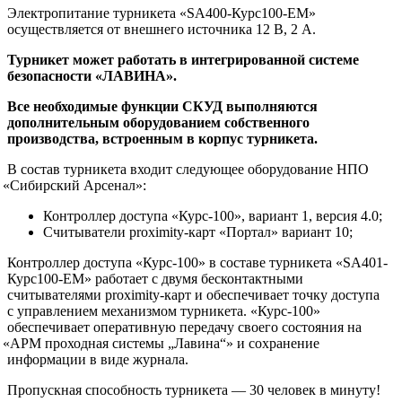
Электропитание турникета
«SA400
-Курс100-EM»
осуществляется от внешнего источника 12 В, 2 А.
Турникет может работать в интегрированной системе
безопасности
«ЛАВИНА
».
Все необходимые функции СКУД выполняются
дополнительным оборудованием собственного
производства, встроенным в корпус турникета.
В состав турникета входит следующее оборудование НПО
«Сибирский
Арсенал»:
Контроллер доступа
«Курс
-100», вариант 1, версия 4.0;
Считыватели proximity-карт
«Портал
» вариант 10;
Контроллер доступа
«Курс
-100» в составе турникета
«SA401
-
Курс100-ЕМ» работает с двумя бесконтактными
считывателями proximity-карт и обеспечивает точку доступа
с управлением механизмом турникета.
«Курс
-100»
обеспечивает оперативную передачу своего состояния на
«АРМ
проходная системы „Лавина“» и сохранение
информации в виде журнала.
Пропускная способность турникета — 30 человек в минуту!