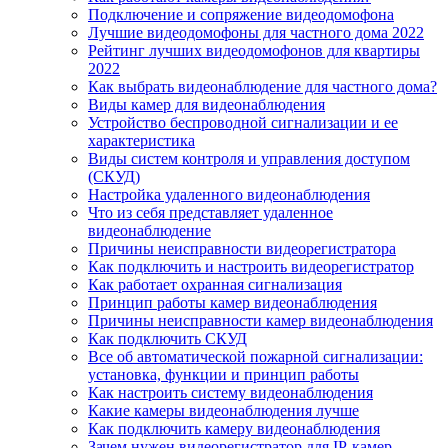
Подключение и сопряжение видеодомофона
Лучшие видеодомофоны для частного дома 2022
Рейтинг лучших видеодомофонов для квартиры
2022
Как выбрать видеонаблюдение для частного дома?
Виды камер для видеонаблюдения
Устройство беспроводной сигнализации и ее
характеристика
Виды систем контроля и управления доступом
(СКУД)
Настройка удаленного видеонаблюдения
Что из себя представляет удаленное
видеонаблюдение
Причины неисправности видеорегистратора
Как подключить и настроить видеорегистратор
Как работает охранная сигнализация
Принцип работы камер видеонаблюдения
Причины неисправности камер видеонаблюдения
Как подключить СКУД
Все об автоматической пожарной сигнализации:
установка, функции и принцип работы
Как настроить систему видеонаблюдения
Какие камеры видеонаблюдения лучше
Как подключить камеру видеонаблюдения
Зачем нужен видеорегистратор для IP-камер