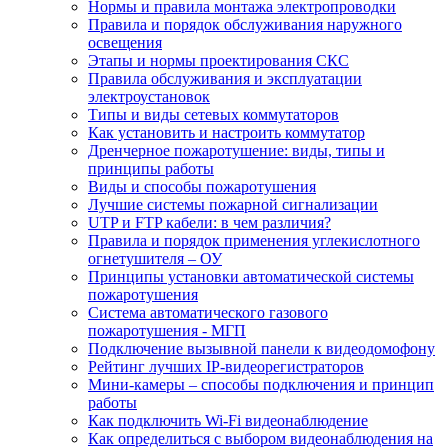
Нормы и правила монтажа электропроводки
Правила и порядок обслуживания наружного
освещения
Этапы и нормы проектирования СКС
Правила обслуживания и эксплуатации
электроустановок
Типы и виды сетевых коммутаторов
Как установить и настроить коммутатор
Дренчерное пожаротушение: виды, типы и
принципы работы
Виды и способы пожаротушения
Лучшие системы пожарной сигнализации
UTP и FTP кабели: в чем различия?
Правила и порядок применения углекислотного
огнетушителя – ОУ
Принципы установки автоматической системы
пожаротушения
Система автоматического газового
пожаротушения - МГП
Подключение вызывной панели к видеодомофону
Рейтинг лучших IP-видеорегистраторов
Мини-камеры – способы подключения и принцип
работы
Как подключить Wi-Fi видеонаблюдение
Как определиться с выбором видеонаблюдения на