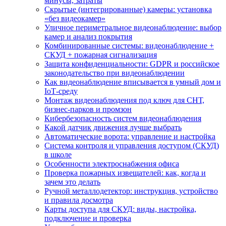
минусы, затраты
Скрытые (интегрированные) камеры: установка
«без видеокамер»
Уличное периметральное видеонаблюдение: выбор
камер и анализ покрытия
Комбинированные системы: видеонаблюдение +
СКУД + пожарная сигнализация
Защита конфиденциальности: GDPR и российское
законодательство при видеонаблюдении
Как видеонаблюдение вписывается в умный дом и
IoT‑среду
Монтаж видеонаблюдения под ключ для СНТ,
бизнес‑парков и промзон
Кибербезопасность систем видеонаблюдения
Какой датчик движения лучше выбрать
Автоматические ворота: управление и настройка
Система контроля и управления доступом (СКУД)
в школе
Особенности электроснабжения офиса
Проверка пожарных извещателей: как, когда и
зачем это делать
Ручной металлодетектор: инструкция, устройство
и правила досмотра
Карты доступа для СКУД: виды, настройка,
подключение и проверка