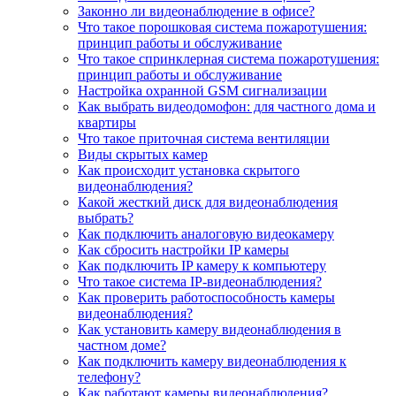
Законно ли видеонаблюдение в офисе?
Что такое порошковая система пожаротушения:
принцип работы и обслуживание
Что такое спринклерная система пожаротушения:
принцип работы и обслуживание
Настройка охранной GSM сигнализации
Как выбрать видеодомофон: для частного дома и
квартиры
Что такое приточная система вентиляции
Виды скрытых камер
Как происходит установка скрытого
видеонаблюдения?
Какой жесткий диск для видеонаблюдения
выбрать?
Как подключить аналоговую видеокамеру
Как сбросить настройки IP камеры
Как подключить IP камеру к компьютеру
Что такое система IP-видеонаблюдения?
Как проверить работоспособность камеры
видеонаблюдения?
Как установить камеру видеонаблюдения в
частном доме?
Как подключить камеру видеонаблюдения к
телефону?
Как работают камеры видеонаблюдения?