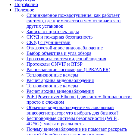
Портфолио
Полезное
Спринклерное пожаротушение: как работает
система, где применяется и чем отличается от
других установок
Защита от протечек воды
СКУД и пожарная безопасность
СКУД с турникетами
Отказоустойчивое видеонаблюдение
Выбор объектива и угла обзора
Грозозащита систем видеонаблюдения
Протоколы ONVIF и RTSP
Распознавание госномеров (LPR/ANPR)
Тепловизионные камеры
Расчет архива видеонаблюдения
Тепловизионные камеры
Расчет архива видеонаблюдения
PoE (Power over Ethernet) для систем безопасности:
просто о сложном
Облачное видеонаблюдение vs локальный
видеорегистратор: что выбрать для бизнеса?
Беспроводные системы безопасности (Wi-Fi,
4G/5G): мифы и реальность
Почему видеонаблюдение не помогает раскрыть
кражу? Ошибки при установке камер