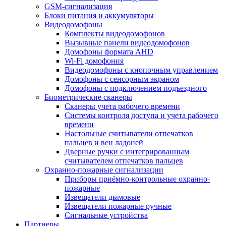
GSM-сигнализация
Блоки питания и аккумуляторы
Видеодомофоны
Комплекты видеодомофонов
Вызывные панели видеодомофонов
Домофоны формата AHD
Wi-Fi домофония
Видеодомофоны с кнопочным управлением
Домофоны с сенсорным экраном
Домофоны с подключением подъездного
Биометрические сканеры
Сканеры учета рабочего времени
Системы контроля доступа и учета рабочего
времени
Настольные считыватели отпечатков
пальцев и вен ладоней
Дверные ручки с интегрированным
считывателем отпечатков пальцев
Охранно-пожарные сигнализации
Приборы приёмно-контрольные охранно-
пожарные
Извещатели дымовые
Извещатели пожарные ручные
Сигнальные устройства
Партнеры