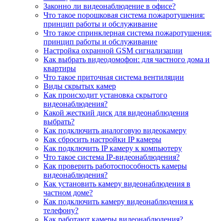
Законно ли видеонаблюдение в офисе?
Что такое порошковая система пожаротушения:
принцип работы и обслуживание
Что такое спринклерная система пожаротушения:
принцип работы и обслуживание
Настройка охранной GSM сигнализации
Как выбрать видеодомофон: для частного дома и
квартиры
Что такое приточная система вентиляции
Виды скрытых камер
Как происходит установка скрытого
видеонаблюдения?
Какой жесткий диск для видеонаблюдения
выбрать?
Как подключить аналоговую видеокамеру
Как сбросить настройки IP камеры
Как подключить IP камеру к компьютеру
Что такое система IP-видеонаблюдения?
Как проверить работоспособность камеры
видеонаблюдения?
Как установить камеру видеонаблюдения в
частном доме?
Как подключить камеру видеонаблюдения к
телефону?
Как работают камеры видеонаблюдения?