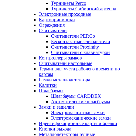
Турникеты Perco
Турникеты Сибирский арсенал
Электронные проходные
Картоприемники
Ограждения
Считыватели
Считыватели PERCo
Бесконтактные считыватели
Считыватели Proximity
Считыватели с клавиатурой
Контроллеры замков
Считыватели настольные
Терминалы учета рабочего времени по
картам
Рамки металлодетектора
Калитки
Шлагбаумы
Шлагбаумы CARDDEX
Автоматические шлагбаумы
Замки и защелки
Электромагнитные замки
Электромеханические замки
Идентификационные карты и брелки
Кнопки выхода
Металлодетекторы ручные