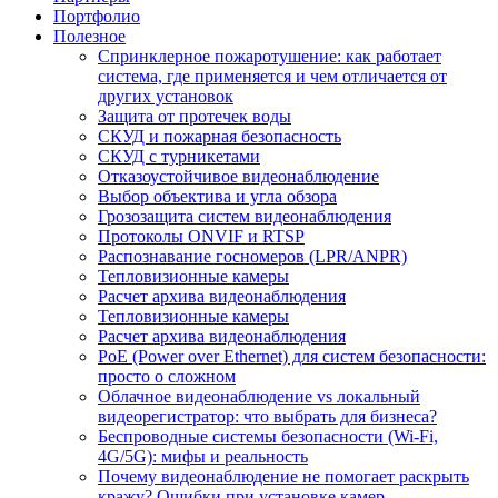
Портфолио
Полезное
Спринклерное пожаротушение: как работает
система, где применяется и чем отличается от
других установок
Защита от протечек воды
СКУД и пожарная безопасность
СКУД с турникетами
Отказоустойчивое видеонаблюдение
Выбор объектива и угла обзора
Грозозащита систем видеонаблюдения
Протоколы ONVIF и RTSP
Распознавание госномеров (LPR/ANPR)
Тепловизионные камеры
Расчет архива видеонаблюдения
Тепловизионные камеры
Расчет архива видеонаблюдения
PoE (Power over Ethernet) для систем безопасности:
просто о сложном
Облачное видеонаблюдение vs локальный
видеорегистратор: что выбрать для бизнеса?
Беспроводные системы безопасности (Wi-Fi,
4G/5G): мифы и реальность
Почему видеонаблюдение не помогает раскрыть
кражу? Ошибки при установке камер