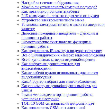
Настройка сетевого оборудования
Можно ли устанавливать камеру в подъезде?
Как правильно проложить кабель?
PoE коммутатор – что это и для чего он нужен
Устройство электромагнитного замка
Установка электромагнитного замка на дверь или
калитку
Дымовые пожарные извещатели – функции и
принципы работы
Биометрические считыватели: функции и
принцип работы
Как подключить IP-камеру к видеорегистратору
Все о цилиндрических камерах видеонаблюдения
Все о купольных камерах видеонаблюдения
Как выбрать видеорегистратор для
видеонаблюдения
Какие кабели нужно использовать для систем
видеонаблюдения
Какой роутер выбрать для видеонаблюдения
Какую камеру видеонаблюдения выбрать для
улицы
Рамки металлодетектора: принцип работы,
установка и настройка
ТОП-10 GSM-сигнализаций для дома и дач
Как подключить GSM-сигнализацию?