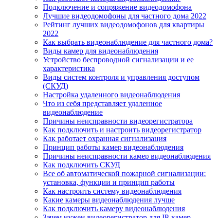
Подключение и сопряжение видеодомофона
Лучшие видеодомофоны для частного дома 2022
Рейтинг лучших видеодомофонов для квартиры
2022
Как выбрать видеонаблюдение для частного дома?
Виды камер для видеонаблюдения
Устройство беспроводной сигнализации и ее
характеристика
Виды систем контроля и управления доступом
(СКУД)
Настройка удаленного видеонаблюдения
Что из себя представляет удаленное
видеонаблюдение
Причины неисправности видеорегистратора
Как подключить и настроить видеорегистратор
Как работает охранная сигнализация
Принцип работы камер видеонаблюдения
Причины неисправности камер видеонаблюдения
Как подключить СКУД
Все об автоматической пожарной сигнализации:
установка, функции и принцип работы
Как настроить систему видеонаблюдения
Какие камеры видеонаблюдения лучше
Как подключить камеру видеонаблюдения
Зачем нужен видеорегистратор для IP-камер