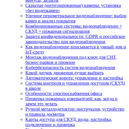
минусы, затраты
Скрытые (интегрированные) камеры: установка
«без видеокамер»
Уличное периметральное видеонаблюдение: выбор
камер и анализ покрытия
Комбинированные системы: видеонаблюдение +
СКУД + пожарная сигнализация
Защита конфиденциальности: GDPR и российское
законодательство при видеонаблюдении
Как видеонаблюдение вписывается в умный дом и
IoT‑среду
Монтаж видеонаблюдения под ключ для СНТ,
бизнес‑парков и промзон
Кибербезопасность систем видеонаблюдения
Какой датчик движения лучше выбрать
Автоматические ворота: управление и настройка
Система контроля и управления доступом (СКУД)
в школе
Особенности электроснабжения офиса
Проверка пожарных извещателей: как, когда и
зачем это делать
Ручной металлодетектор: инструкция, устройство
и правила досмотра
Карты доступа для СКУД: виды, настройка,
подключение и проверка