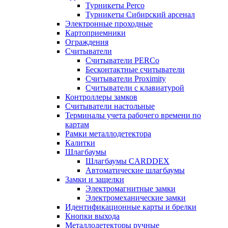
Турникеты Perco
Турникеты Сибирский арсенал
Электронные проходные
Картоприемники
Ограждения
Считыватели
Считыватели PERCo
Бесконтактные считыватели
Считыватели Proximity
Считыватели с клавиатурой
Контроллеры замков
Считыватели настольные
Терминалы учета рабочего времени по
картам
Рамки металлодетектора
Калитки
Шлагбаумы
Шлагбаумы CARDDEX
Автоматические шлагбаумы
Замки и защелки
Электромагнитные замки
Электромеханические замки
Идентификационные карты и брелки
Кнопки выхода
Металлодетекторы ручные