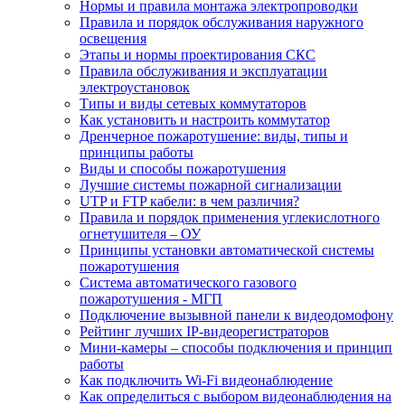
Нормы и правила монтажа электропроводки
Правила и порядок обслуживания наружного
освещения
Этапы и нормы проектирования СКС
Правила обслуживания и эксплуатации
электроустановок
Типы и виды сетевых коммутаторов
Как установить и настроить коммутатор
Дренчерное пожаротушение: виды, типы и
принципы работы
Виды и способы пожаротушения
Лучшие системы пожарной сигнализации
UTP и FTP кабели: в чем различия?
Правила и порядок применения углекислотного
огнетушителя – ОУ
Принципы установки автоматической системы
пожаротушения
Система автоматического газового
пожаротушения - МГП
Подключение вызывной панели к видеодомофону
Рейтинг лучших IP-видеорегистраторов
Мини-камеры – способы подключения и принцип
работы
Как подключить Wi-Fi видеонаблюдение
Как определиться с выбором видеонаблюдения на