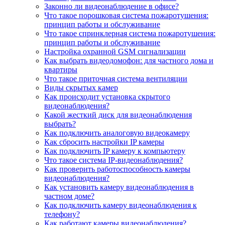
Законно ли видеонаблюдение в офисе?
Что такое порошковая система пожаротушения:
принцип работы и обслуживание
Что такое спринклерная система пожаротушения:
принцип работы и обслуживание
Настройка охранной GSM сигнализации
Как выбрать видеодомофон: для частного дома и
квартиры
Что такое приточная система вентиляции
Виды скрытых камер
Как происходит установка скрытого
видеонаблюдения?
Какой жесткий диск для видеонаблюдения
выбрать?
Как подключить аналоговую видеокамеру
Как сбросить настройки IP камеры
Как подключить IP камеру к компьютеру
Что такое система IP-видеонаблюдения?
Как проверить работоспособность камеры
видеонаблюдения?
Как установить камеру видеонаблюдения в
частном доме?
Как подключить камеру видеонаблюдения к
телефону?
Как работают камеры видеонаблюдения?