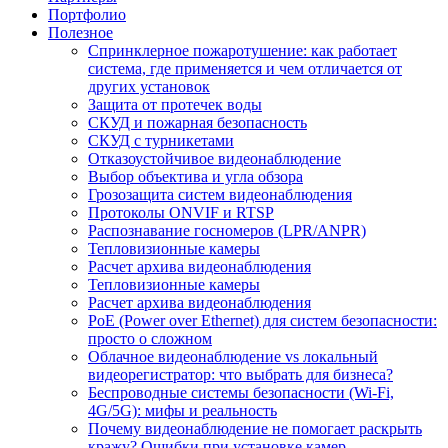
Портфолио
Полезное
Спринклерное пожаротушение: как работает
система, где применяется и чем отличается от
других установок
Защита от протечек воды
СКУД и пожарная безопасность
СКУД с турникетами
Отказоустойчивое видеонаблюдение
Выбор объектива и угла обзора
Грозозащита систем видеонаблюдения
Протоколы ONVIF и RTSP
Распознавание госномеров (LPR/ANPR)
Тепловизионные камеры
Расчет архива видеонаблюдения
Тепловизионные камеры
Расчет архива видеонаблюдения
PoE (Power over Ethernet) для систем безопасности:
просто о сложном
Облачное видеонаблюдение vs локальный
видеорегистратор: что выбрать для бизнеса?
Беспроводные системы безопасности (Wi-Fi,
4G/5G): мифы и реальность
Почему видеонаблюдение не помогает раскрыть
кражу? Ошибки при установке камер