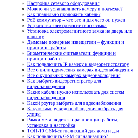
Настройка сетевого оборудования
Можно ли устанавливать камеру в подъезде?
Как правильно проложить кабель?
PoE коммутатор – что это и для чего он нужен
Устройство электромагнитного замка
Установка электромагнитного замка на дверь или
калитку
Дымовые пожарные извещатели – функции и
принципы работы
Биометрические считыватели: функции и
принцип работы
Как подключить IP-камеру к видеорегистратору
Все о цилиндрических камерах видеонаблюдения
Все о купольных камерах видеонаблюдения
Как выбрать видеорегистратор для
видеонаблюдения
Какие кабели нужно использовать для систем
видеонаблюдения
Какой роутер выбрать для видеонаблюдения
Какую камеру видеонаблюдения выбрать для
улицы
Рамки металлодетектора: принцип работы,
установка и настройка
ТОП-10 GSM-сигнализаций для дома и дач
Как подключить GSM-сигнализацию?