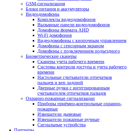
GSM-сигнализация
Блоки питания и аккумуляторы
Видеодомофоны
Комплекты видеодомофонов
Вызывные панели видеодомофонов
Домофоны формата AHD
Wi-Fi домофония
Видеодомофоны с кнопочным управлением
Домофоны с сенсорным экраном
Домофоны с подключением подъездного
Биометрические сканеры
Сканеры учета рабочего времени
Системы контроля доступа и учета рабочего
времени
Настольные считыватели отпечатков
пальцев и вен ладоней
Дверные ручки с интегрированным
считывателем отпечатков пальцев
Охранно-пожарные сигнализации
Приборы приёмно-контрольные охранно-
пожарные
Извещатели дымовые
Извещатели пожарные ручные
Сигнальные устройства
Партнеры