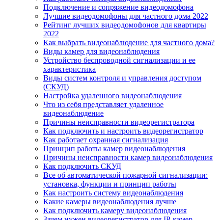
Подключение и сопряжение видеодомофона
Лучшие видеодомофоны для частного дома 2022
Рейтинг лучших видеодомофонов для квартиры
2022
Как выбрать видеонаблюдение для частного дома?
Виды камер для видеонаблюдения
Устройство беспроводной сигнализации и ее
характеристика
Виды систем контроля и управления доступом
(СКУД)
Настройка удаленного видеонаблюдения
Что из себя представляет удаленное
видеонаблюдение
Причины неисправности видеорегистратора
Как подключить и настроить видеорегистратор
Как работает охранная сигнализация
Принцип работы камер видеонаблюдения
Причины неисправности камер видеонаблюдения
Как подключить СКУД
Все об автоматической пожарной сигнализации:
установка, функции и принцип работы
Как настроить систему видеонаблюдения
Какие камеры видеонаблюдения лучше
Как подключить камеру видеонаблюдения
Зачем нужен видеорегистратор для IP-камер