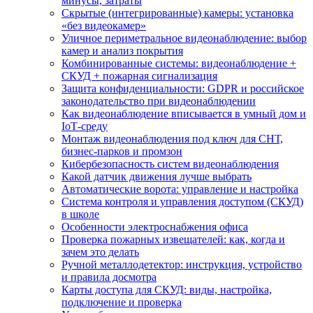
минусы, затраты
Скрытые (интегрированные) камеры: установка
«без видеокамер»
Уличное периметральное видеонаблюдение: выбор
камер и анализ покрытия
Комбинированные системы: видеонаблюдение +
СКУД + пожарная сигнализация
Защита конфиденциальности: GDPR и российское
законодательство при видеонаблюдении
Как видеонаблюдение вписывается в умный дом и
IoT‑среду
Монтаж видеонаблюдения под ключ для СНТ,
бизнес‑парков и промзон
Кибербезопасность систем видеонаблюдения
Какой датчик движения лучше выбрать
Автоматические ворота: управление и настройка
Система контроля и управления доступом (СКУД)
в школе
Особенности электроснабжения офиса
Проверка пожарных извещателей: как, когда и
зачем это делать
Ручной металлодетектор: инструкция, устройство
и правила досмотра
Карты доступа для СКУД: виды, настройка,
подключение и проверка