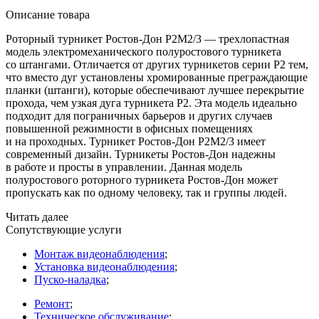
Описание товара
Роторный турникет Ростов-Дон Р2М2/3 — трехлопастная
модель электромеханического полуростового турникета
со штангами. Отличается от других турникетов серии Р2 тем,
что вместо дуг установлены хромированные преграждающие
планки
(штанги
), которые обеспечивают лучшее перекрытие
прохода, чем узкая дуга турникета Р2. Эта модель идеально
подходит для пограничных барьеров и других случаев
повышенной режимности в офисных помещениях
и на проходных. Турникет Ростов-Дон Р2М2/3 имеет
современный дизайн. Турникеты Ростов-Дон надежны
в работе и просты в управлении. Данная модель
полуростового роторного турникета Ростов-Дон может
пропускать как по одному человеку, так и группы людей.
Читать далее
Сопутствующие услуги
Монтаж видеонаблюдения
;
Установка видеонаблюдения
;
Пуско-наладка
;
Ремонт
;
Техническое обслуживание
;