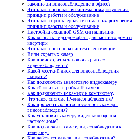
Законно ли видеонаблюдение в офисе?
Что такое порошковая система пожаротушения:
принцип работы и обслуживание
Что такое спринклерная система пожаротушения:
принцип работы и обслуживание
Настройка охранной GSM сигнализации
Как выбрать видеодомофон: для частного дома и
квартиры
Что такое приточная система вентиляции
Виды скрытых камер
Как происходит установка скрытого
видеонаблюдения?
Какой жесткий диск для видеонаблюдения
выбрать?
Как подключить аналоговую видеокамеру
Как сбросить настройки IP камеры
Как подключить IP камеру к компьютеру
Что такое система IP-видеонаблюдения?
Как проверить работоспособность камеры
видеонаблюдения?
Как установить камеру видеонаблюдения в
частном доме?
Как подключить камеру видеонаблюдения к
телефону?
Как работают камеры видеонаблюдения?