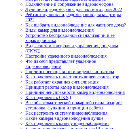
Подключение и сопряжение видеодомофона
Лучшие видеодомофоны для частного дома 2022
Рейтинг лучших видеодомофонов для квартиры
2022
Как выбрать видеонаблюдение для частного дома?
Виды камер для видеонаблюдения
Устройство беспроводной сигнализации и ее
характеристика
Виды систем контроля и управления доступом
(СКУД)
Настройка удаленного видеонаблюдения
Что из себя представляет удаленное
видеонаблюдение
Причины неисправности видеорегистратора
Как подключить и настроить видеорегистратор
Как работает охранная сигнализация
Принцип работы камер видеонаблюдения
Причины неисправности камер видеонаблюдения
Как подключить СКУД
Все об автоматической пожарной сигнализации:
установка, функции и принцип работы
Как настроить систему видеонаблюдения
Какие камеры видеонаблюдения лучше
Как подключить камеру видеонаблюдения
Зачем нужен видеорегистратор для IP-камер