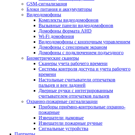
GSM-сигнализация
Блоки питания и аккумуляторы
Видеодомофоны
Комплекты видеодомофонов
Вызывные панели видеодомофонов
Домофоны формата AHD
Wi-Fi домофония
Видеодомофоны с кнопочным управлением
Домофоны с сенсорным экраном
Домофоны с подключением подъездного
Биометрические сканеры
Сканеры учета рабочего времени
Системы контроля доступа и учета рабочего
времени
Настольные считыватели отпечатков
пальцев и вен ладоней
Дверные ручки с интегрированным
считывателем отпечатков пальцев
Охранно-пожарные сигнализации
Приборы приёмно-контрольные охранно-
пожарные
Извещатели дымовые
Извещатели пожарные ручные
Сигнальные устройства
Партнеры