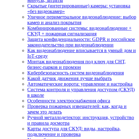
минусы, затраты
Скрытые (интегрированные) камеры: установка
«без видеокамер»
Уличное периметральное видеонаблюдение: выбор
камер и анализ покрытия
Комбинированные системы: видеонаблюдение +
СКУД + пожарная сигнализация
Защита конфиденциальности: GDPR и российское
законодательство при видеонаблюдении
Как видеонаблюдение вписывается в умный дом и
IoT‑среду
Монтаж видеонаблюдения под ключ для СНТ,
бизнес‑парков и промзон
Кибербезопасность систем видеонаблюдения
Какой датчик движения лучше выбрать
Автоматические ворота: управление и настройка
Система контроля и управления доступом (СКУД)
в школе
Особенности электроснабжения офиса
Проверка пожарных извещателей: как, когда и
зачем это делать
Ручной металлодетектор: инструкция, устройство
и правила досмотра
Карты доступа для СКУД: виды, настройка,
подключение и проверка