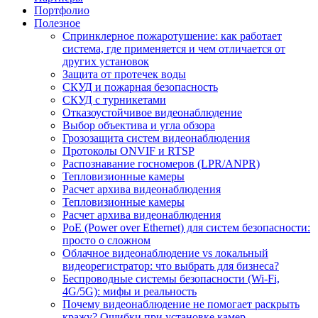
Портфолио
Полезное
Спринклерное пожаротушение: как работает
система, где применяется и чем отличается от
других установок
Защита от протечек воды
СКУД и пожарная безопасность
СКУД с турникетами
Отказоустойчивое видеонаблюдение
Выбор объектива и угла обзора
Грозозащита систем видеонаблюдения
Протоколы ONVIF и RTSP
Распознавание госномеров (LPR/ANPR)
Тепловизионные камеры
Расчет архива видеонаблюдения
Тепловизионные камеры
Расчет архива видеонаблюдения
PoE (Power over Ethernet) для систем безопасности:
просто о сложном
Облачное видеонаблюдение vs локальный
видеорегистратор: что выбрать для бизнеса?
Беспроводные системы безопасности (Wi-Fi,
4G/5G): мифы и реальность
Почему видеонаблюдение не помогает раскрыть
кражу? Ошибки при установке камер