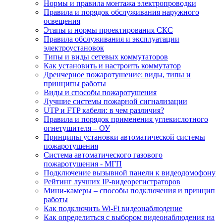
Нормы и правила монтажа электропроводки
Правила и порядок обслуживания наружного
освещения
Этапы и нормы проектирования СКС
Правила обслуживания и эксплуатации
электроустановок
Типы и виды сетевых коммутаторов
Как установить и настроить коммутатор
Дренчерное пожаротушение: виды, типы и
принципы работы
Виды и способы пожаротушения
Лучшие системы пожарной сигнализации
UTP и FTP кабели: в чем различия?
Правила и порядок применения углекислотного
огнетушителя – ОУ
Принципы установки автоматической системы
пожаротушения
Система автоматического газового
пожаротушения - МГП
Подключение вызывной панели к видеодомофону
Рейтинг лучших IP-видеорегистраторов
Мини-камеры – способы подключения и принцип
работы
Как подключить Wi-Fi видеонаблюдение
Как определиться с выбором видеонаблюдения на