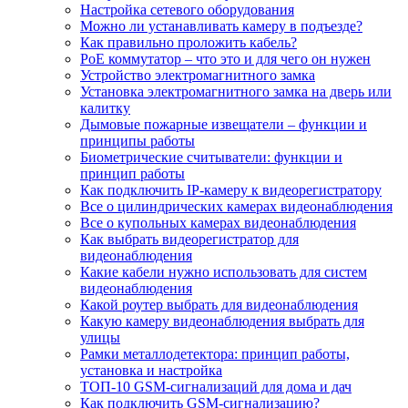
Настройка сетевого оборудования
Можно ли устанавливать камеру в подъезде?
Как правильно проложить кабель?
PoE коммутатор – что это и для чего он нужен
Устройство электромагнитного замка
Установка электромагнитного замка на дверь или
калитку
Дымовые пожарные извещатели – функции и
принципы работы
Биометрические считыватели: функции и
принцип работы
Как подключить IP-камеру к видеорегистратору
Все о цилиндрических камерах видеонаблюдения
Все о купольных камерах видеонаблюдения
Как выбрать видеорегистратор для
видеонаблюдения
Какие кабели нужно использовать для систем
видеонаблюдения
Какой роутер выбрать для видеонаблюдения
Какую камеру видеонаблюдения выбрать для
улицы
Рамки металлодетектора: принцип работы,
установка и настройка
ТОП-10 GSM-сигнализаций для дома и дач
Как подключить GSM-сигнализацию?