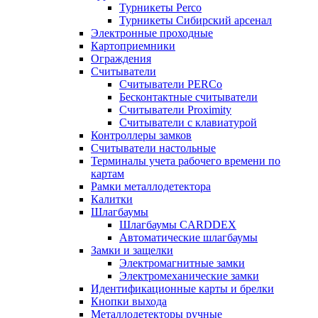
Турникеты Perco
Турникеты Сибирский арсенал
Электронные проходные
Картоприемники
Ограждения
Считыватели
Считыватели PERCo
Бесконтактные считыватели
Считыватели Proximity
Считыватели с клавиатурой
Контроллеры замков
Считыватели настольные
Терминалы учета рабочего времени по
картам
Рамки металлодетектора
Калитки
Шлагбаумы
Шлагбаумы CARDDEX
Автоматические шлагбаумы
Замки и защелки
Электромагнитные замки
Электромеханические замки
Идентификационные карты и брелки
Кнопки выхода
Металлодетекторы ручные