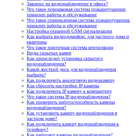
Законно ли видеонаблюдение в офисе?
Что такое порошковая система пожаротушения:
принцип работы и обслуживание
Что такое спринклерная система пожаротушения:
принцип работы и обслуживание
Настройка охранной GSM сигнализации
Как выбрать видеодомофон: для частного дома и
квартиры
Что такое приточная система вентиляции
Виды скрытых камер
Как происходит установка скрытого
видеонаблюдения?
Какой жесткий диск для видеонаблюдения
выбрать?
Как подключить аналоговую видеокамеру
Как сбросить настройки IP камеры
Как подключить IP камеру к компьютеру
Что такое система IP-видеонаблюдения?
Как проверить работоспособность камеры
видеонаблюдения?
Как установить камеру видеонаблюдения в
частном доме?
Как подключить камеру видеонаблюдения к
телефону?
Как работают камеры видеонаблюдения?