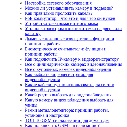
Настройка сетевого оборудования
Можно ли устанавливать камеру в подъезде?
Как правильно проложить кабель?
PoE коммутатор – что это и для чего он нужен
Устройство электромагнитного замка
Установка электромагнитного замка на дверь или
калитку
Дымовые пожарные извещатели – функции и
принципы работы
Биометрические считыватели: функции и
принцип работы
Как подключить IP-камеру к видеорегистратору
Все о цилиндрических камерах видеонаблюдения
Все о купольных камерах видеонаблюдения
Как выбрать видеорегистратор для
видеонаблюдения
Какие кабели нужно использовать для систем
видеонаблюдения
Какой роутер выбрать для видеонаблюдения
Какую камеру видеонаблюдения выбрать для
улицы
Рамки металлодетектора: принцип работы,
установка и настройка
ТОП-10 GSM-сигнализаций для дома и дач
Как подключить GSM-сигнализацию?