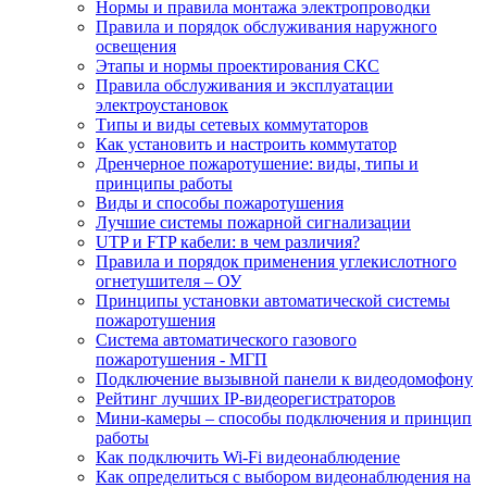
Нормы и правила монтажа электропроводки
Правила и порядок обслуживания наружного
освещения
Этапы и нормы проектирования СКС
Правила обслуживания и эксплуатации
электроустановок
Типы и виды сетевых коммутаторов
Как установить и настроить коммутатор
Дренчерное пожаротушение: виды, типы и
принципы работы
Виды и способы пожаротушения
Лучшие системы пожарной сигнализации
UTP и FTP кабели: в чем различия?
Правила и порядок применения углекислотного
огнетушителя – ОУ
Принципы установки автоматической системы
пожаротушения
Система автоматического газового
пожаротушения - МГП
Подключение вызывной панели к видеодомофону
Рейтинг лучших IP-видеорегистраторов
Мини-камеры – способы подключения и принцип
работы
Как подключить Wi-Fi видеонаблюдение
Как определиться с выбором видеонаблюдения на