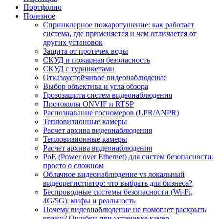
Портфолио
Полезное
Спринклерное пожаротушение: как работает
система, где применяется и чем отличается от
других установок
Защита от протечек воды
СКУД и пожарная безопасность
СКУД с турникетами
Отказоустойчивое видеонаблюдение
Выбор объектива и угла обзора
Грозозащита систем видеонаблюдения
Протоколы ONVIF и RTSP
Распознавание госномеров (LPR/ANPR)
Тепловизионные камеры
Расчет архива видеонаблюдения
Тепловизионные камеры
Расчет архива видеонаблюдения
PoE (Power over Ethernet) для систем безопасности:
просто о сложном
Облачное видеонаблюдение vs локальный
видеорегистратор: что выбрать для бизнеса?
Беспроводные системы безопасности (Wi-Fi,
4G/5G): мифы и реальность
Почему видеонаблюдение не помогает раскрыть
кражу? Ошибки при установке камер