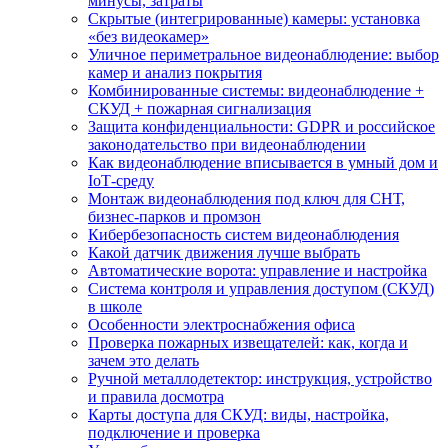
минусы, затраты
Скрытые (интегрированные) камеры: установка
«без видеокамер»
Уличное периметральное видеонаблюдение: выбор
камер и анализ покрытия
Комбинированные системы: видеонаблюдение +
СКУД + пожарная сигнализация
Защита конфиденциальности: GDPR и российское
законодательство при видеонаблюдении
Как видеонаблюдение вписывается в умный дом и
IoT‑среду
Монтаж видеонаблюдения под ключ для СНТ,
бизнес‑парков и промзон
Кибербезопасность систем видеонаблюдения
Какой датчик движения лучше выбрать
Автоматические ворота: управление и настройка
Система контроля и управления доступом (СКУД)
в школе
Особенности электроснабжения офиса
Проверка пожарных извещателей: как, когда и
зачем это делать
Ручной металлодетектор: инструкция, устройство
и правила досмотра
Карты доступа для СКУД: виды, настройка,
подключение и проверка