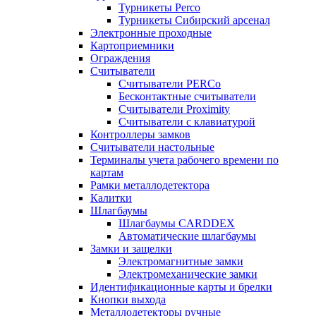
Турникеты Perco
Турникеты Сибирский арсенал
Электронные проходные
Картоприемники
Ограждения
Считыватели
Считыватели PERCo
Бесконтактные считыватели
Считыватели Proximity
Считыватели с клавиатурой
Контроллеры замков
Считыватели настольные
Терминалы учета рабочего времени по
картам
Рамки металлодетектора
Калитки
Шлагбаумы
Шлагбаумы CARDDEX
Автоматические шлагбаумы
Замки и защелки
Электромагнитные замки
Электромеханические замки
Идентификационные карты и брелки
Кнопки выхода
Металлодетекторы ручные