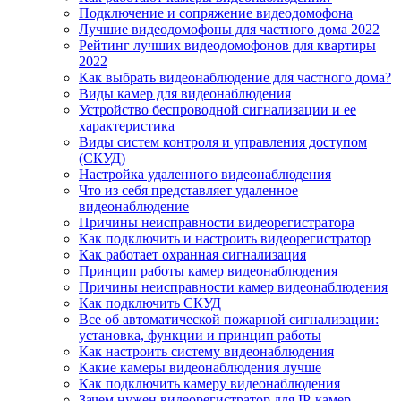
Подключение и сопряжение видеодомофона
Лучшие видеодомофоны для частного дома 2022
Рейтинг лучших видеодомофонов для квартиры
2022
Как выбрать видеонаблюдение для частного дома?
Виды камер для видеонаблюдения
Устройство беспроводной сигнализации и ее
характеристика
Виды систем контроля и управления доступом
(СКУД)
Настройка удаленного видеонаблюдения
Что из себя представляет удаленное
видеонаблюдение
Причины неисправности видеорегистратора
Как подключить и настроить видеорегистратор
Как работает охранная сигнализация
Принцип работы камер видеонаблюдения
Причины неисправности камер видеонаблюдения
Как подключить СКУД
Все об автоматической пожарной сигнализации:
установка, функции и принцип работы
Как настроить систему видеонаблюдения
Какие камеры видеонаблюдения лучше
Как подключить камеру видеонаблюдения
Зачем нужен видеорегистратор для IP-камер