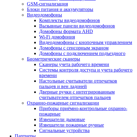
GSM-сигнализация
Блоки питания и аккумуляторы
Видеодомофоны
Комплекты видеодомофонов
Вызывные панели видеодомофонов
Домофоны формата AHD
Wi-Fi домофония
Видеодомофоны с кнопочным управлением
Домофоны с сенсорным экраном
Домофоны с подключением подъездного
Биометрические сканеры
Сканеры учета рабочего времени
Системы контроля доступа и учета рабочего
времени
Настольные считыватели отпечатков
пальцев и вен ладоней
Дверные ручки с интегрированным
считывателем отпечатков пальцев
Охранно-пожарные сигнализации
Приборы приёмно-контрольные охранно-
пожарные
Извещатели дымовые
Извещатели пожарные ручные
Сигнальные устройства
Партнеры