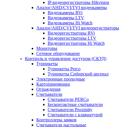
IP видеорегистраторы Hikvision
Аналог/AHD/CVI/TVI видеокамеры
Видеокамеры RVi
Видеокамеры LTV
Видеокамеры Hi Watch
Аналог/AHD/CVI/TVI видеорегистраторы
Видеорегистраторы RVi
Видеорегистраторы LTV
Видеорегистраторы Hi Watch
Мониторы
Сетевое оборудование
Контроль и управление доступом (СКУД)
Турникеты
Турникеты Perco
Турникеты Сибирский арсенал
Электронные проходные
Картоприемники
Ограждения
Считыватели
Считыватели PERCo
Бесконтактные считыватели
Считыватели Proximity
Считыватели с клавиатурой
Контроллеры замков
Считыватели настольные