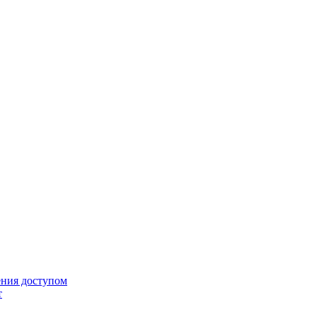
ения доступом
т