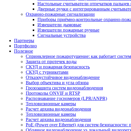
Настольные считыватели отпечатков пальцев 
Дверные ручки с интегрированным считывате
Охранно-пожарные сигнализации
Приборы приёмно-контрольные охранно-пож
Извещатели дымовые
Извещатели пожарные ручные
Сигнальные устройства
Партнеры
Портфолио
Полезное
Спринклерное пожаротушение: как работает система
Защита от протечек воды
СКУД и пожарная безопасность
СКУД с турникетами
Отказоустойчивое видеонаблюдение
Выбор объектива и угла обзора
Грозозащита систем видеонаблюдения
Протоколы ONVIF и RTSP
Распознавание госномеров (LPR/ANPR)
Тепловизионные камеры
Расчет архива видеонаблюдения
Тепловизионные камеры
Расчет архива видеонаблюдения
PoE (Power over Ethernet) для систем безопасности:
Облачное видеонаблюдение vs локальный видеорегис