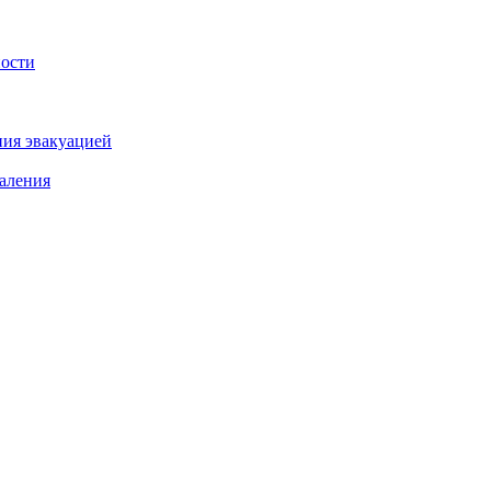
ности
ния эвакуацией
аления