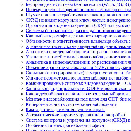
Беспроводные системы безопасности (Wi-Fi, 4G/5G)
Почему видеонаблюдение не помогает раскрыть кр
Шумят и ложные срабатывания: как правильно нас
СКУД не видит карту или ключ: частые неисправно
Организация видеонаблюдения и СКУД для автомой
Системы безопасности для склада: не только видеон
Как выбрать домофон для многоквартирного дома: 
Обязанности и ответственность владельца объекта 
Хранение записей с камер видеонаблюдения: законн
Аналитика в видеонаблюдении: от распознавания л
Хранение записей с камер видеонаблюдения: законн
Аналитика в видеонаблюдении: от распознавания л
Облачное хранение vs локальный NVR: плюсы, мин
Скрытые (интегрированные) камеры: установка «бе
Уличное периметральное видеонаблюдение: выбор 
Комбинированные системы: видеонаблюдение + СК
Защита конфиденциальности: GDPR и российское з
Как видеонаблюдение вписывается в умный дом и I
Монтаж видеонаблюдения под ключ для СНТ, бизне
Кибербезопасность систем видеонаблюдения
Какой датчик движения лучше выбрать
Автоматические ворота: управление и настройка
Система контроля и управления доступом (СКУД) в
Особенности электроснабжения офиса
Проверка пожарных извещателей: как, когда и зачем