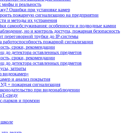
: мифы и реальность
ажу? Ошибки при установке камер
троить пожарную сигнализацию на предприятии
сти и методы их устранения
ки самообслуживания: особенности и подводные камни
аблюдение, но и контроль доступа, пожарная безопасность
от переговорной трубки до IP-системы
за работоспособность пожарной сигнализации
ость, сроки, рекомендации
иц до детектора оставленных предметов
ость, сроки, рекомендации
иц до детектора оставленных предметов
усы, затраты
з видеокамер»
камер и анализ покрытия
УД + пожарная сигнализация
аконодательство при видеонаблюдении
oT‑среду
с‑парков и промзон
 школе
 это делать