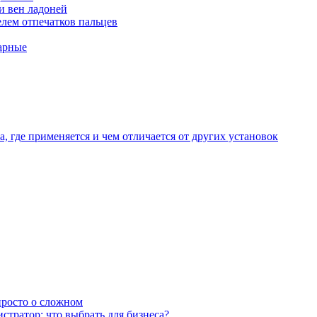
и вен ладоней
лем отпечатков пальцев
арные
, где применяется и чем отличается от других установок
 просто о сложном
тратор: что выбрать для бизнеса?