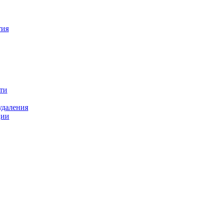
тия
ти
удаления
ции