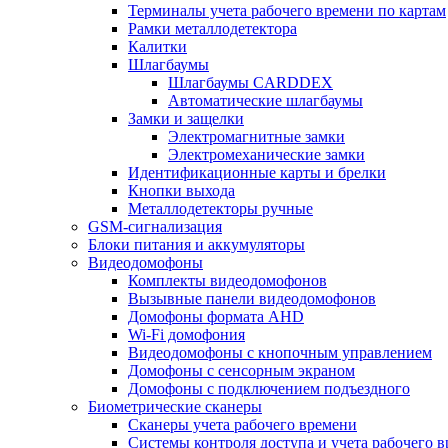
Терминалы учета рабочего времени по картам
Рамки металлодетектора
Калитки
Шлагбаумы
Шлагбаумы CARDDEX
Автоматические шлагбаумы
Замки и защелки
Электромагнитные замки
Электромеханические замки
Идентификационные карты и брелки
Кнопки выхода
Металлодетекторы ручные
GSM-сигнализация
Блоки питания и аккумуляторы
Видеодомофоны
Комплекты видеодомофонов
Вызывные панели видеодомофонов
Домофоны формата AHD
Wi-Fi домофония
Видеодомофоны с кнопочным управлением
Домофоны с сенсорным экраном
Домофоны с подключением подъездного
Биометрические сканеры
Сканеры учета рабочего времени
Системы контроля доступа и учета рабочего 