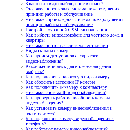
Законно ли видеонаблюдение в офисе?
Что такое порошковая система пожаротушения:
принцип работы и обслуживание
Что такое спринклерная система пожаротушения:
принцип работы и обслуживание
Настройка охранной GSM сигнализации
Как выбрать видеодомофон: для частного дома и
квартиры
Что такое приточная система вентиляции
Виды скрытых камер
Как происходит установка скрытого
видеонаблюдения?
Какой жесткий диск для видеонаблюдения
выбрать?
Как подключить аналоговую видеокамеру
Как сбросить настройки IP камеры
Как подключить IP камеру к компьютеру
Что такое система IP-видеонаблюдения?
Как проверить работоспособность камеры
видеонаблюдения?
Как установить камеру видеонаблюдения в
частном доме?
Как подключить камеру видеонаблюдения к
телефону?
Как работают камеры видеонаблюдения?