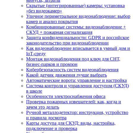
минусы, затраты
Скрытые (интегрированные) камеры: установка
«без видеокамер»
Уличное периметральное видеонаблюдение: выбор
камер и анализ покрытия
Комбинированные системы: видеонаблюдение +
СКУД + пожарная сигнализация
Защита конфиденциальности: GDPR и российское
законодательство при видеонаблюдении
Как видеонаблюдение вписывается в умный дом и
IoT‑среду
Монтаж видеонаблюдения под ключ для СНТ,
бизнес‑парков и промзон
Кибербезопасность систем видеонаблюдения
Какой датчик движения лучше выбрать
Автоматические ворота: управление и настройка
Система контроля и управления доступом (СКУД)
в школе
Особенности электроснабжения офиса
Проверка пожарных извещателей: как, когда и
зачем это делать
Ручной металлодетектор: инструкция, устройство
и правила досмотра
Карты доступа для СКУД: виды, настройка,
подключение и проверка