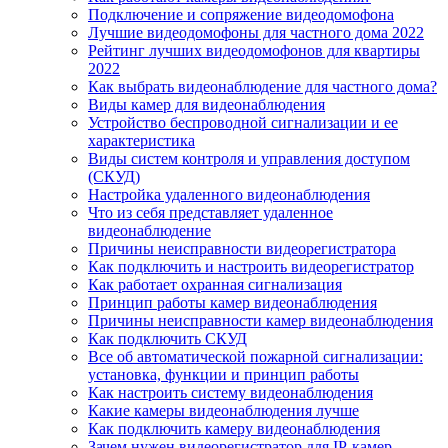
Подключение и сопряжение видеодомофона
Лучшие видеодомофоны для частного дома 2022
Рейтинг лучших видеодомофонов для квартиры
2022
Как выбрать видеонаблюдение для частного дома?
Виды камер для видеонаблюдения
Устройство беспроводной сигнализации и ее
характеристика
Виды систем контроля и управления доступом
(СКУД)
Настройка удаленного видеонаблюдения
Что из себя представляет удаленное
видеонаблюдение
Причины неисправности видеорегистратора
Как подключить и настроить видеорегистратор
Как работает охранная сигнализация
Принцип работы камер видеонаблюдения
Причины неисправности камер видеонаблюдения
Как подключить СКУД
Все об автоматической пожарной сигнализации:
установка, функции и принцип работы
Как настроить систему видеонаблюдения
Какие камеры видеонаблюдения лучше
Как подключить камеру видеонаблюдения
Зачем нужен видеорегистратор для IP-камер