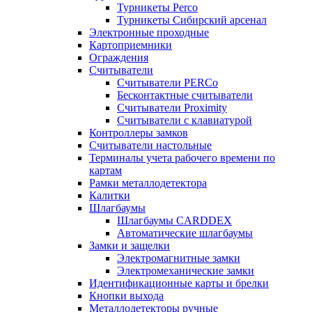
Турникеты Perco
Турникеты Сибирский арсенал
Электронные проходные
Картоприемники
Ограждения
Считыватели
Считыватели PERCo
Бесконтактные считыватели
Считыватели Proximity
Считыватели с клавиатурой
Контроллеры замков
Считыватели настольные
Терминалы учета рабочего времени по
картам
Рамки металлодетектора
Калитки
Шлагбаумы
Шлагбаумы CARDDEX
Автоматические шлагбаумы
Замки и защелки
Электромагнитные замки
Электромеханические замки
Идентификационные карты и брелки
Кнопки выхода
Металлодетекторы ручные