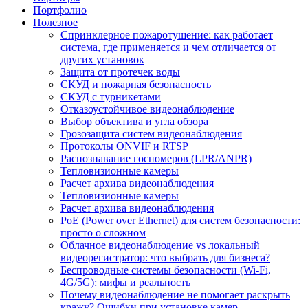
Портфолио
Полезное
Спринклерное пожаротушение: как работает
система, где применяется и чем отличается от
других установок
Защита от протечек воды
СКУД и пожарная безопасность
СКУД с турникетами
Отказоустойчивое видеонаблюдение
Выбор объектива и угла обзора
Грозозащита систем видеонаблюдения
Протоколы ONVIF и RTSP
Распознавание госномеров (LPR/ANPR)
Тепловизионные камеры
Расчет архива видеонаблюдения
Тепловизионные камеры
Расчет архива видеонаблюдения
PoE (Power over Ethernet) для систем безопасности:
просто о сложном
Облачное видеонаблюдение vs локальный
видеорегистратор: что выбрать для бизнеса?
Беспроводные системы безопасности (Wi-Fi,
4G/5G): мифы и реальность
Почему видеонаблюдение не помогает раскрыть
кражу? Ошибки при установке камер