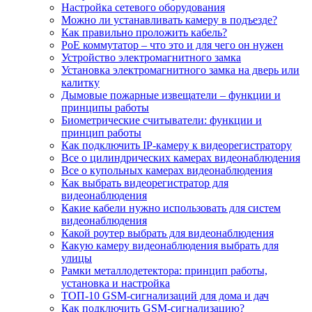
Настройка сетевого оборудования
Можно ли устанавливать камеру в подъезде?
Как правильно проложить кабель?
PoE коммутатор – что это и для чего он нужен
Устройство электромагнитного замка
Установка электромагнитного замка на дверь или
калитку
Дымовые пожарные извещатели – функции и
принципы работы
Биометрические считыватели: функции и
принцип работы
Как подключить IP-камеру к видеорегистратору
Все о цилиндрических камерах видеонаблюдения
Все о купольных камерах видеонаблюдения
Как выбрать видеорегистратор для
видеонаблюдения
Какие кабели нужно использовать для систем
видеонаблюдения
Какой роутер выбрать для видеонаблюдения
Какую камеру видеонаблюдения выбрать для
улицы
Рамки металлодетектора: принцип работы,
установка и настройка
ТОП-10 GSM-сигнализаций для дома и дач
Как подключить GSM-сигнализацию?