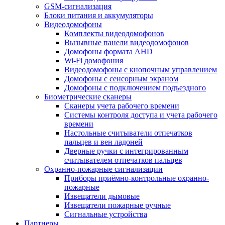
GSM-сигнализация
Блоки питания и аккумуляторы
Видеодомофоны
Комплекты видеодомофонов
Вызывные панели видеодомофонов
Домофоны формата AHD
Wi-Fi домофония
Видеодомофоны с кнопочным управлением
Домофоны с сенсорным экраном
Домофоны с подключением подъездного
Биометрические сканеры
Сканеры учета рабочего времени
Системы контроля доступа и учета рабочего
времени
Настольные считыватели отпечатков
пальцев и вен ладоней
Дверные ручки с интегрированным
считывателем отпечатков пальцев
Охранно-пожарные сигнализации
Приборы приёмно-контрольные охранно-
пожарные
Извещатели дымовые
Извещатели пожарные ручные
Сигнальные устройства
Партнеры