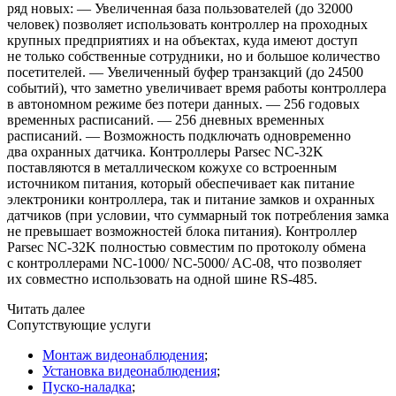
ряд новых: — Увеличенная база пользователей
(до
32000
человек) позволяет использовать контроллер на проходных
крупных предприятиях и на объектах, куда имеют доступ
не только собственные сотрудники, но и большое количество
посетителей. — Увеличенный буфер транзакций
(до
24500
событий), что заметно увеличивает время работы контроллера
в автономном режиме без потери данных. — 256 годовых
временных расписаний. — 256 дневных временных
расписаний. — Возможность подключать одновременно
два охранных датчика. Контроллеры Parsec NC-32K
поставляются в металлическом кожухе со встроенным
источником питания, который обеспечивает как питание
электроники контроллера, так и питание замков и охранных
датчиков
(при
условии, что суммарный ток потребления замка
не превышает возможностей блока питания). Контроллер
Parsec NC-32K полностью совместим по протоколу обмена
с контроллерами NC-1000/ NC-5000/ AC-08, что позволяет
их совместно использовать на одной шине RS-485.
Читать далее
Сопутствующие услуги
Монтаж видеонаблюдения
;
Установка видеонаблюдения
;
Пуско-наладка
;