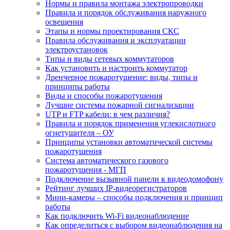
Нормы и правила монтажа электропроводки
Правила и порядок обслуживания наружного
освещения
Этапы и нормы проектирования СКС
Правила обслуживания и эксплуатации
электроустановок
Типы и виды сетевых коммутаторов
Как установить и настроить коммутатор
Дренчерное пожаротушение: виды, типы и
принципы работы
Виды и способы пожаротушения
Лучшие системы пожарной сигнализации
UTP и FTP кабели: в чем различия?
Правила и порядок применения углекислотного
огнетушителя – ОУ
Принципы установки автоматической системы
пожаротушения
Система автоматического газового
пожаротушения - МГП
Подключение вызывной панели к видеодомофону
Рейтинг лучших IP-видеорегистраторов
Мини-камеры – способы подключения и принцип
работы
Как подключить Wi-Fi видеонаблюдение
Как определиться с выбором видеонаблюдения на