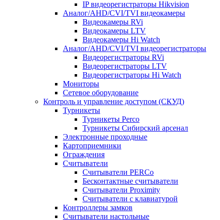
IP видеорегистраторы Hikvision
Аналог/AHD/CVI/TVI видеокамеры
Видеокамеры RVi
Видеокамеры LTV
Видеокамеры Hi Watch
Аналог/AHD/CVI/TVI видеорегистраторы
Видеорегистраторы RVi
Видеорегистраторы LTV
Видеорегистраторы Hi Watch
Мониторы
Сетевое оборудование
Контроль и управление доступом (СКУД)
Турникеты
Турникеты Perco
Турникеты Сибирский арсенал
Электронные проходные
Картоприемники
Ограждения
Считыватели
Считыватели PERCo
Бесконтактные считыватели
Считыватели Proximity
Считыватели с клавиатурой
Контроллеры замков
Считыватели настольные