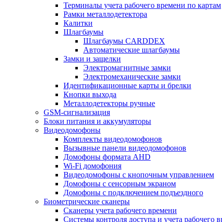
Терминалы учета рабочего времени по картам
Рамки металлодетектора
Калитки
Шлагбаумы
Шлагбаумы CARDDEX
Автоматические шлагбаумы
Замки и защелки
Электромагнитные замки
Электромеханические замки
Идентификационные карты и брелки
Кнопки выхода
Металлодетекторы ручные
GSM-сигнализация
Блоки питания и аккумуляторы
Видеодомофоны
Комплекты видеодомофонов
Вызывные панели видеодомофонов
Домофоны формата AHD
Wi-Fi домофония
Видеодомофоны с кнопочным управлением
Домофоны с сенсорным экраном
Домофоны с подключением подъездного
Биометрические сканеры
Сканеры учета рабочего времени
Системы контроля доступа и учета рабочего 