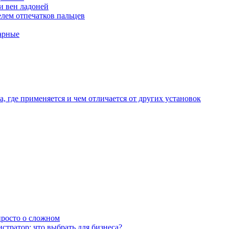
и вен ладоней
лем отпечатков пальцев
арные
, где применяется и чем отличается от других установок
 просто о сложном
тратор: что выбрать для бизнеса?