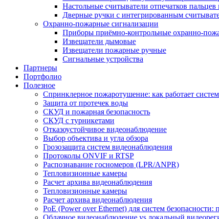
Настольные считыватели отпечатков пальцев 
Дверные ручки с интегрированным считывате
Охранно-пожарные сигнализации
Приборы приёмно-контрольные охранно-пож
Извещатели дымовые
Извещатели пожарные ручные
Сигнальные устройства
Партнеры
Портфолио
Полезное
Спринклерное пожаротушение: как работает система
Защита от протечек воды
СКУД и пожарная безопасность
СКУД с турникетами
Отказоустойчивое видеонаблюдение
Выбор объектива и угла обзора
Грозозащита систем видеонаблюдения
Протоколы ONVIF и RTSP
Распознавание госномеров (LPR/ANPR)
Тепловизионные камеры
Расчет архива видеонаблюдения
Тепловизионные камеры
Расчет архива видеонаблюдения
PoE (Power over Ethernet) для систем безопасности:
Облачное видеонаблюдение vs локальный видеорегис