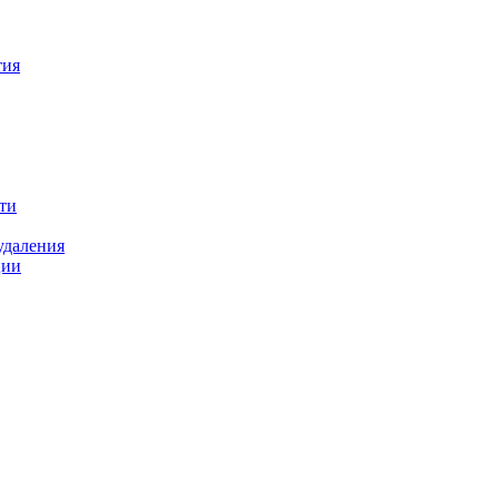
тия
ти
удаления
ции