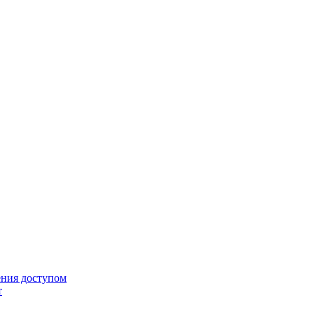
ения доступом
т