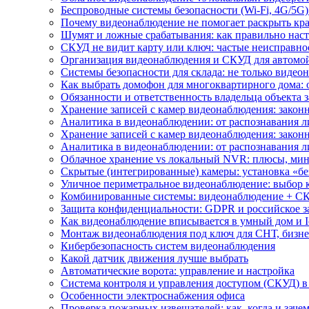
Беспроводные системы безопасности (Wi-Fi, 4G/5G)
Почему видеонаблюдение не помогает раскрыть кр
Шумят и ложные срабатывания: как правильно нас
СКУД не видит карту или ключ: частые неисправно
Организация видеонаблюдения и СКУД для автомой
Системы безопасности для склада: не только видеон
Как выбрать домофон для многоквартирного дома: 
Обязанности и ответственность владельца объекта 
Хранение записей с камер видеонаблюдения: законн
Аналитика в видеонаблюдении: от распознавания л
Хранение записей с камер видеонаблюдения: законн
Аналитика в видеонаблюдении: от распознавания л
Облачное хранение vs локальный NVR: плюсы, мин
Скрытые (интегрированные) камеры: установка «бе
Уличное периметральное видеонаблюдение: выбор 
Комбинированные системы: видеонаблюдение + СК
Защита конфиденциальности: GDPR и российское з
Как видеонаблюдение вписывается в умный дом и I
Монтаж видеонаблюдения под ключ для СНТ, бизне
Кибербезопасность систем видеонаблюдения
Какой датчик движения лучше выбрать
Автоматические ворота: управление и настройка
Система контроля и управления доступом (СКУД) в
Особенности электроснабжения офиса
Проверка пожарных извещателей: как, когда и зачем