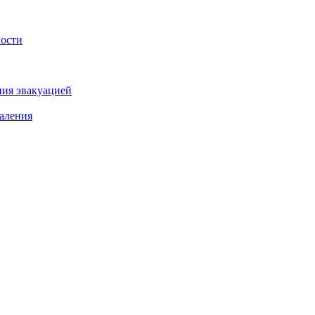
ности
ния эвакуацией
аления