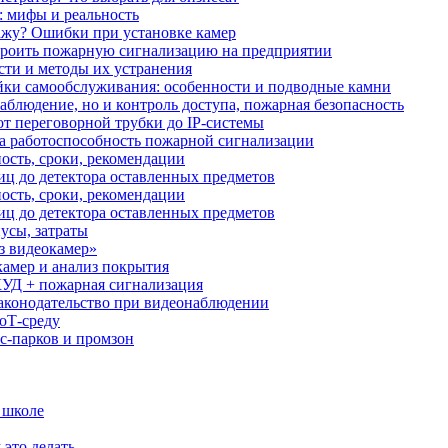
: мифы и реальность
ажу? Ошибки при установке камер
троить пожарную сигнализацию на предприятии
сти и методы их устранения
ки самообслуживания: особенности и подводные камни
аблюдение, но и контроль доступа, пожарная безопасность
от переговорной трубки до IP-системы
за работоспособность пожарной сигнализации
ость, сроки, рекомендации
иц до детектора оставленных предметов
ость, сроки, рекомендации
иц до детектора оставленных предметов
усы, затраты
з видеокамер»
камер и анализ покрытия
УД + пожарная сигнализация
аконодательство при видеонаблюдении
oT‑среду
с‑парков и промзон
 школе
 это делать