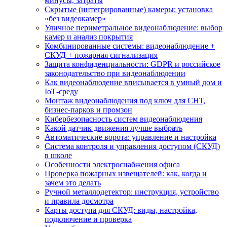
минусы, затраты
Скрытые (интегрированные) камеры: установка
«без видеокамер»
Уличное периметральное видеонаблюдение: выбор
камер и анализ покрытия
Комбинированные системы: видеонаблюдение +
СКУД + пожарная сигнализация
Защита конфиденциальности: GDPR и российское
законодательство при видеонаблюдении
Как видеонаблюдение вписывается в умный дом и
IoT‑среду
Монтаж видеонаблюдения под ключ для СНТ,
бизнес‑парков и промзон
Кибербезопасность систем видеонаблюдения
Какой датчик движения лучше выбрать
Автоматические ворота: управление и настройка
Система контроля и управления доступом (СКУД)
в школе
Особенности электроснабжения офиса
Проверка пожарных извещателей: как, когда и
зачем это делать
Ручной металлодетектор: инструкция, устройство
и правила досмотра
Карты доступа для СКУД: виды, настройка,
подключение и проверка