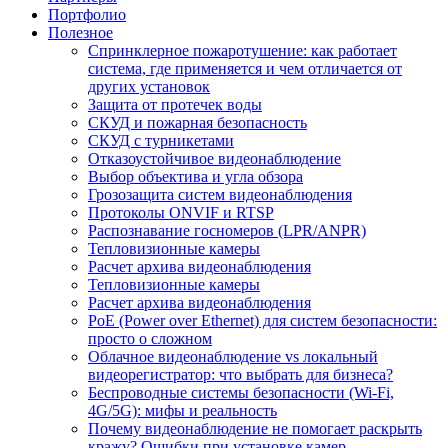
Портфолио
Полезное
Спринклерное пожаротушение: как работает
система, где применяется и чем отличается от
других установок
Защита от протечек воды
СКУД и пожарная безопасность
СКУД с турникетами
Отказоустойчивое видеонаблюдение
Выбор объектива и угла обзора
Грозозащита систем видеонаблюдения
Протоколы ONVIF и RTSP
Распознавание госномеров (LPR/ANPR)
Тепловизионные камеры
Расчет архива видеонаблюдения
Тепловизионные камеры
Расчет архива видеонаблюдения
PoE (Power over Ethernet) для систем безопасности:
просто о сложном
Облачное видеонаблюдение vs локальный
видеорегистратор: что выбрать для бизнеса?
Беспроводные системы безопасности (Wi-Fi,
4G/5G): мифы и реальность
Почему видеонаблюдение не помогает раскрыть
кражу? Ошибки при установке камер