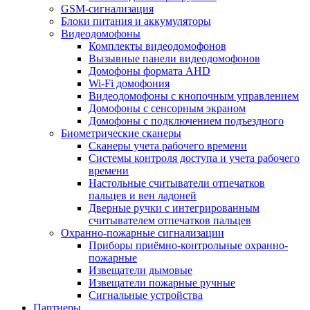
GSM-сигнализация
Блоки питания и аккумуляторы
Видеодомофоны
Комплекты видеодомофонов
Вызывные панели видеодомофонов
Домофоны формата AHD
Wi-Fi домофония
Видеодомофоны с кнопочным управлением
Домофоны с сенсорным экраном
Домофоны с подключением подъездного
Биометрические сканеры
Сканеры учета рабочего времени
Системы контроля доступа и учета рабочего
времени
Настольные считыватели отпечатков
пальцев и вен ладоней
Дверные ручки с интегрированным
считывателем отпечатков пальцев
Охранно-пожарные сигнализации
Приборы приёмно-контрольные охранно-
пожарные
Извещатели дымовые
Извещатели пожарные ручные
Сигнальные устройства
Партнеры