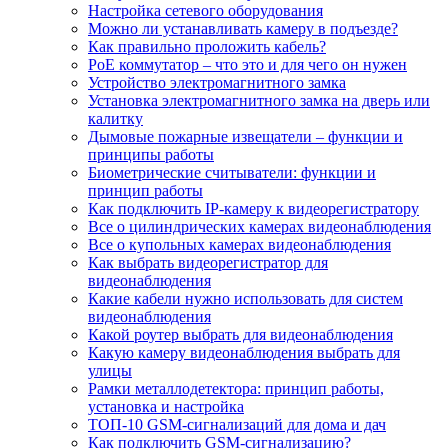
Настройка сетевого оборудования
Можно ли устанавливать камеру в подъезде?
Как правильно проложить кабель?
PoE коммутатор – что это и для чего он нужен
Устройство электромагнитного замка
Установка электромагнитного замка на дверь или
калитку
Дымовые пожарные извещатели – функции и
принципы работы
Биометрические считыватели: функции и
принцип работы
Как подключить IP-камеру к видеорегистратору
Все о цилиндрических камерах видеонаблюдения
Все о купольных камерах видеонаблюдения
Как выбрать видеорегистратор для
видеонаблюдения
Какие кабели нужно использовать для систем
видеонаблюдения
Какой роутер выбрать для видеонаблюдения
Какую камеру видеонаблюдения выбрать для
улицы
Рамки металлодетектора: принцип работы,
установка и настройка
ТОП-10 GSM-сигнализаций для дома и дач
Как подключить GSM-сигнализацию?