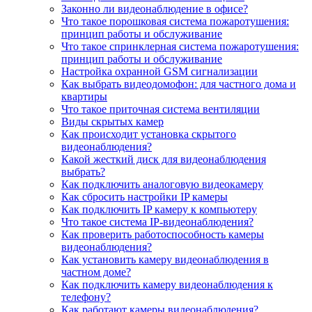
Законно ли видеонаблюдение в офисе?
Что такое порошковая система пожаротушения:
принцип работы и обслуживание
Что такое спринклерная система пожаротушения:
принцип работы и обслуживание
Настройка охранной GSM сигнализации
Как выбрать видеодомофон: для частного дома и
квартиры
Что такое приточная система вентиляции
Виды скрытых камер
Как происходит установка скрытого
видеонаблюдения?
Какой жесткий диск для видеонаблюдения
выбрать?
Как подключить аналоговую видеокамеру
Как сбросить настройки IP камеры
Как подключить IP камеру к компьютеру
Что такое система IP-видеонаблюдения?
Как проверить работоспособность камеры
видеонаблюдения?
Как установить камеру видеонаблюдения в
частном доме?
Как подключить камеру видеонаблюдения к
телефону?
Как работают камеры видеонаблюдения?