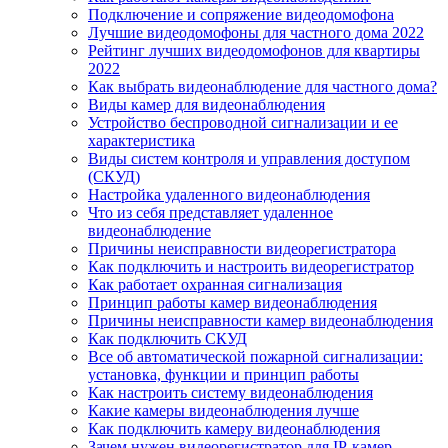
Подключение и сопряжение видеодомофона
Лучшие видеодомофоны для частного дома 2022
Рейтинг лучших видеодомофонов для квартиры
2022
Как выбрать видеонаблюдение для частного дома?
Виды камер для видеонаблюдения
Устройство беспроводной сигнализации и ее
характеристика
Виды систем контроля и управления доступом
(СКУД)
Настройка удаленного видеонаблюдения
Что из себя представляет удаленное
видеонаблюдение
Причины неисправности видеорегистратора
Как подключить и настроить видеорегистратор
Как работает охранная сигнализация
Принцип работы камер видеонаблюдения
Причины неисправности камер видеонаблюдения
Как подключить СКУД
Все об автоматической пожарной сигнализации:
установка, функции и принцип работы
Как настроить систему видеонаблюдения
Какие камеры видеонаблюдения лучше
Как подключить камеру видеонаблюдения
Зачем нужен видеорегистратор для IP-камер