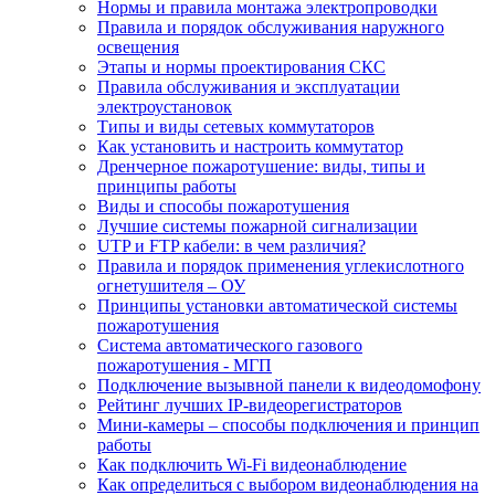
Нормы и правила монтажа электропроводки
Правила и порядок обслуживания наружного
освещения
Этапы и нормы проектирования СКС
Правила обслуживания и эксплуатации
электроустановок
Типы и виды сетевых коммутаторов
Как установить и настроить коммутатор
Дренчерное пожаротушение: виды, типы и
принципы работы
Виды и способы пожаротушения
Лучшие системы пожарной сигнализации
UTP и FTP кабели: в чем различия?
Правила и порядок применения углекислотного
огнетушителя – ОУ
Принципы установки автоматической системы
пожаротушения
Система автоматического газового
пожаротушения - МГП
Подключение вызывной панели к видеодомофону
Рейтинг лучших IP-видеорегистраторов
Мини-камеры – способы подключения и принцип
работы
Как подключить Wi-Fi видеонаблюдение
Как определиться с выбором видеонаблюдения на