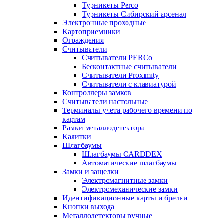
Турникеты Perco
Турникеты Сибирский арсенал
Электронные проходные
Картоприемники
Ограждения
Считыватели
Считыватели PERCo
Бесконтактные считыватели
Считыватели Proximity
Считыватели с клавиатурой
Контроллеры замков
Считыватели настольные
Терминалы учета рабочего времени по
картам
Рамки металлодетектора
Калитки
Шлагбаумы
Шлагбаумы CARDDEX
Автоматические шлагбаумы
Замки и защелки
Электромагнитные замки
Электромеханические замки
Идентификационные карты и брелки
Кнопки выхода
Металлодетекторы ручные