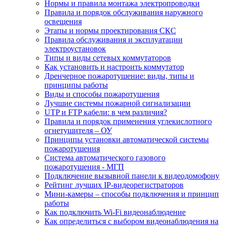
Нормы и правила монтажа электропроводки
Правила и порядок обслуживания наружного
освещения
Этапы и нормы проектирования СКС
Правила обслуживания и эксплуатации
электроустановок
Типы и виды сетевых коммутаторов
Как установить и настроить коммутатор
Дренчерное пожаротушение: виды, типы и
принципы работы
Виды и способы пожаротушения
Лучшие системы пожарной сигнализации
UTP и FTP кабели: в чем различия?
Правила и порядок применения углекислотного
огнетушителя – ОУ
Принципы установки автоматической системы
пожаротушения
Система автоматического газового
пожаротушения - МГП
Подключение вызывной панели к видеодомофону
Рейтинг лучших IP-видеорегистраторов
Мини-камеры – способы подключения и принцип
работы
Как подключить Wi-Fi видеонаблюдение
Как определиться с выбором видеонаблюдения на