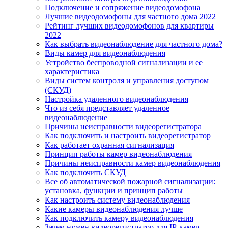
Подключение и сопряжение видеодомофона
Лучшие видеодомофоны для частного дома 2022
Рейтинг лучших видеодомофонов для квартиры
2022
Как выбрать видеонаблюдение для частного дома?
Виды камер для видеонаблюдения
Устройство беспроводной сигнализации и ее
характеристика
Виды систем контроля и управления доступом
(СКУД)
Настройка удаленного видеонаблюдения
Что из себя представляет удаленное
видеонаблюдение
Причины неисправности видеорегистратора
Как подключить и настроить видеорегистратор
Как работает охранная сигнализация
Принцип работы камер видеонаблюдения
Причины неисправности камер видеонаблюдения
Как подключить СКУД
Все об автоматической пожарной сигнализации:
установка, функции и принцип работы
Как настроить систему видеонаблюдения
Какие камеры видеонаблюдения лучше
Как подключить камеру видеонаблюдения
Зачем нужен видеорегистратор для IP-камер