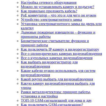
Настройка сетевого оборудования
Можно ли устанавливать камеру в подъезде?
Как правильно проложить кабель?
PoE коммутатор – что это и для чего он нужен
Устройство электромагнитного замка
Установка электромагнитного замка на дверь или
калитку
Дымовые пожарные извещатели – функции и
принципы работы
Биометрические считыватели: функции и
принцип работы
Как подключить IP-камеру к видеорегистратору
Все о цилиндрических камерах видеонаблюдения
Все о купольных камерах видеонаблюдения
Как выбрать видеорегистратор для
видеонаблюдения
Какие кабели нужно использовать для систем
видеонаблюдения
Какой роутер выбрать для видеонаблюдения
Какую камеру видеонаблюдения выбрать для
улицы
Рамки металлодетектора: принцип работы,
установка и настройка
ТОП-10 GSM-сигнализаций для дома и дач
Как подключить GSM-сигнализацию?