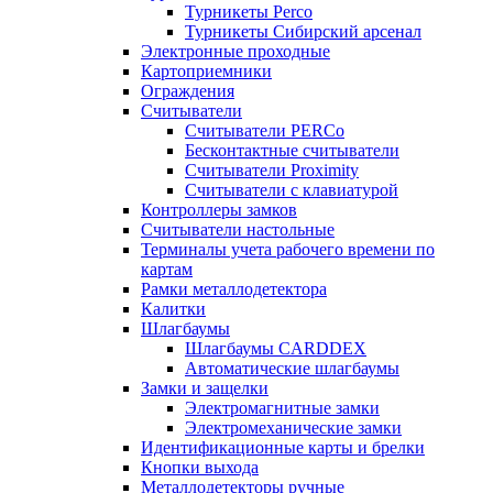
Турникеты Perco
Турникеты Сибирский арсенал
Электронные проходные
Картоприемники
Ограждения
Считыватели
Считыватели PERCo
Бесконтактные считыватели
Считыватели Proximity
Считыватели с клавиатурой
Контроллеры замков
Считыватели настольные
Терминалы учета рабочего времени по
картам
Рамки металлодетектора
Калитки
Шлагбаумы
Шлагбаумы CARDDEX
Автоматические шлагбаумы
Замки и защелки
Электромагнитные замки
Электромеханические замки
Идентификационные карты и брелки
Кнопки выхода
Металлодетекторы ручные