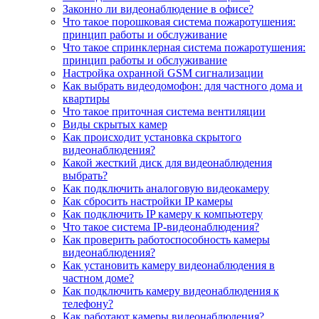
Законно ли видеонаблюдение в офисе?
Что такое порошковая система пожаротушения:
принцип работы и обслуживание
Что такое спринклерная система пожаротушения:
принцип работы и обслуживание
Настройка охранной GSM сигнализации
Как выбрать видеодомофон: для частного дома и
квартиры
Что такое приточная система вентиляции
Виды скрытых камер
Как происходит установка скрытого
видеонаблюдения?
Какой жесткий диск для видеонаблюдения
выбрать?
Как подключить аналоговую видеокамеру
Как сбросить настройки IP камеры
Как подключить IP камеру к компьютеру
Что такое система IP-видеонаблюдения?
Как проверить работоспособность камеры
видеонаблюдения?
Как установить камеру видеонаблюдения в
частном доме?
Как подключить камеру видеонаблюдения к
телефону?
Как работают камеры видеонаблюдения?