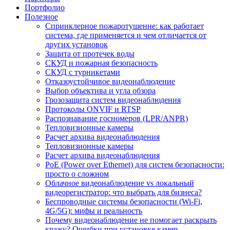
Портфолио
Полезное
Спринклерное пожаротушение: как работает
система, где применяется и чем отличается от
других установок
Защита от протечек воды
СКУД и пожарная безопасность
СКУД с турникетами
Отказоустойчивое видеонаблюдение
Выбор объектива и угла обзора
Грозозащита систем видеонаблюдения
Протоколы ONVIF и RTSP
Распознавание госномеров (LPR/ANPR)
Тепловизионные камеры
Расчет архива видеонаблюдения
Тепловизионные камеры
Расчет архива видеонаблюдения
PoE (Power over Ethernet) для систем безопасности:
просто о сложном
Облачное видеонаблюдение vs локальный
видеорегистратор: что выбрать для бизнеса?
Беспроводные системы безопасности (Wi-Fi,
4G/5G): мифы и реальность
Почему видеонаблюдение не помогает раскрыть
кражу? Ошибки при установке камер