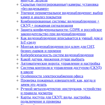
минусы, затраты
Скрытые (интегрированные) камеры: установка
«без видеокамер»
Уличное периметральное видеонаблюдение: выбор
камер и анализ покрытия
Комбинированные системы: видеонаблюдение +
СКУД + пожарная сигнализация
Защита конфиденциальности: GDPR и российское
законодательство при видеонаблюдении
Как видеонаблюдение вписывается в умный дом и
IoT‑среду
Монтаж видеонаблюдения под ключ для СНТ,
бизнес‑парков и промзон
Кибербезопасность систем видеонаблюдения
Какой датчик движения лучше выбрать
Автоматические ворота: управление и настройка
Система контроля и управления доступом (СКУД)
в школе
Особенности электроснабжения офиса
Проверка пожарных извещателей: как, когда и
зачем это делать
Ручной металлодетектор: инструкция, устройство
и правила досмотра
Карты доступа для СКУД: виды, настройка,
подключение и проверка