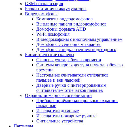
GSM-сигнализация
Блоки питания и аккумуляторы
Видеодомофоны
Комплекты видеодомофонов
Вызывные панели видеодомофонов
Домофоны формата AHD
Wi-Fi домофония
Видеодомофоны с кнопочным управлением
Домофоны с сенсорным экраном
Домофоны с подключением подъездного
Биометрические сканеры
Сканеры учета рабочего времени
Системы контроля доступа и учета рабочего
времени
Настольные считыватели отпечатков
пальцев и вен ладоней
Дверные ручки с интегрированным
считывателем отпечатков пальцев
Охранно-пожарные сигнализации
Приборы приёмно-контрольные охранно-
пожарные
Извещатели дымовые
Извещатели пожарные ручные
Сигнальные устройства
Партнеры