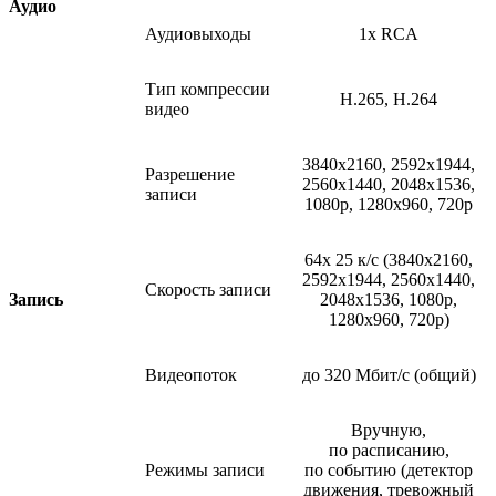
Ауд
ио
Аудиовыходы
1x RCA
Тип компрессии
H.265, H.264
видео
3840x2160, 2592x1944,
Разрешение
2560x1440, 2048x1536,
записи
1080p, 1280x960, 720p
64x 25 к/с
(3840x2160
,
2592x1944, 2560x1440,
Скорость записи
Запись
2048x1536, 1080p,
1280x960, 720p)
Видеопоток
до 320 Мбит/с
(общий
)
Вручную,
по расписанию,
Режимы записи
по событию
(детектор
движения, тревожный