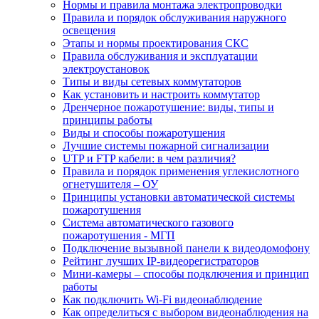
Нормы и правила монтажа электропроводки
Правила и порядок обслуживания наружного
освещения
Этапы и нормы проектирования СКС
Правила обслуживания и эксплуатации
электроустановок
Типы и виды сетевых коммутаторов
Как установить и настроить коммутатор
Дренчерное пожаротушение: виды, типы и
принципы работы
Виды и способы пожаротушения
Лучшие системы пожарной сигнализации
UTP и FTP кабели: в чем различия?
Правила и порядок применения углекислотного
огнетушителя – ОУ
Принципы установки автоматической системы
пожаротушения
Система автоматического газового
пожаротушения - МГП
Подключение вызывной панели к видеодомофону
Рейтинг лучших IP-видеорегистраторов
Мини-камеры – способы подключения и принцип
работы
Как подключить Wi-Fi видеонаблюдение
Как определиться с выбором видеонаблюдения на