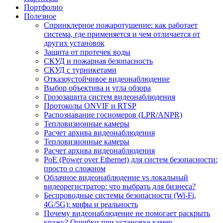
Портфолио
Полезное
Спринклерное пожаротушение: как работает
система, где применяется и чем отличается от
других установок
Защита от протечек воды
СКУД и пожарная безопасность
СКУД с турникетами
Отказоустойчивое видеонаблюдение
Выбор объектива и угла обзора
Грозозащита систем видеонаблюдения
Протоколы ONVIF и RTSP
Распознавание госномеров (LPR/ANPR)
Тепловизионные камеры
Расчет архива видеонаблюдения
Тепловизионные камеры
Расчет архива видеонаблюдения
PoE (Power over Ethernet) для систем безопасности:
просто о сложном
Облачное видеонаблюдение vs локальный
видеорегистратор: что выбрать для бизнеса?
Беспроводные системы безопасности (Wi-Fi,
4G/5G): мифы и реальность
Почему видеонаблюдение не помогает раскрыть
кражу? Ошибки при установке камер