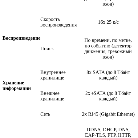
вход)
Скорость
16x 25 к/с
воспроизведения
Воспроизведение
По времени, по метке,
по событию
(детектор
Поиск
движения, тревожный
вход)
Внутреннее
8x SATA
(до
8 Тбайт
хранилище
каждый)
Хранение
информации
Внешнее
2x eSATA
(до
8 Тбайт
хранилище
каждый)
Сеть
2x RJ45
(Gigabit
Ethernet)
DDNS, DHCP, DNS,
EAP-TLS, FTP, HTTP,