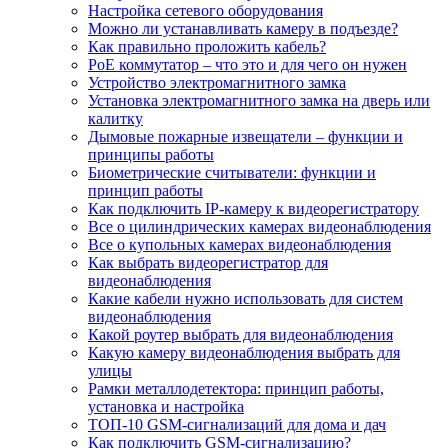
Настройка сетевого оборудования
Можно ли устанавливать камеру в подъезде?
Как правильно проложить кабель?
PoE коммутатор – что это и для чего он нужен
Устройство электромагнитного замка
Установка электромагнитного замка на дверь или
калитку
Дымовые пожарные извещатели – функции и
принципы работы
Биометрические считыватели: функции и
принцип работы
Как подключить IP-камеру к видеорегистратору
Все о цилиндрических камерах видеонаблюдения
Все о купольных камерах видеонаблюдения
Как выбрать видеорегистратор для
видеонаблюдения
Какие кабели нужно использовать для систем
видеонаблюдения
Какой роутер выбрать для видеонаблюдения
Какую камеру видеонаблюдения выбрать для
улицы
Рамки металлодетектора: принцип работы,
установка и настройка
ТОП-10 GSM-сигнализаций для дома и дач
Как подключить GSM-сигнализацию?