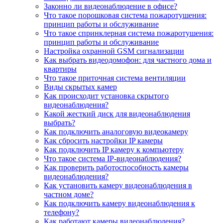
Законно ли видеонаблюдение в офисе?
Что такое порошковая система пожаротушения:
принцип работы и обслуживание
Что такое спринклерная система пожаротушения:
принцип работы и обслуживание
Настройка охранной GSM сигнализации
Как выбрать видеодомофон: для частного дома и
квартиры
Что такое приточная система вентиляции
Виды скрытых камер
Как происходит установка скрытого
видеонаблюдения?
Какой жесткий диск для видеонаблюдения
выбрать?
Как подключить аналоговую видеокамеру
Как сбросить настройки IP камеры
Как подключить IP камеру к компьютеру
Что такое система IP-видеонаблюдения?
Как проверить работоспособность камеры
видеонаблюдения?
Как установить камеру видеонаблюдения в
частном доме?
Как подключить камеру видеонаблюдения к
телефону?
Как работают камеры видеонаблюдения?