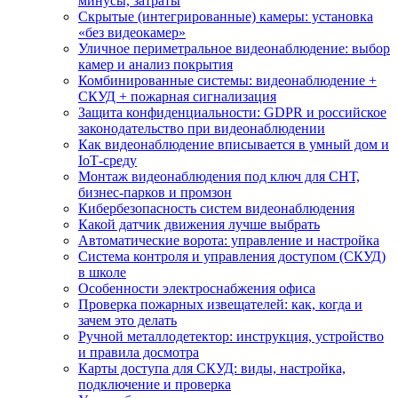
минусы, затраты
Скрытые (интегрированные) камеры: установка
«без видеокамер»
Уличное периметральное видеонаблюдение: выбор
камер и анализ покрытия
Комбинированные системы: видеонаблюдение +
СКУД + пожарная сигнализация
Защита конфиденциальности: GDPR и российское
законодательство при видеонаблюдении
Как видеонаблюдение вписывается в умный дом и
IoT‑среду
Монтаж видеонаблюдения под ключ для СНТ,
бизнес‑парков и промзон
Кибербезопасность систем видеонаблюдения
Какой датчик движения лучше выбрать
Автоматические ворота: управление и настройка
Система контроля и управления доступом (СКУД)
в школе
Особенности электроснабжения офиса
Проверка пожарных извещателей: как, когда и
зачем это делать
Ручной металлодетектор: инструкция, устройство
и правила досмотра
Карты доступа для СКУД: виды, настройка,
подключение и проверка