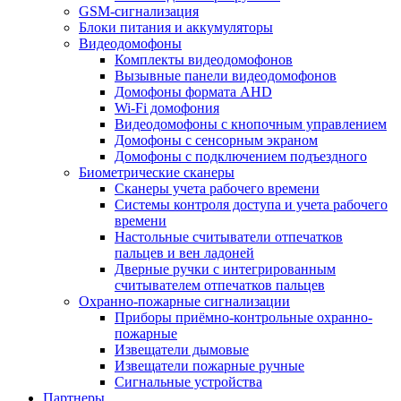
GSM-сигнализация
Блоки питания и аккумуляторы
Видеодомофоны
Комплекты видеодомофонов
Вызывные панели видеодомофонов
Домофоны формата AHD
Wi-Fi домофония
Видеодомофоны с кнопочным управлением
Домофоны с сенсорным экраном
Домофоны с подключением подъездного
Биометрические сканеры
Сканеры учета рабочего времени
Системы контроля доступа и учета рабочего
времени
Настольные считыватели отпечатков
пальцев и вен ладоней
Дверные ручки с интегрированным
считывателем отпечатков пальцев
Охранно-пожарные сигнализации
Приборы приёмно-контрольные охранно-
пожарные
Извещатели дымовые
Извещатели пожарные ручные
Сигнальные устройства
Партнеры