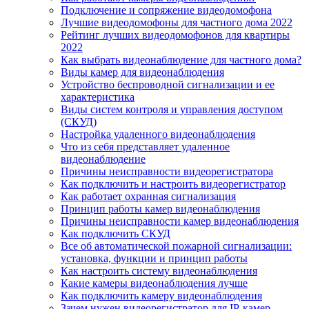
Подключение и сопряжение видеодомофона
Лучшие видеодомофоны для частного дома 2022
Рейтинг лучших видеодомофонов для квартиры
2022
Как выбрать видеонаблюдение для частного дома?
Виды камер для видеонаблюдения
Устройство беспроводной сигнализации и ее
характеристика
Виды систем контроля и управления доступом
(СКУД)
Настройка удаленного видеонаблюдения
Что из себя представляет удаленное
видеонаблюдение
Причины неисправности видеорегистратора
Как подключить и настроить видеорегистратор
Как работает охранная сигнализация
Принцип работы камер видеонаблюдения
Причины неисправности камер видеонаблюдения
Как подключить СКУД
Все об автоматической пожарной сигнализации:
установка, функции и принцип работы
Как настроить систему видеонаблюдения
Какие камеры видеонаблюдения лучше
Как подключить камеру видеонаблюдения
Зачем нужен видеорегистратор для IP-камер