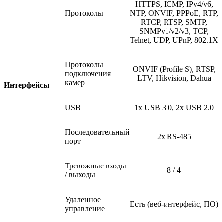
HTTPS, ICMP, IPv4/v6,
Протоколы
NTP, ONVIF, PPPoE, RTP,
RTCP, RTSP, SMTP,
SNMPv1/v2/v3, TCP,
Telnet, UDP, UPnP, 802.1X
Протоколы
ONVIF
(Profile
S), RTSP,
подключения
LTV, Hikvision, Dahua
камер
Интерфейсы
USB
1x USB 3.0, 2x USB 2.0
Последовательный
2x RS-485
порт
Тревожные входы
8 / 4
/ выходы
Удаленное
Есть
(веб
-интерфейс, ПО)
управление