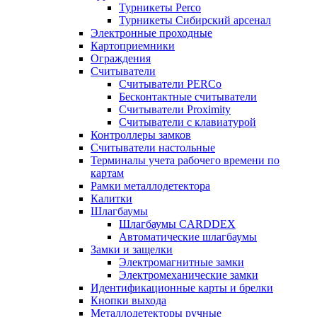
Турникеты Perco
Турникеты Сибирский арсенал
Электронные проходные
Картоприемники
Ограждения
Считыватели
Считыватели PERCo
Бесконтактные считыватели
Считыватели Proximity
Считыватели с клавиатурой
Контроллеры замков
Считыватели настольные
Терминалы учета рабочего времени по
картам
Рамки металлодетектора
Калитки
Шлагбаумы
Шлагбаумы CARDDEX
Автоматические шлагбаумы
Замки и защелки
Электромагнитные замки
Электромеханические замки
Идентификационные карты и брелки
Кнопки выхода
Металлодетекторы ручные