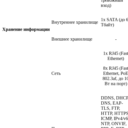
тревожный
вход)
1x SATA
(до
Внутреннее хранилище
Тбайт)
Хранение
информации
Внешнее хранилище
-
1x RJ45
(Fas
Ethernet)
8x RJ45
(Fas
Сеть
Ethernet, Po
802.3af, до 1
Вт на порт)
DDNS, DHCP
DNS, EAP-
TLS, FTP,
HTTP, HTTPS
ICMP, IPv4/v6
NTP, ONVIF,