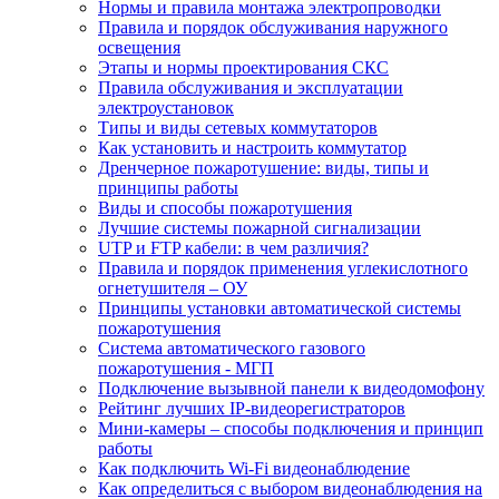
Нормы и правила монтажа электропроводки
Правила и порядок обслуживания наружного
освещения
Этапы и нормы проектирования СКС
Правила обслуживания и эксплуатации
электроустановок
Типы и виды сетевых коммутаторов
Как установить и настроить коммутатор
Дренчерное пожаротушение: виды, типы и
принципы работы
Виды и способы пожаротушения
Лучшие системы пожарной сигнализации
UTP и FTP кабели: в чем различия?
Правила и порядок применения углекислотного
огнетушителя – ОУ
Принципы установки автоматической системы
пожаротушения
Система автоматического газового
пожаротушения - МГП
Подключение вызывной панели к видеодомофону
Рейтинг лучших IP-видеорегистраторов
Мини-камеры – способы подключения и принцип
работы
Как подключить Wi-Fi видеонаблюдение
Как определиться с выбором видеонаблюдения на