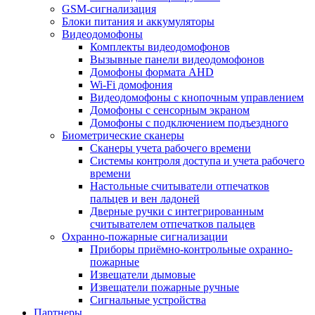
GSM-сигнализация
Блоки питания и аккумуляторы
Видеодомофоны
Комплекты видеодомофонов
Вызывные панели видеодомофонов
Домофоны формата AHD
Wi-Fi домофония
Видеодомофоны с кнопочным управлением
Домофоны с сенсорным экраном
Домофоны с подключением подъездного
Биометрические сканеры
Сканеры учета рабочего времени
Системы контроля доступа и учета рабочего
времени
Настольные считыватели отпечатков
пальцев и вен ладоней
Дверные ручки с интегрированным
считывателем отпечатков пальцев
Охранно-пожарные сигнализации
Приборы приёмно-контрольные охранно-
пожарные
Извещатели дымовые
Извещатели пожарные ручные
Сигнальные устройства
Партнеры