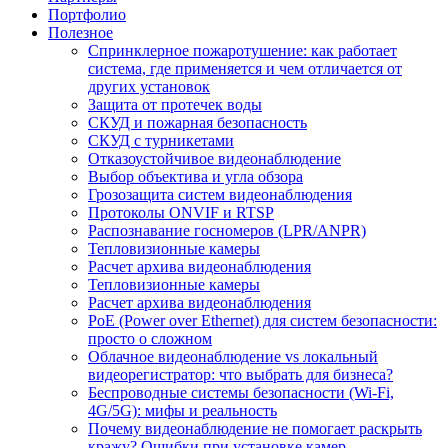
Портфолио
Полезное
Спринклерное пожаротушение: как работает
система, где применяется и чем отличается от
других установок
Защита от протечек воды
СКУД и пожарная безопасность
СКУД с турникетами
Отказоустойчивое видеонаблюдение
Выбор объектива и угла обзора
Грозозащита систем видеонаблюдения
Протоколы ONVIF и RTSP
Распознавание госномеров (LPR/ANPR)
Тепловизионные камеры
Расчет архива видеонаблюдения
Тепловизионные камеры
Расчет архива видеонаблюдения
PoE (Power over Ethernet) для систем безопасности:
просто о сложном
Облачное видеонаблюдение vs локальный
видеорегистратор: что выбрать для бизнеса?
Беспроводные системы безопасности (Wi-Fi,
4G/5G): мифы и реальность
Почему видеонаблюдение не помогает раскрыть
кражу? Ошибки при установке камер