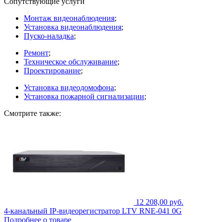
Сопутствующие услуги
Монтаж видеонаблюдения
;
Установка видеонаблюдения
;
Пуско-наладка
;
Ремонт
;
Техническое обслуживание
;
Проектирование
;
Установка видеодомофона
;
Установка пожарной сигнализации
;
Смотрите также:
12 208,00 руб.
4-канальный IP-видеорегистратор LTV RNE-041 0G
Подробнее о товаре