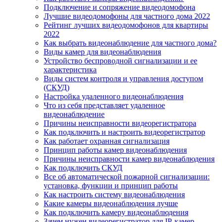
Подключение и сопряжение видеодомофона
Лучшие видеодомофоны для частного дома 2022
Рейтинг лучших видеодомофонов для квартиры
2022
Как выбрать видеонаблюдение для частного дома?
Виды камер для видеонаблюдения
Устройство беспроводной сигнализации и ее
характеристика
Виды систем контроля и управления доступом
(СКУД)
Настройка удаленного видеонаблюдения
Что из себя представляет удаленное
видеонаблюдение
Причины неисправности видеорегистратора
Как подключить и настроить видеорегистратор
Как работает охранная сигнализация
Принцип работы камер видеонаблюдения
Причины неисправности камер видеонаблюдения
Как подключить СКУД
Все об автоматической пожарной сигнализации:
установка, функции и принцип работы
Как настроить систему видеонаблюдения
Какие камеры видеонаблюдения лучше
Как подключить камеру видеонаблюдения
Зачем нужен видеорегистратор для IP-камер