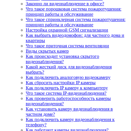
Законно ли видеонаблюдение в офисе?
Что такое порошковая система пожаротушения:
принцип работы и обслуживание
Что такое спринклерная система пожаротушения:
принцип работы и обслуживание
Настройка охранной GSM сигнализации
Как выбрать видеодомофон: для частного дома и
квартиры
Что такое приточная система вентиляции
Виды скрытых камер
Как происходит установка скрытого
видеонаблюдения?
Какой жесткий диск для видеонаблюдения
выбрать?
Как подключить аналоговую видеокамеру
Как сбросить настройки IP камеры
Как подключить IP камеру к компьютеру
Что такое система IP-видеонаблюдения?
Как проверить работоспособность камеры
видеонаблюдения?
Как установить камеру видеонаблюдения в
частном доме?
Как подключить камеру видеонаблюдения к
телефону?
Как работают камеры видеонаблюдения?