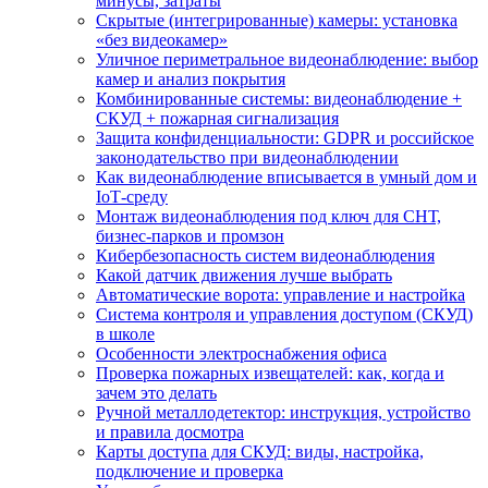
минусы, затраты
Скрытые (интегрированные) камеры: установка
«без видеокамер»
Уличное периметральное видеонаблюдение: выбор
камер и анализ покрытия
Комбинированные системы: видеонаблюдение +
СКУД + пожарная сигнализация
Защита конфиденциальности: GDPR и российское
законодательство при видеонаблюдении
Как видеонаблюдение вписывается в умный дом и
IoT‑среду
Монтаж видеонаблюдения под ключ для СНТ,
бизнес‑парков и промзон
Кибербезопасность систем видеонаблюдения
Какой датчик движения лучше выбрать
Автоматические ворота: управление и настройка
Система контроля и управления доступом (СКУД)
в школе
Особенности электроснабжения офиса
Проверка пожарных извещателей: как, когда и
зачем это делать
Ручной металлодетектор: инструкция, устройство
и правила досмотра
Карты доступа для СКУД: виды, настройка,
подключение и проверка