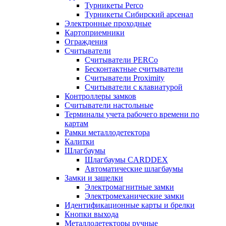
Турникеты Perco
Турникеты Сибирский арсенал
Электронные проходные
Картоприемники
Ограждения
Считыватели
Считыватели PERCo
Бесконтактные считыватели
Считыватели Proximity
Считыватели с клавиатурой
Контроллеры замков
Считыватели настольные
Терминалы учета рабочего времени по
картам
Рамки металлодетектора
Калитки
Шлагбаумы
Шлагбаумы CARDDEX
Автоматические шлагбаумы
Замки и защелки
Электромагнитные замки
Электромеханические замки
Идентификационные карты и брелки
Кнопки выхода
Металлодетекторы ручные