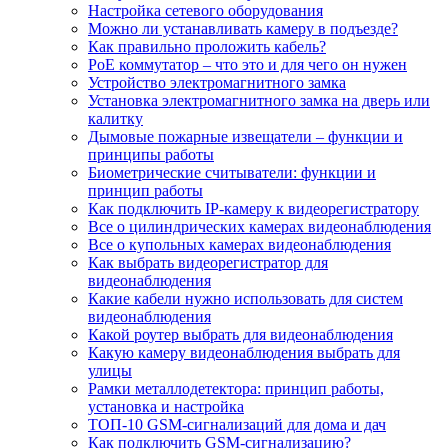
Настройка сетевого оборудования
Можно ли устанавливать камеру в подъезде?
Как правильно проложить кабель?
PoE коммутатор – что это и для чего он нужен
Устройство электромагнитного замка
Установка электромагнитного замка на дверь или
калитку
Дымовые пожарные извещатели – функции и
принципы работы
Биометрические считыватели: функции и
принцип работы
Как подключить IP-камеру к видеорегистратору
Все о цилиндрических камерах видеонаблюдения
Все о купольных камерах видеонаблюдения
Как выбрать видеорегистратор для
видеонаблюдения
Какие кабели нужно использовать для систем
видеонаблюдения
Какой роутер выбрать для видеонаблюдения
Какую камеру видеонаблюдения выбрать для
улицы
Рамки металлодетектора: принцип работы,
установка и настройка
ТОП-10 GSM-сигнализаций для дома и дач
Как подключить GSM-сигнализацию?