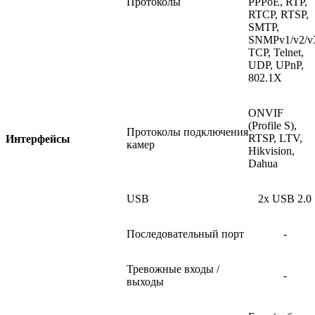
Протоколы
PPPoE, RTP,
RTCP, RTSP,
SMTP,
SNMPv1/v2/v
TCP, Telnet,
UDP, UPnP,
802.1X
ONVIF
(Profile
S),
Протоколы
подключения
RTSP, LTV,
Интерфейсы
камер
Hikvision,
Dahua
USB
2x USB 2.0
Последовательный порт
-
Тревожные входы /
-
выходы