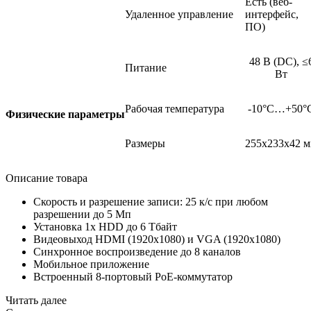
Есть
(веб
-
Удаленное управление
интерфейс,
ПО)
48 В
(DС
), ≤
Питание
Вт
Рабочая температура
-10°C…+50°
Физические
параметры
Размеры
255x233x42 
Описание товара
Скорость и разрешение записи: 25 к/с при любом
разрешении до 5 Мп
Установка 1х HDD до 6 Тбайт
Видеовыход HDMI
(1920х1080
) и VGA
(1920х1080
)
Синхронное воспроизведение до 8 каналов
Мобильное приложение
Встроенный 8-портовый PoE-коммутатор
Читать далее