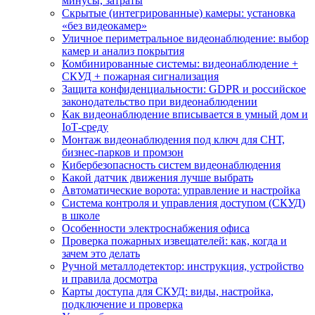
минусы, затраты
Скрытые (интегрированные) камеры: установка
«без видеокамер»
Уличное периметральное видеонаблюдение: выбор
камер и анализ покрытия
Комбинированные системы: видеонаблюдение +
СКУД + пожарная сигнализация
Защита конфиденциальности: GDPR и российское
законодательство при видеонаблюдении
Как видеонаблюдение вписывается в умный дом и
IoT‑среду
Монтаж видеонаблюдения под ключ для СНТ,
бизнес‑парков и промзон
Кибербезопасность систем видеонаблюдения
Какой датчик движения лучше выбрать
Автоматические ворота: управление и настройка
Система контроля и управления доступом (СКУД)
в школе
Особенности электроснабжения офиса
Проверка пожарных извещателей: как, когда и
зачем это делать
Ручной металлодетектор: инструкция, устройство
и правила досмотра
Карты доступа для СКУД: виды, настройка,
подключение и проверка