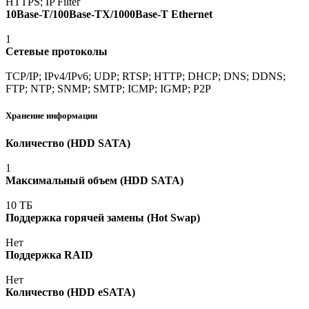
HTTPS; IP Filter
10Base-T/100Base-TX/1000Base-T Ethernet
1
Сетевые протоколы
TCP/IP; IPv4/IPv6; UDP; RTSP; HTTP; DHCP; DNS; DDNS;
FTP; NTP; SNMP; SMTP; ICMP; IGMP; P2P
Хранение информации
Количество
(HDD
SATA)
1
Максимальный объем
(HDD
SATA)
10 ТБ
Поддержка горячей замены
(Hot
Swap)
Нет
Поддержка RAID
Нет
Количество
(HDD
eSATA)