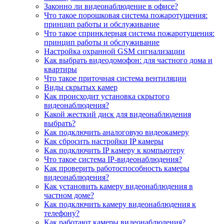
Законно ли видеонаблюдение в офисе?
Что такое порошковая система пожаротушения:
принцип работы и обслуживание
Что такое спринклерная система пожаротушения:
принцип работы и обслуживание
Настройка охранной GSM сигнализации
Как выбрать видеодомофон: для частного дома и
квартиры
Что такое приточная система вентиляции
Виды скрытых камер
Как происходит установка скрытого
видеонаблюдения?
Какой жесткий диск для видеонаблюдения
выбрать?
Как подключить аналоговую видеокамеру
Как сбросить настройки IP камеры
Как подключить IP камеру к компьютеру
Что такое система IP-видеонаблюдения?
Как проверить работоспособность камеры
видеонаблюдения?
Как установить камеру видеонаблюдения в
частном доме?
Как подключить камеру видеонаблюдения к
телефону?
Как работают камеры видеонаблюдения?