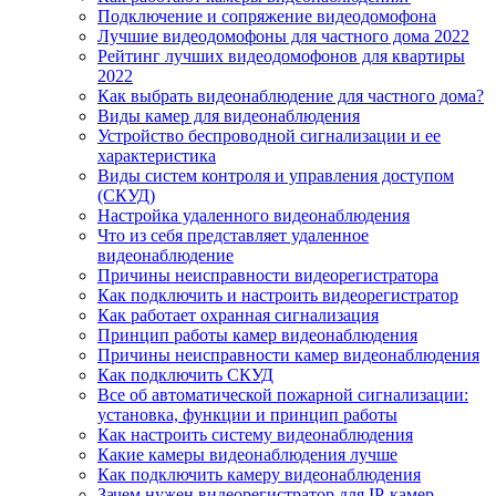
Подключение и сопряжение видеодомофона
Лучшие видеодомофоны для частного дома 2022
Рейтинг лучших видеодомофонов для квартиры
2022
Как выбрать видеонаблюдение для частного дома?
Виды камер для видеонаблюдения
Устройство беспроводной сигнализации и ее
характеристика
Виды систем контроля и управления доступом
(СКУД)
Настройка удаленного видеонаблюдения
Что из себя представляет удаленное
видеонаблюдение
Причины неисправности видеорегистратора
Как подключить и настроить видеорегистратор
Как работает охранная сигнализация
Принцип работы камер видеонаблюдения
Причины неисправности камер видеонаблюдения
Как подключить СКУД
Все об автоматической пожарной сигнализации:
установка, функции и принцип работы
Как настроить систему видеонаблюдения
Какие камеры видеонаблюдения лучше
Как подключить камеру видеонаблюдения
Зачем нужен видеорегистратор для IP-камер