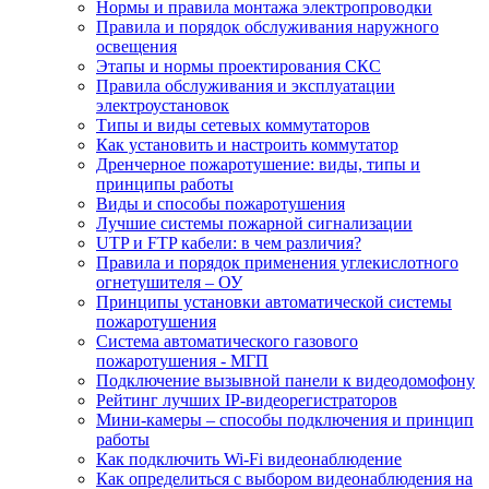
Нормы и правила монтажа электропроводки
Правила и порядок обслуживания наружного
освещения
Этапы и нормы проектирования СКС
Правила обслуживания и эксплуатации
электроустановок
Типы и виды сетевых коммутаторов
Как установить и настроить коммутатор
Дренчерное пожаротушение: виды, типы и
принципы работы
Виды и способы пожаротушения
Лучшие системы пожарной сигнализации
UTP и FTP кабели: в чем различия?
Правила и порядок применения углекислотного
огнетушителя – ОУ
Принципы установки автоматической системы
пожаротушения
Система автоматического газового
пожаротушения - МГП
Подключение вызывной панели к видеодомофону
Рейтинг лучших IP-видеорегистраторов
Мини-камеры – способы подключения и принцип
работы
Как подключить Wi-Fi видеонаблюдение
Как определиться с выбором видеонаблюдения на