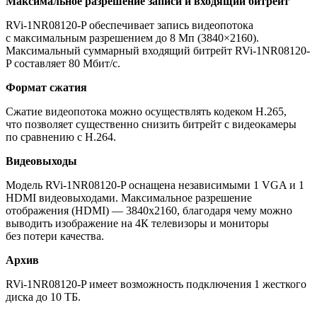
Максимальное разрешение записи и входящий битрейт
RVi-1NR08120-P обеспечивает запись видеопотока
с максимальным разрешением до 8 Мп
(3840
×2160).
Максимальный суммарный входящий битрейт RVi-1NR08120-
P составляет 80 Мбит/с.
Формат сжатия
Сжатие видеопотока можно осуществлять кодеком H.265,
что позволяет существенно снизить битрейт с видеокамеры
по сравнению с H.264.
Видеовыходы
Модель RVi-1NR08120-P оснащена независимыми 1 VGA и 1
HDMI видеовыходами. Максимальное разрешение
отображения
(HDMI
) — 3840х2160, благодаря чему можно
выводить изображение на 4К телевизоры и мониторы
без потери качества.
Архив
RVi-1NR08120-P имеет возможность подключения 1 жесткого
диска до 10 ТБ.