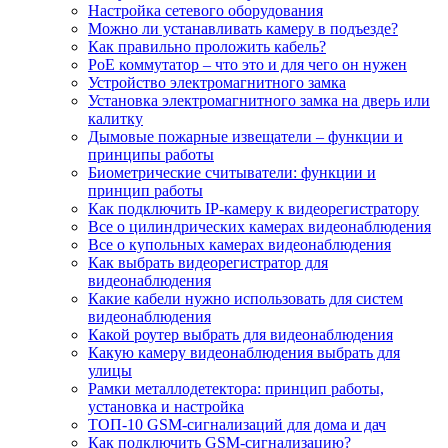
Настройка сетевого оборудования
Можно ли устанавливать камеру в подъезде?
Как правильно проложить кабель?
PoE коммутатор – что это и для чего он нужен
Устройство электромагнитного замка
Установка электромагнитного замка на дверь или
калитку
Дымовые пожарные извещатели – функции и
принципы работы
Биометрические считыватели: функции и
принцип работы
Как подключить IP-камеру к видеорегистратору
Все о цилиндрических камерах видеонаблюдения
Все о купольных камерах видеонаблюдения
Как выбрать видеорегистратор для
видеонаблюдения
Какие кабели нужно использовать для систем
видеонаблюдения
Какой роутер выбрать для видеонаблюдения
Какую камеру видеонаблюдения выбрать для
улицы
Рамки металлодетектора: принцип работы,
установка и настройка
ТОП-10 GSM-сигнализаций для дома и дач
Как подключить GSM-сигнализацию?