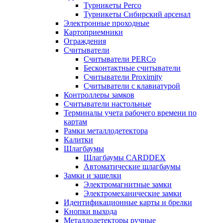
Турникеты Perco
Турникеты Сибирский арсенал
Электронные проходные
Картоприемники
Ограждения
Считыватели
Считыватели PERCo
Бесконтактные считыватели
Считыватели Proximity
Считыватели с клавиатурой
Контроллеры замков
Считыватели настольные
Терминалы учета рабочего времени по
картам
Рамки металлодетектора
Калитки
Шлагбаумы
Шлагбаумы CARDDEX
Автоматические шлагбаумы
Замки и защелки
Электромагнитные замки
Электромеханические замки
Идентификационные карты и брелки
Кнопки выхода
Металлодетекторы ручные