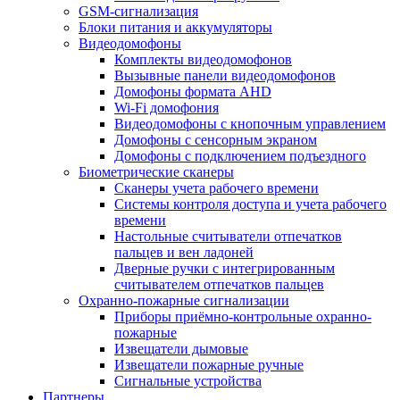
GSM-сигнализация
Блоки питания и аккумуляторы
Видеодомофоны
Комплекты видеодомофонов
Вызывные панели видеодомофонов
Домофоны формата AHD
Wi-Fi домофония
Видеодомофоны с кнопочным управлением
Домофоны с сенсорным экраном
Домофоны с подключением подъездного
Биометрические сканеры
Сканеры учета рабочего времени
Системы контроля доступа и учета рабочего
времени
Настольные считыватели отпечатков
пальцев и вен ладоней
Дверные ручки с интегрированным
считывателем отпечатков пальцев
Охранно-пожарные сигнализации
Приборы приёмно-контрольные охранно-
пожарные
Извещатели дымовые
Извещатели пожарные ручные
Сигнальные устройства
Партнеры