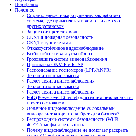
Портфолио
Полезное
Спринклерное пожаротушение: как работает
система, где применяется и чем отличается от
других установок
Защита от протечек воды
СКУД и пожарная безопасность
СКУД с турникетами
Отказоустойчивое видеонаблюдение
Выбор объектива и угла обзора
Грозозащита систем видеонаблюдения
Протоколы ONVIF и RTSP
Распознавание госномеров (LPR/ANPR)
Тепловизионные камеры
Расчет архива видеонаблюдения
Тепловизионные камеры
Расчет архива видеонаблюдения
PoE (Power over Ethernet) для систем безопасности:
просто о сложном
Облачное видеонаблюдение vs локальный
видеорегистратор: что выбрать для бизнеса?
Беспроводные системы безопасности (Wi-Fi,
4G/5G): мифы и реальность
Почему видеонаблюдение не помогает раскрыть
кражу? Ошибки при установке камер