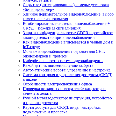
минусы, затраты
Скрытые (интегрированные) камеры: установка
«без видеокамер»
Уличное периметральное видеонаблюдение: выбор
камер и анализ покрытия
Комбинированные системы: видеонаблюдение +
СКУД + пожарная сигнализация
Защита конфиденциальности: GDPR и российское
законодательство при видеонаблюдении
Как видеонаблюдение вписывается в умный дом и
IoT‑среду
Монтаж видеонаблюдения под ключ для СНТ,
бизнес‑парков и промзон
Кибербезопасность систем видеонаблюдения
Какой датчик движения лучше выбрать
Автоматические ворота: управление и настройка
Система контроля и управления доступом (СКУД)
в школе
Особенности электроснабжения офиса
Проверка пожарных извещателей: как, когда и
зачем это делать
Ручной металлодетектор: инструкция, устройство
и правила досмотра
Карты доступа для СКУД: виды, настройка,
подключение и проверка