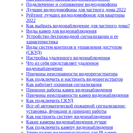
Подключение и сопряжение видеодомофона
Лучшие видеодомофоны для частного дома 2022
Рейтинг лучших видеодомофонов для квартиры
2022
Как выбрать видеонаблюдение для частного дома?
Виды камер для видеонаблюдения
Устройство беспроводной сигнализации и ее
характеристика
Виды систем контроля и управления доступом
(СКУД)
Настройка удаленного видеонаблюдения
Что из себя представляет удаленное
видеонаблюдение
Причины неисправности видеорегистратора
Как подключить и настроить видеорегистратор
Как работает охранная сигнализация
Принцип работы камер видеонаблюдения
Причины неисправности камер видеонаблюдения
Как подключить СКУД
Все об автоматической пожарной сигнализации:
установка, функции и принцип работы
Как настроить систему видеонаблюдения
Какие камеры видеонаблюдения лучше
Как подключить камеру видеонаблюдения
Зачем нужен видеорегистратор для IP-камер