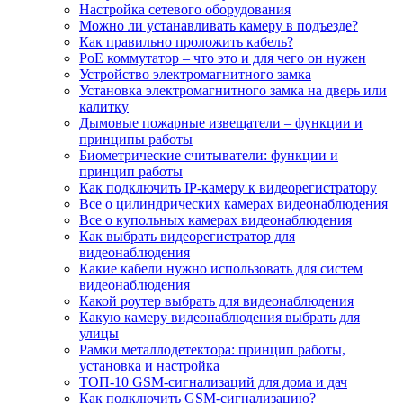
Настройка сетевого оборудования
Можно ли устанавливать камеру в подъезде?
Как правильно проложить кабель?
PoE коммутатор – что это и для чего он нужен
Устройство электромагнитного замка
Установка электромагнитного замка на дверь или
калитку
Дымовые пожарные извещатели – функции и
принципы работы
Биометрические считыватели: функции и
принцип работы
Как подключить IP-камеру к видеорегистратору
Все о цилиндрических камерах видеонаблюдения
Все о купольных камерах видеонаблюдения
Как выбрать видеорегистратор для
видеонаблюдения
Какие кабели нужно использовать для систем
видеонаблюдения
Какой роутер выбрать для видеонаблюдения
Какую камеру видеонаблюдения выбрать для
улицы
Рамки металлодетектора: принцип работы,
установка и настройка
ТОП-10 GSM-сигнализаций для дома и дач
Как подключить GSM-сигнализацию?