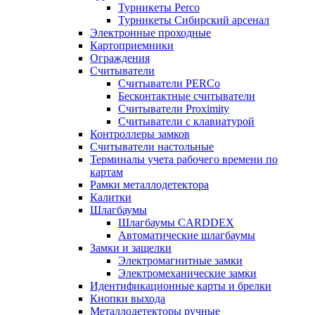
Турникеты Perco
Турникеты Сибирский арсенал
Электронные проходные
Картоприемники
Ограждения
Считыватели
Считыватели PERCo
Бесконтактные считыватели
Считыватели Proximity
Считыватели с клавиатурой
Контроллеры замков
Считыватели настольные
Терминалы учета рабочего времени по
картам
Рамки металлодетектора
Калитки
Шлагбаумы
Шлагбаумы CARDDEX
Автоматические шлагбаумы
Замки и защелки
Электромагнитные замки
Электромеханические замки
Идентификационные карты и брелки
Кнопки выхода
Металлодетекторы ручные