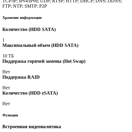
TCP/IP; IPv4/IPv6; UDP; RTSP; HTTP; DHCP; DNS; DDNS;
FTP; NTP; SMTP; P2P
Хранение информации
Количество
(HDD
SATA)
1
Максимальный объем
(HDD
SATA)
10 ТБ
Поддержка горячей замены
(Hot
Swap)
Нет
Поддержка RAID
Нет
Количество
(HDD
eSATA)
Нет
Функции
Встроенная видеоналитика