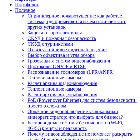
Портфолио
Полезное
Спринклерное пожаротушение: как работает
система, где применяется и чем отличается от
других установок
Защита от протечек воды
СКУД и пожарная безопасность
СКУД с турникетами
Отказоустойчивое видеонаблюдение
Выбор объектива и угла обзора
Грозозащита систем видеонаблюдения
Протоколы ONVIF и RTSP
Распознавание госномеров (LPR/ANPR)
Тепловизионные камеры
Расчет архива видеонаблюдения
Тепловизионные камеры
Расчет архива видеонаблюдения
PoE (Power over Ethernet) для систем безопасности:
просто о сложном
Облачное видеонаблюдение vs локальный
видеорегистратор: что выбрать для бизнеса?
Беспроводные системы безопасности (Wi-Fi,
4G/5G): мифы и реальность
Почему видеонаблюдение не помогает раскрыть
кражу? Ошибки при установке камер