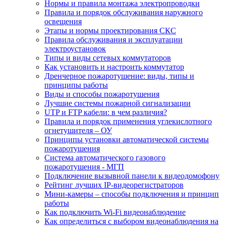
Нормы и правила монтажа электропроводки
Правила и порядок обслуживания наружного
освещения
Этапы и нормы проектирования СКС
Правила обслуживания и эксплуатации
электроустановок
Типы и виды сетевых коммутаторов
Как установить и настроить коммутатор
Дренчерное пожаротушение: виды, типы и
принципы работы
Виды и способы пожаротушения
Лучшие системы пожарной сигнализации
UTP и FTP кабели: в чем различия?
Правила и порядок применения углекислотного
огнетушителя – ОУ
Принципы установки автоматической системы
пожаротушения
Система автоматического газового
пожаротушения - МГП
Подключение вызывной панели к видеодомофону
Рейтинг лучших IP-видеорегистраторов
Мини-камеры – способы подключения и принцип
работы
Как подключить Wi-Fi видеонаблюдение
Как определиться с выбором видеонаблюдения на