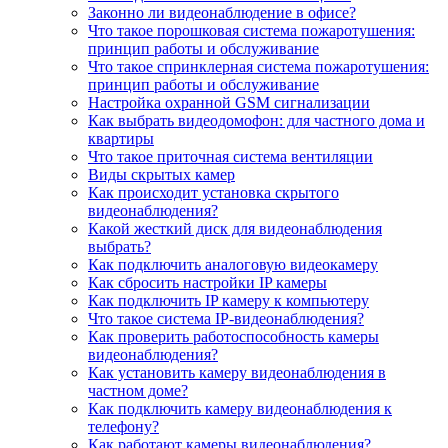
Законно ли видеонаблюдение в офисе?
Что такое порошковая система пожаротушения:
принцип работы и обслуживание
Что такое спринклерная система пожаротушения:
принцип работы и обслуживание
Настройка охранной GSM сигнализации
Как выбрать видеодомофон: для частного дома и
квартиры
Что такое приточная система вентиляции
Виды скрытых камер
Как происходит установка скрытого
видеонаблюдения?
Какой жесткий диск для видеонаблюдения
выбрать?
Как подключить аналоговую видеокамеру
Как сбросить настройки IP камеры
Как подключить IP камеру к компьютеру
Что такое система IP-видеонаблюдения?
Как проверить работоспособность камеры
видеонаблюдения?
Как установить камеру видеонаблюдения в
частном доме?
Как подключить камеру видеонаблюдения к
телефону?
Как работают камеры видеонаблюдения?