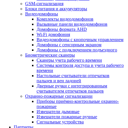
GSM-сигнализация
Блоки питания и аккумуляторы
Видеодомофоны
Комплекты видеодомофонов
Вызывные панели видеодомофонов
Домофоны формата AHD
Wi-Fi домофония
Видеодомофоны с кнопочным управлением
Домофоны с сенсорным экраном
Домофоны с подключением подъездного
Биометрические сканеры
Сканеры учета рабочего времени
Системы контроля доступа и учета рабочего
времени
Настольные считыватели отпечатков
пальцев и вен ладоней
Дверные ручки с интегрированным
считывателем отпечатков пальцев
Охранно-пожарные сигнализации
Приборы приёмно-контрольные охранно-
пожарные
Извещатели дымовые
Извещатели пожарные ручные
Сигнальные устройства
Партнеры