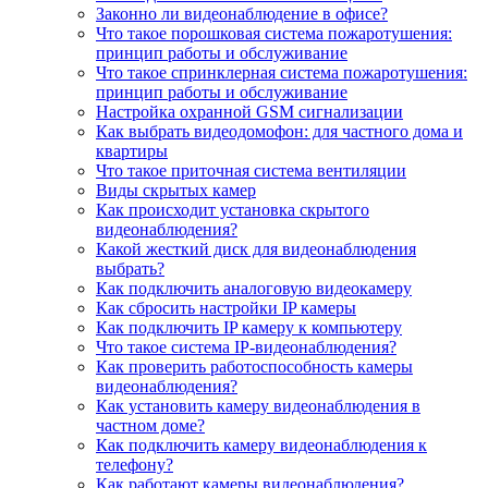
Законно ли видеонаблюдение в офисе?
Что такое порошковая система пожаротушения:
принцип работы и обслуживание
Что такое спринклерная система пожаротушения:
принцип работы и обслуживание
Настройка охранной GSM сигнализации
Как выбрать видеодомофон: для частного дома и
квартиры
Что такое приточная система вентиляции
Виды скрытых камер
Как происходит установка скрытого
видеонаблюдения?
Какой жесткий диск для видеонаблюдения
выбрать?
Как подключить аналоговую видеокамеру
Как сбросить настройки IP камеры
Как подключить IP камеру к компьютеру
Что такое система IP-видеонаблюдения?
Как проверить работоспособность камеры
видеонаблюдения?
Как установить камеру видеонаблюдения в
частном доме?
Как подключить камеру видеонаблюдения к
телефону?
Как работают камеры видеонаблюдения?