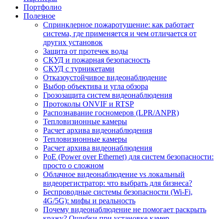
Портфолио
Полезное
Спринклерное пожаротушение: как работает
система, где применяется и чем отличается от
других установок
Защита от протечек воды
СКУД и пожарная безопасность
СКУД с турникетами
Отказоустойчивое видеонаблюдение
Выбор объектива и угла обзора
Грозозащита систем видеонаблюдения
Протоколы ONVIF и RTSP
Распознавание госномеров (LPR/ANPR)
Тепловизионные камеры
Расчет архива видеонаблюдения
Тепловизионные камеры
Расчет архива видеонаблюдения
PoE (Power over Ethernet) для систем безопасности:
просто о сложном
Облачное видеонаблюдение vs локальный
видеорегистратор: что выбрать для бизнеса?
Беспроводные системы безопасности (Wi-Fi,
4G/5G): мифы и реальность
Почему видеонаблюдение не помогает раскрыть
кражу? Ошибки при установке камер