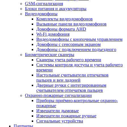
GSM-сигнализация
Блоки питания и аккумуляторы
Видеодомофоны
Комплекты видеодомофонов
Вызывные панели видеодомофонов
Домофоны формата AHD
Wi-Fi домофония
Видеодомофоны с кнопочным управлением
Домофоны с сенсорным экраном
Домофоны с подключением подъездного
Биометрические сканеры
Сканеры учета рабочего времени
Системы контроля доступа и учета рабочего
времени
Настольные считыватели отпечатков
пальцев и вен ладоней
Дверные ручки с интегрированным
считывателем отпечатков пальцев
Охранно-пожарные сигнализации
Приборы приёмно-контрольные охранно-
пожарные
Извещатели дымовые
Извещатели пожарные ручные
Сигнальные устройства
Партнеры