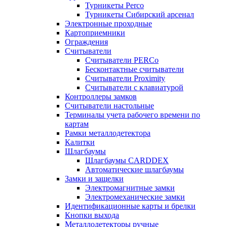
Турникеты Perco
Турникеты Сибирский арсенал
Электронные проходные
Картоприемники
Ограждения
Считыватели
Считыватели PERCo
Бесконтактные считыватели
Считыватели Proximity
Считыватели с клавиатурой
Контроллеры замков
Считыватели настольные
Терминалы учета рабочего времени по
картам
Рамки металлодетектора
Калитки
Шлагбаумы
Шлагбаумы CARDDEX
Автоматические шлагбаумы
Замки и защелки
Электромагнитные замки
Электромеханические замки
Идентификационные карты и брелки
Кнопки выхода
Металлодетекторы ручные