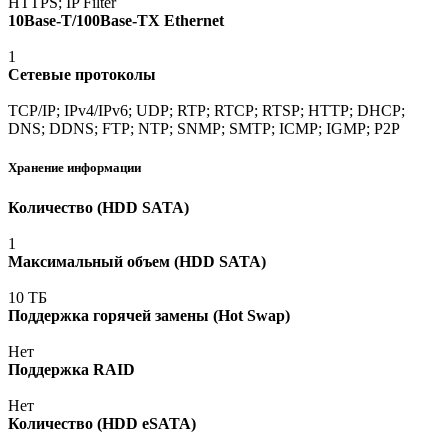
HTTPS; IP Filter
10Base-T/100Base-TX Ethernet
1
Сетевые протоколы
TCP/IP; IPv4/IPv6; UDP; RTP; RTCP; RTSP; HTTP; DHCP;
DNS; DDNS; FTP; NTP; SNMP; SMTP; ICMP; IGMP; P2P
Хранение информации
Количество
(HDD
SATA)
1
Максимальный объем
(HDD
SATA)
10 ТБ
Поддержка горячей замены
(Hot
Swap)
Нет
Поддержка RAID
Нет
Количество
(HDD
eSATA)