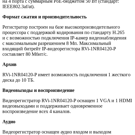
на 4 порта с суммарным PoE-бюджетом 50 Вт
(стандарт
:
IEEE802.3af/at).
Формат сжатия и производительность
Регистратор построен на базе высокопроизводительного
процессора с поддержкой кодирования по стандарту H.265
и с возможностью подключения IP-камер видеонаблюдения
с максимальным разрешением 8 Мп. Максимальный
входящий битрейт IP-видеорегистора RVi-1NR04120-P
составляет 80 Мбит/с.
Архив
RVi-1NR04120-P имеет возможность подключения 1 жесткого
диска до 10 ТБ.
Видеовыходы и воспроизведение
Видеорегистратор RVi-1NR04120-P оснащен 1 VGA и 1 HDMI
видеовыходами и поддерживает одновременное
воспроизведение всех 4 каналов.
Аудио
Видеорегистратор оснащен аудио входом и выходом