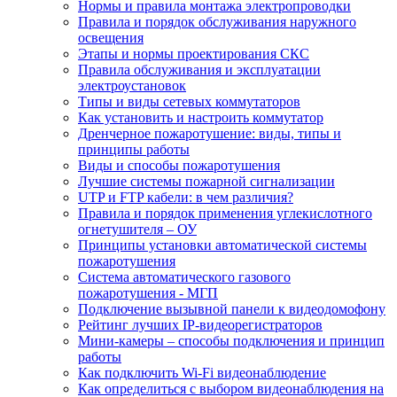
Нормы и правила монтажа электропроводки
Правила и порядок обслуживания наружного
освещения
Этапы и нормы проектирования СКС
Правила обслуживания и эксплуатации
электроустановок
Типы и виды сетевых коммутаторов
Как установить и настроить коммутатор
Дренчерное пожаротушение: виды, типы и
принципы работы
Виды и способы пожаротушения
Лучшие системы пожарной сигнализации
UTP и FTP кабели: в чем различия?
Правила и порядок применения углекислотного
огнетушителя – ОУ
Принципы установки автоматической системы
пожаротушения
Система автоматического газового
пожаротушения - МГП
Подключение вызывной панели к видеодомофону
Рейтинг лучших IP-видеорегистраторов
Мини-камеры – способы подключения и принцип
работы
Как подключить Wi-Fi видеонаблюдение
Как определиться с выбором видеонаблюдения на