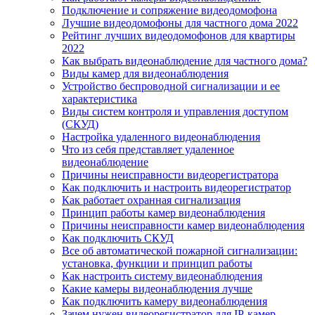
Подключение и сопряжение видеодомофона
Лучшие видеодомофоны для частного дома 2022
Рейтинг лучших видеодомофонов для квартиры
2022
Как выбрать видеонаблюдение для частного дома?
Виды камер для видеонаблюдения
Устройство беспроводной сигнализации и ее
характеристика
Виды систем контроля и управления доступом
(СКУД)
Настройка удаленного видеонаблюдения
Что из себя представляет удаленное
видеонаблюдение
Причины неисправности видеорегистратора
Как подключить и настроить видеорегистратор
Как работает охранная сигнализация
Принцип работы камер видеонаблюдения
Причины неисправности камер видеонаблюдения
Как подключить СКУД
Все об автоматической пожарной сигнализации:
установка, функции и принцип работы
Как настроить систему видеонаблюдения
Какие камеры видеонаблюдения лучше
Как подключить камеру видеонаблюдения
Зачем нужен видеорегистратор для IP-камер