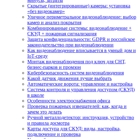
минусы, затраты
Скрытые (интегрированные) камеры: установка
«без видеокамер»
Уличное периметральное видеонаблюдение: выбор
камер и анализ покрытия
Комбинированные системы: видеонаблюдение +
СКУД + пожарная сигнализация
Защита конфиденциальности: GDPR и российское
законодательство при видеонаблюдении
Как видеонаблюдение вписывается в умный дом и
IoT‑среду
Монтаж видеонаблюдения под ключ для СНТ,
бизнес‑парков и промзон
Кибербезопасность систем видеонаблюдения
Какой датчик движения лучше выбрать
Автоматические ворота: управление и настройка
Система контроля и управления доступом (СКУД)
в школе
Особенности электроснабжения офиса
Проверка пожарных извещателей: как, когда и
зачем это делать
Ручной металлодетектор: инструкция, устройство
и правила досмотра
Карты доступа для СКУД: виды, настройка,
подключение и проверка