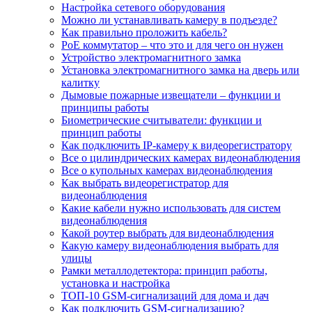
Настройка сетевого оборудования
Можно ли устанавливать камеру в подъезде?
Как правильно проложить кабель?
PoE коммутатор – что это и для чего он нужен
Устройство электромагнитного замка
Установка электромагнитного замка на дверь или
калитку
Дымовые пожарные извещатели – функции и
принципы работы
Биометрические считыватели: функции и
принцип работы
Как подключить IP-камеру к видеорегистратору
Все о цилиндрических камерах видеонаблюдения
Все о купольных камерах видеонаблюдения
Как выбрать видеорегистратор для
видеонаблюдения
Какие кабели нужно использовать для систем
видеонаблюдения
Какой роутер выбрать для видеонаблюдения
Какую камеру видеонаблюдения выбрать для
улицы
Рамки металлодетектора: принцип работы,
установка и настройка
ТОП-10 GSM-сигнализаций для дома и дач
Как подключить GSM-сигнализацию?