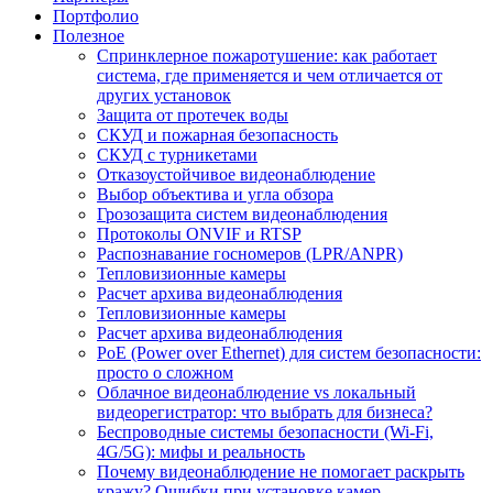
Портфолио
Полезное
Спринклерное пожаротушение: как работает
система, где применяется и чем отличается от
других установок
Защита от протечек воды
СКУД и пожарная безопасность
СКУД с турникетами
Отказоустойчивое видеонаблюдение
Выбор объектива и угла обзора
Грозозащита систем видеонаблюдения
Протоколы ONVIF и RTSP
Распознавание госномеров (LPR/ANPR)
Тепловизионные камеры
Расчет архива видеонаблюдения
Тепловизионные камеры
Расчет архива видеонаблюдения
PoE (Power over Ethernet) для систем безопасности:
просто о сложном
Облачное видеонаблюдение vs локальный
видеорегистратор: что выбрать для бизнеса?
Беспроводные системы безопасности (Wi-Fi,
4G/5G): мифы и реальность
Почему видеонаблюдение не помогает раскрыть
кражу? Ошибки при установке камер