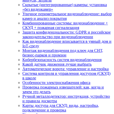
минусы, затраты
Скрытые (интегрированные) камеры: установка
«без видеокамер»
Уличное периметральное видеонаблюдение: выбор
камер и анализ покрытия
Комбинированные системы: видеонаблюдение +
СКУД + пожарная сигнализация
Защита конфиденциальности: GDPR и российское
законодательство при видеонаблюдении
Как видеонаблюдение вписывается в умный дом и
IoT‑среду
Монтаж видеонаблюдения под ключ для СНТ,
бизнес‑парков и промзон
Кибербезопасность систем видеонаблюдения
Какой датчик движения лучше выбрать
Автоматические ворота: управление и настройка
Система контроля и управления доступом (СКУД)
в школе
Особенности электроснабжения офиса
Проверка пожарных извещателей: как, когда и
зачем это делать
Ручной металлодетектор: инструкция, устройство
и правила досмотра
Карты доступа для СКУД: виды, настройка,
подключение и проверка