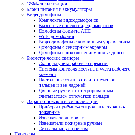
GSM-сигнализация
Блоки питания и аккумуляторы
Видеодомофоны
Комплекты видеодомофонов
Вызывные панели видеодомофонов
Домофоны формата AHD
Wi-Fi домофония
Видеодомофоны с кнопочным управлением
Домофоны с сенсорным экраном
Домофоны с подключением подъездного
Биометрические сканеры
Сканеры учета рабочего времени
Системы контроля доступа и учета рабочего
времени
Настольные считыватели отпечатков
пальцев и вен ладоней
Дверные ручки с интегрированным
считывателем отпечатков пальцев
Охранно-пожарные сигнализации
Приборы приёмно-контрольные охранно-
пожарные
Извещатели дымовые
Извещатели пожарные ручные
Сигнальные устройства
Партнеры