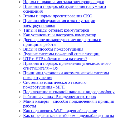
Нормы и правила монтажа электропроводки
Правила и порядок обслуживания наружного
освещения
Этапы и нормы проектирования СКС
Правила обслуживания и эксплуатации
электроустановок
Типы и виды сетевых коммутаторов
Как установить и настроить коммутатор
Дренчерное пожаротушение: виды, типы и
принципы работы
Виды и способы пожаротушения
Лучшие системы пожарной сигнализации
UTP и FTP кабели: в чем различия?
Правила и порядок применения углекислотного
огнетушителя – ОУ
Принципы установки автоматической системы
пожаротушения
Система автоматического газового
пожаротушения - МГП
Подключение вызывной панели к видеодомофону
Рейтинг лучших IP-видеорегистраторов
Мини-камеры – способы подключения и принцип
работы
Как подключить Wi-Fi видеонаблюдение
Как определиться с выбором видеонаблюдения на