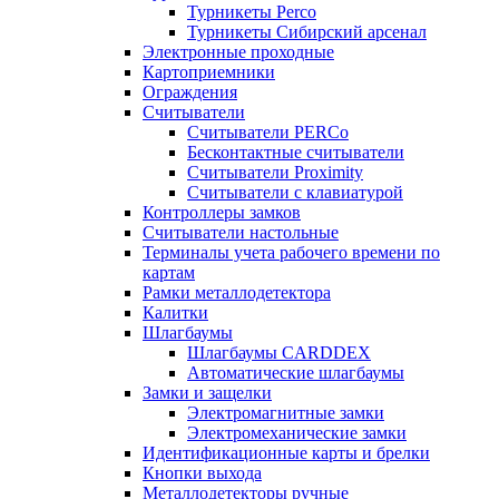
Турникеты Perco
Турникеты Сибирский арсенал
Электронные проходные
Картоприемники
Ограждения
Считыватели
Считыватели PERCo
Бесконтактные считыватели
Считыватели Proximity
Считыватели с клавиатурой
Контроллеры замков
Считыватели настольные
Терминалы учета рабочего времени по
картам
Рамки металлодетектора
Калитки
Шлагбаумы
Шлагбаумы CARDDEX
Автоматические шлагбаумы
Замки и защелки
Электромагнитные замки
Электромеханические замки
Идентификационные карты и брелки
Кнопки выхода
Металлодетекторы ручные