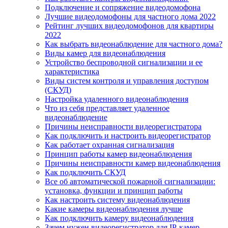
Подключение и сопряжение видеодомофона
Лучшие видеодомофоны для частного дома 2022
Рейтинг лучших видеодомофонов для квартиры
2022
Как выбрать видеонаблюдение для частного дома?
Виды камер для видеонаблюдения
Устройство беспроводной сигнализации и ее
характеристика
Виды систем контроля и управления доступом
(СКУД)
Настройка удаленного видеонаблюдения
Что из себя представляет удаленное
видеонаблюдение
Причины неисправности видеорегистратора
Как подключить и настроить видеорегистратор
Как работает охранная сигнализация
Принцип работы камер видеонаблюдения
Причины неисправности камер видеонаблюдения
Как подключить СКУД
Все об автоматической пожарной сигнализации:
установка, функции и принцип работы
Как настроить систему видеонаблюдения
Какие камеры видеонаблюдения лучше
Как подключить камеру видеонаблюдения
Зачем нужен видеорегистратор для IP-камер