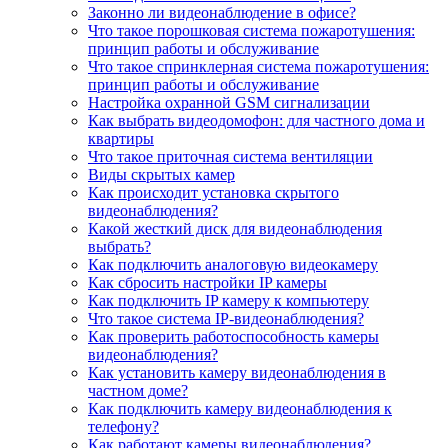
Законно ли видеонаблюдение в офисе?
Что такое порошковая система пожаротушения:
принцип работы и обслуживание
Что такое спринклерная система пожаротушения:
принцип работы и обслуживание
Настройка охранной GSM сигнализации
Как выбрать видеодомофон: для частного дома и
квартиры
Что такое приточная система вентиляции
Виды скрытых камер
Как происходит установка скрытого
видеонаблюдения?
Какой жесткий диск для видеонаблюдения
выбрать?
Как подключить аналоговую видеокамеру
Как сбросить настройки IP камеры
Как подключить IP камеру к компьютеру
Что такое система IP-видеонаблюдения?
Как проверить работоспособность камеры
видеонаблюдения?
Как установить камеру видеонаблюдения в
частном доме?
Как подключить камеру видеонаблюдения к
телефону?
Как работают камеры видеонаблюдения?