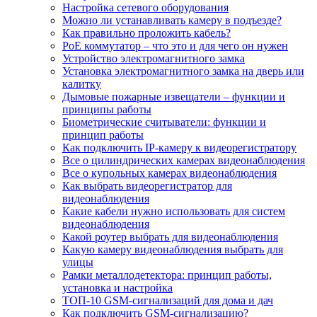
Настройка сетевого оборудования
Можно ли устанавливать камеру в подъезде?
Как правильно проложить кабель?
PoE коммутатор – что это и для чего он нужен
Устройство электромагнитного замка
Установка электромагнитного замка на дверь или
калитку
Дымовые пожарные извещатели – функции и
принципы работы
Биометрические считыватели: функции и
принцип работы
Как подключить IP-камеру к видеорегистратору
Все о цилиндрических камерах видеонаблюдения
Все о купольных камерах видеонаблюдения
Как выбрать видеорегистратор для
видеонаблюдения
Какие кабели нужно использовать для систем
видеонаблюдения
Какой роутер выбрать для видеонаблюдения
Какую камеру видеонаблюдения выбрать для
улицы
Рамки металлодетектора: принцип работы,
установка и настройка
ТОП-10 GSM-сигнализаций для дома и дач
Как подключить GSM-сигнализацию?