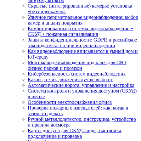
минусы, затраты
Скрытые (интегрированные) камеры: установка
«без видеокамер»
Уличное периметральное видеонаблюдение: выбор
камер и анализ покрытия
Комбинированные системы: видеонаблюдение +
СКУД + пожарная сигнализация
Защита конфиденциальности: GDPR и российское
законодательство при видеонаблюдении
Как видеонаблюдение вписывается в умный дом и
IoT‑среду
Монтаж видеонаблюдения под ключ для СНТ,
бизнес‑парков и промзон
Кибербезопасность систем видеонаблюдения
Какой датчик движения лучше выбрать
Автоматические ворота: управление и настройка
Система контроля и управления доступом (СКУД)
в школе
Особенности электроснабжения офиса
Проверка пожарных извещателей: как, когда и
зачем это делать
Ручной металлодетектор: инструкция, устройство
и правила досмотра
Карты доступа для СКУД: виды, настройка,
подключение и проверка