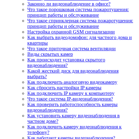
Законно ли видеонаблюдение в офисе?
Что такое порошковая система пожаротушения:
принцип работы и обслуживание
Что такое спринклерная система пожаротушения:
принцип работы и обслуживание
Настройка охранной GSM сигнализации
Как выбрать видеодомофон: для частного дома и
квартиры
Что такое приточная система вентиляции
Виды скрытых камер
Как происходит установка скрытого
видеонаблюдения?
Какой жесткий диск для видеонаблюдения
выбрать?
Как подключить аналоговую видеокамеру
Как сбросить настройки IP камеры
Как подключить IP камеру к компьютеру
Что такое система IP-видеонаблюдения?
Как проверить работоспособность камеры
видеонаблюдения?
Как установить камеру видеонаблюдения в
частном доме?
Как подключить камеру видеонаблюдения к
телефону?
Как работают камеры видеонаблюдения?