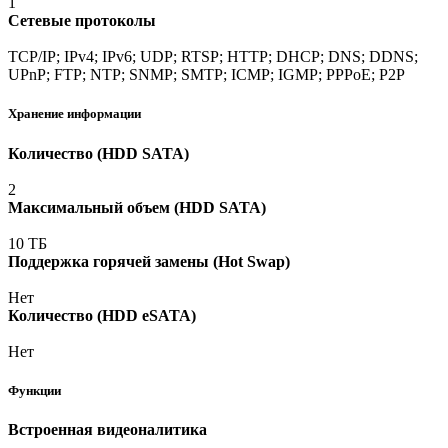
1
Сетевые протоколы
TCP/IP; IPv4; IPv6; UDP; RTSP; HTTP; DHCP; DNS; DDNS;
UPnP; FTP; NTP; SNMP; SMTP; ICMP; IGMP; PPPoE; P2P
Хранение информации
Количество
(HDD
SATA)
2
Максимальный объем
(HDD
SATA)
10 ТБ
Поддержка горячей замены
(Hot
Swap)
Нет
Количество
(HDD
eSATA)
Нет
Функции
Встроенная видеоналитика