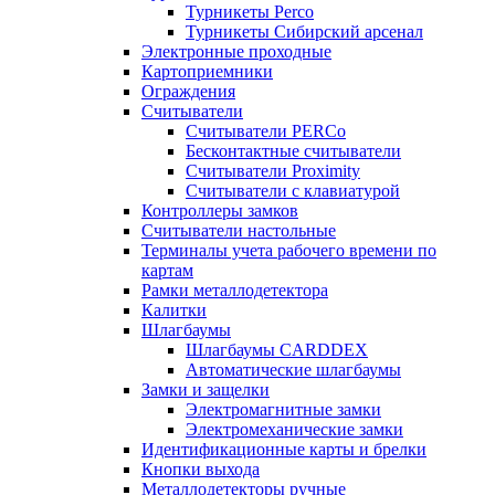
Турникеты Perco
Турникеты Сибирский арсенал
Электронные проходные
Картоприемники
Ограждения
Считыватели
Считыватели PERCo
Бесконтактные считыватели
Считыватели Proximity
Считыватели с клавиатурой
Контроллеры замков
Считыватели настольные
Терминалы учета рабочего времени по
картам
Рамки металлодетектора
Калитки
Шлагбаумы
Шлагбаумы CARDDEX
Автоматические шлагбаумы
Замки и защелки
Электромагнитные замки
Электромеханические замки
Идентификационные карты и брелки
Кнопки выхода
Металлодетекторы ручные