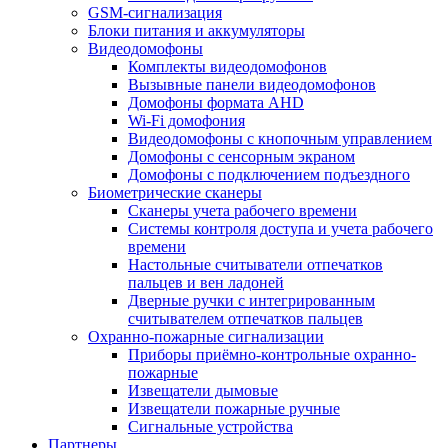
GSM-сигнализация
Блоки питания и аккумуляторы
Видеодомофоны
Комплекты видеодомофонов
Вызывные панели видеодомофонов
Домофоны формата AHD
Wi-Fi домофония
Видеодомофоны с кнопочным управлением
Домофоны с сенсорным экраном
Домофоны с подключением подъездного
Биометрические сканеры
Сканеры учета рабочего времени
Системы контроля доступа и учета рабочего
времени
Настольные считыватели отпечатков
пальцев и вен ладоней
Дверные ручки с интегрированным
считывателем отпечатков пальцев
Охранно-пожарные сигнализации
Приборы приёмно-контрольные охранно-
пожарные
Извещатели дымовые
Извещатели пожарные ручные
Сигнальные устройства
Партнеры