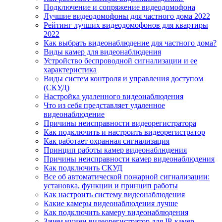
Подключение и сопряжение видеодомофона
Лучшие видеодомофоны для частного дома 2022
Рейтинг лучших видеодомофонов для квартиры
2022
Как выбрать видеонаблюдение для частного дома?
Виды камер для видеонаблюдения
Устройство беспроводной сигнализации и ее
характеристика
Виды систем контроля и управления доступом
(СКУД)
Настройка удаленного видеонаблюдения
Что из себя представляет удаленное
видеонаблюдение
Причины неисправности видеорегистратора
Как подключить и настроить видеорегистратор
Как работает охранная сигнализация
Принцип работы камер видеонаблюдения
Причины неисправности камер видеонаблюдения
Как подключить СКУД
Все об автоматической пожарной сигнализации:
установка, функции и принцип работы
Как настроить систему видеонаблюдения
Какие камеры видеонаблюдения лучше
Как подключить камеру видеонаблюдения
Зачем нужен видеорегистратор для IP-камер