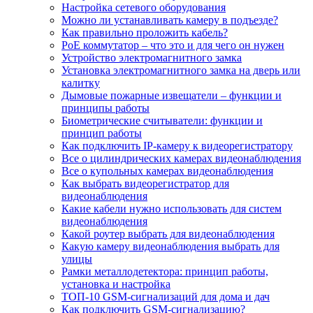
Настройка сетевого оборудования
Можно ли устанавливать камеру в подъезде?
Как правильно проложить кабель?
PoE коммутатор – что это и для чего он нужен
Устройство электромагнитного замка
Установка электромагнитного замка на дверь или
калитку
Дымовые пожарные извещатели – функции и
принципы работы
Биометрические считыватели: функции и
принцип работы
Как подключить IP-камеру к видеорегистратору
Все о цилиндрических камерах видеонаблюдения
Все о купольных камерах видеонаблюдения
Как выбрать видеорегистратор для
видеонаблюдения
Какие кабели нужно использовать для систем
видеонаблюдения
Какой роутер выбрать для видеонаблюдения
Какую камеру видеонаблюдения выбрать для
улицы
Рамки металлодетектора: принцип работы,
установка и настройка
ТОП-10 GSM-сигнализаций для дома и дач
Как подключить GSM-сигнализацию?