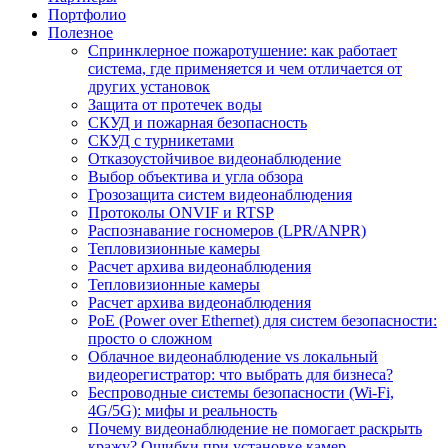
Портфолио
Полезное
Спринклерное пожаротушение: как работает
система, где применяется и чем отличается от
других установок
Защита от протечек воды
СКУД и пожарная безопасность
СКУД с турникетами
Отказоустойчивое видеонаблюдение
Выбор объектива и угла обзора
Грозозащита систем видеонаблюдения
Протоколы ONVIF и RTSP
Распознавание госномеров (LPR/ANPR)
Тепловизионные камеры
Расчет архива видеонаблюдения
Тепловизионные камеры
Расчет архива видеонаблюдения
PoE (Power over Ethernet) для систем безопасности:
просто о сложном
Облачное видеонаблюдение vs локальный
видеорегистратор: что выбрать для бизнеса?
Беспроводные системы безопасности (Wi-Fi,
4G/5G): мифы и реальность
Почему видеонаблюдение не помогает раскрыть
кражу? Ошибки при установке камер