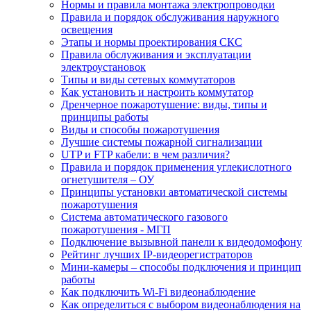
Нормы и правила монтажа электропроводки
Правила и порядок обслуживания наружного
освещения
Этапы и нормы проектирования СКС
Правила обслуживания и эксплуатации
электроустановок
Типы и виды сетевых коммутаторов
Как установить и настроить коммутатор
Дренчерное пожаротушение: виды, типы и
принципы работы
Виды и способы пожаротушения
Лучшие системы пожарной сигнализации
UTP и FTP кабели: в чем различия?
Правила и порядок применения углекислотного
огнетушителя – ОУ
Принципы установки автоматической системы
пожаротушения
Система автоматического газового
пожаротушения - МГП
Подключение вызывной панели к видеодомофону
Рейтинг лучших IP-видеорегистраторов
Мини-камеры – способы подключения и принцип
работы
Как подключить Wi-Fi видеонаблюдение
Как определиться с выбором видеонаблюдения на