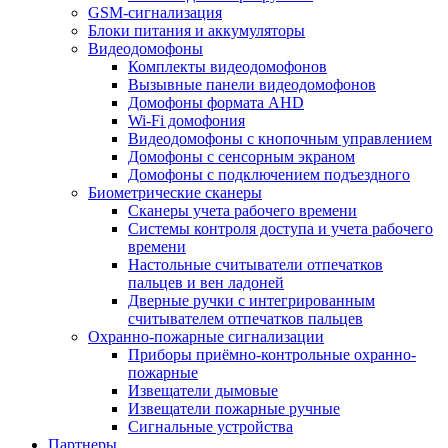
GSM-сигнализация
Блоки питания и аккумуляторы
Видеодомофоны
Комплекты видеодомофонов
Вызывные панели видеодомофонов
Домофоны формата AHD
Wi-Fi домофония
Видеодомофоны с кнопочным управлением
Домофоны с сенсорным экраном
Домофоны с подключением подъездного
Биометрические сканеры
Сканеры учета рабочего времени
Системы контроля доступа и учета рабочего
времени
Настольные считыватели отпечатков
пальцев и вен ладоней
Дверные ручки с интегрированным
считывателем отпечатков пальцев
Охранно-пожарные сигнализации
Приборы приёмно-контрольные охранно-
пожарные
Извещатели дымовые
Извещатели пожарные ручные
Сигнальные устройства
Партнеры