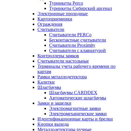
Турникеты Perco
Турникеты Сибирский арсенал
Электронные проходные
Картоприемники
Ограждения
Считыватели
Считыватели PERCo
Бесконтактные считыватели
Считыватели Proximity
Считыватели с клавиатурой
Контроллеры замков
Считыватели настольные
Терминалы учета рабочего времени по
картам
Рамки металлодетектора
Калитки
Шлагбаумы
Шлагбаумы CARDDEX
Автоматические шлагбаумы
Замки и защелки
Электромагнитные замки
Электромеханические замки
Идентификационные карты и брелки
Кнопки выхода
Металлодетекторы ручные