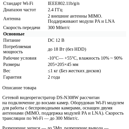
Стандарт Wi-Fi
IEEE802.11b/g/n
Диапазон частот
2.4 ГГц
2 внешние антенны MIMO.
Антенна
Поддерживают модули PA и LNA
Скорость передачи
300 Мбит/с
Основные
Питание
DC 12 В
Потребляемая
до 18 Вт
(без
HDD)
мощность
Рабочие условия
-10°C— +55°C, влажность 10% ~ 90%
Размеры
205×205×45 мм
Вес
≤1 кг
(Без
жестких дисков)
Гарантия
2 года
Описание товара
Сетевой видеорегистратор DS-N308W рассчитан
на подключение до восьми камер. Оборудован Wi-Fi модулем
для работы с беспроводными камерами, оснащен двумя
антеннами
(MIMO
, поддержка модулей PA и LNA). Скорость
трансляции по Wi-Fi — до 300 Мбит/с.
Разрешение записи — до 5Мп, разрешение вывода —