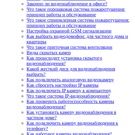
Законно ли видеонаблюдение в офисе?
Что такое порошковая система пожаротушения:
принцип работы и обслуживание
Что такое спринклерная система пожаротушения:
принцип работы и обслуживание
Настройка охранной GSM сигнализации
Как выбрать видеодомофон: для частного дома и
квартиры
Что такое приточная система вентиляции
Виды скрытых камер
Как происходит установка скрытого
видеонаблюдения?
Какой жесткий диск для видеонаблюдения
выбрать?
Как подключить аналоговую видеокамеру
Как сбросить настройки IP камеры
Как подключить IP камеру к компьютеру
Что такое система IP-видеонаблюдения?
Как проверить работоспособность камеры
видеонаблюдения?
Как установить камеру видеонаблюдения в
частном доме?
Как подключить камеру видеонаблюдения к
телефону?
Как работают камеры видеонаблюдения?