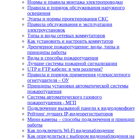
Нормы и правила монтажа электропроводки
Правила и порядок обслуживания наружного
освещения
Этапы и нормы проектирования СКС
Правила обслуживания и эксплуатации
электроустановок
Типы и виды сетевых коммутаторов
Как установить и настроить коммутатор
Дренчерное пожаротушение: виды, типы и
принципы работы
Виды и способы пожаротушения
Лучшие системы пожарной сигнализации
UTP и FTP кабели: в чем различия?
Правила и порядок применения углекислотного
огнетушителя – ОУ
Принципы установки автоматической системы
пожаротушения
Система автоматического газового
пожаротушения - МГП
Подключение вызывной панели к видеодомофону
Рейтинг лучших IP-видеорегистраторов
Мини-камеры – способы подключения и принцип
работы
Как подключить Wi-Fi видеонаблюдение
Как определиться с выбором видеонаблюдения на