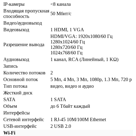
IP-камеры
<8 канала
Входящая пропускная
50 Мбит/с
способность
Видео/аудиовыход
Видеовыход
1 HDMI, 1 VGA
HDMI/VGA: 1920х1080/60 Гц
1280х1024/60 Гц
Разрешение вывода
1280х720/60 Гц
1024х768/60 Гц
Аудиовыход
1 канал, RCA
(Линейный
, 1 KΩ)
Запись
Количество потоков
2
Основной поток
5 Мп, 4 Мп, 3 Мп, 1080p, 1.3 Мп, 720 p
Тип потока
видео, видео и аудио
Жесткий диск
SATA
1 SATA
Объем
до 6 Тбайт каждый
Интерфейсы
Сетевой интерфейс
1 RJ-45 10M/100M Ethernet
USB-интерфейс
2 USB 2.0
Wi-Fi