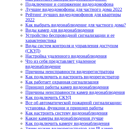
Подключение и сопряжение видеодомофона
Лучшие видеодомофоны для частного дома 2022
Рейтинг лучших видеодомофонов для квартиры
2022
Как выбрать видеонаблюдение для частного дома?
Виды камер для видеонаблюдения
Устройство беспроводной сигнализации и ее
характеристика
Виды систем контроля и управления доступом
(СКУД)
Настройка удаленного видеонаблюдения
Что из себя представляет удаленное
видеонаблюдение
Причины неисправности видеорегистратора
Как подключить и настроить видеорегистратор
Как работает охранная сигнализация
Принцип работы камер видеонаблюдения
Причины неисправности камер видеонаблюдения
Как подключить СКУД
Все об автоматической пожарной сигнализации:
установка, функции и принцип работы
Как настроить систему видеонаблюдения
Какие камеры видеонаблюдения лучше
Как подключить камеру видеонаблюдения
Зачем нужен видеорегистратор для IP-камер