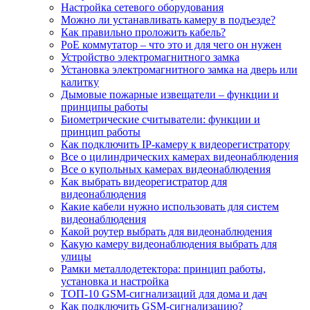
Настройка сетевого оборудования
Можно ли устанавливать камеру в подъезде?
Как правильно проложить кабель?
PoE коммутатор – что это и для чего он нужен
Устройство электромагнитного замка
Установка электромагнитного замка на дверь или
калитку
Дымовые пожарные извещатели – функции и
принципы работы
Биометрические считыватели: функции и
принцип работы
Как подключить IP-камеру к видеорегистратору
Все о цилиндрических камерах видеонаблюдения
Все о купольных камерах видеонаблюдения
Как выбрать видеорегистратор для
видеонаблюдения
Какие кабели нужно использовать для систем
видеонаблюдения
Какой роутер выбрать для видеонаблюдения
Какую камеру видеонаблюдения выбрать для
улицы
Рамки металлодетектора: принцип работы,
установка и настройка
ТОП-10 GSM-сигнализаций для дома и дач
Как подключить GSM-сигнализацию?