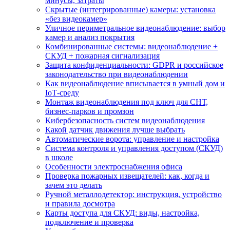
минусы, затраты
Скрытые (интегрированные) камеры: установка
«без видеокамер»
Уличное периметральное видеонаблюдение: выбор
камер и анализ покрытия
Комбинированные системы: видеонаблюдение +
СКУД + пожарная сигнализация
Защита конфиденциальности: GDPR и российское
законодательство при видеонаблюдении
Как видеонаблюдение вписывается в умный дом и
IoT‑среду
Монтаж видеонаблюдения под ключ для СНТ,
бизнес‑парков и промзон
Кибербезопасность систем видеонаблюдения
Какой датчик движения лучше выбрать
Автоматические ворота: управление и настройка
Система контроля и управления доступом (СКУД)
в школе
Особенности электроснабжения офиса
Проверка пожарных извещателей: как, когда и
зачем это делать
Ручной металлодетектор: инструкция, устройство
и правила досмотра
Карты доступа для СКУД: виды, настройка,
подключение и проверка