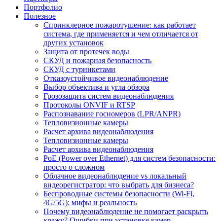
Портфолио
Полезное
Спринклерное пожаротушение: как работает
система, где применяется и чем отличается от
других установок
Защита от протечек воды
СКУД и пожарная безопасность
СКУД с турникетами
Отказоустойчивое видеонаблюдение
Выбор объектива и угла обзора
Грозозащита систем видеонаблюдения
Протоколы ONVIF и RTSP
Распознавание госномеров (LPR/ANPR)
Тепловизионные камеры
Расчет архива видеонаблюдения
Тепловизионные камеры
Расчет архива видеонаблюдения
PoE (Power over Ethernet) для систем безопасности:
просто о сложном
Облачное видеонаблюдение vs локальный
видеорегистратор: что выбрать для бизнеса?
Беспроводные системы безопасности (Wi-Fi,
4G/5G): мифы и реальность
Почему видеонаблюдение не помогает раскрыть
кражу? Ошибки при установке камер