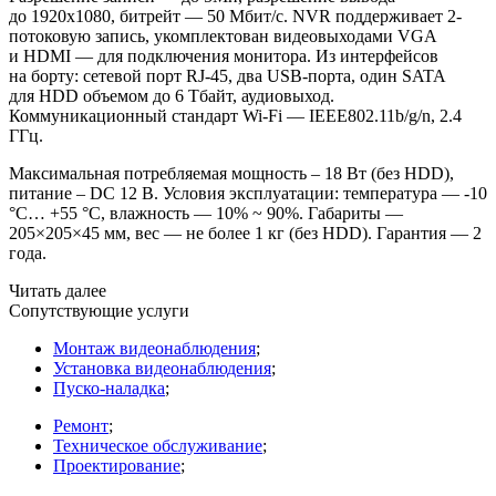
до 1920х1080, битрейт — 50 Мбит/с. NVR поддерживает 2-
потоковую запись, укомплектован видеовыходами VGA
и HDMI — для подключения монитора. Из интерфейсов
на борту: сетевой порт RJ-45, два USB-порта, один SATA
для HDD объемом до 6 Тбайт, аудиовыход.
Коммуникационный стандарт Wi-Fi — IEEE802.11b/g/n, 2.4
ГГц.
Максимальная потребляемая мощность – 18 Вт
(без
HDD),
питание – DC 12 В. Условия эксплуатации: температура — -10
°C… +55 °C, влажность — 10% ~ 90%. Габариты —
205×205×45 мм, вес — не более 1 кг
(без
HDD). Гарантия — 2
года.
Читать далее
Сопутствующие услуги
Монтаж видеонаблюдения
;
Установка видеонаблюдения
;
Пуско-наладка
;
Ремонт
;
Техническое обслуживание
;
Проектирование
;