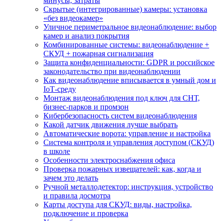
минусы, затраты
Скрытые (интегрированные) камеры: установка
«без видеокамер»
Уличное периметральное видеонаблюдение: выбор
камер и анализ покрытия
Комбинированные системы: видеонаблюдение +
СКУД + пожарная сигнализация
Защита конфиденциальности: GDPR и российское
законодательство при видеонаблюдении
Как видеонаблюдение вписывается в умный дом и
IoT‑среду
Монтаж видеонаблюдения под ключ для СНТ,
бизнес‑парков и промзон
Кибербезопасность систем видеонаблюдения
Какой датчик движения лучше выбрать
Автоматические ворота: управление и настройка
Система контроля и управления доступом (СКУД)
в школе
Особенности электроснабжения офиса
Проверка пожарных извещателей: как, когда и
зачем это делать
Ручной металлодетектор: инструкция, устройство
и правила досмотра
Карты доступа для СКУД: виды, настройка,
подключение и проверка