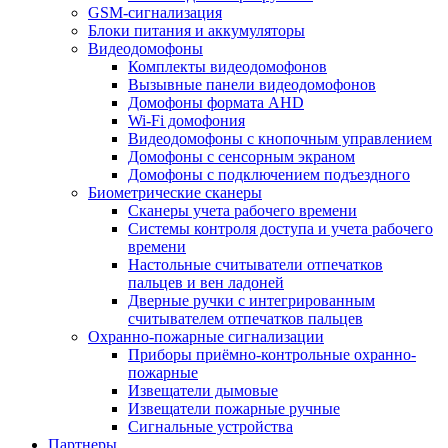
GSM-сигнализация
Блоки питания и аккумуляторы
Видеодомофоны
Комплекты видеодомофонов
Вызывные панели видеодомофонов
Домофоны формата AHD
Wi-Fi домофония
Видеодомофоны с кнопочным управлением
Домофоны с сенсорным экраном
Домофоны с подключением подъездного
Биометрические сканеры
Сканеры учета рабочего времени
Системы контроля доступа и учета рабочего
времени
Настольные считыватели отпечатков
пальцев и вен ладоней
Дверные ручки с интегрированным
считывателем отпечатков пальцев
Охранно-пожарные сигнализации
Приборы приёмно-контрольные охранно-
пожарные
Извещатели дымовые
Извещатели пожарные ручные
Сигнальные устройства
Партнеры