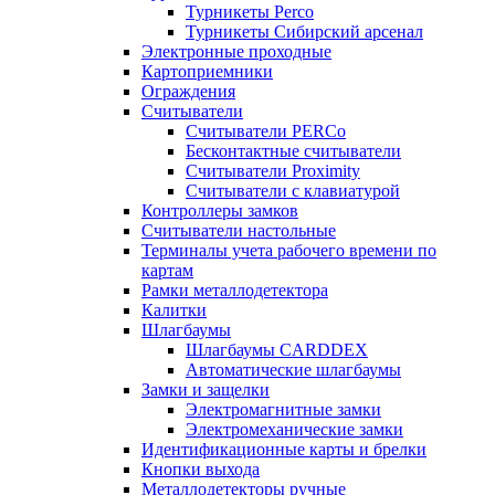
Турникеты Perco
Турникеты Сибирский арсенал
Электронные проходные
Картоприемники
Ограждения
Считыватели
Считыватели PERCo
Бесконтактные считыватели
Считыватели Proximity
Считыватели с клавиатурой
Контроллеры замков
Считыватели настольные
Терминалы учета рабочего времени по
картам
Рамки металлодетектора
Калитки
Шлагбаумы
Шлагбаумы CARDDEX
Автоматические шлагбаумы
Замки и защелки
Электромагнитные замки
Электромеханические замки
Идентификационные карты и брелки
Кнопки выхода
Металлодетекторы ручные