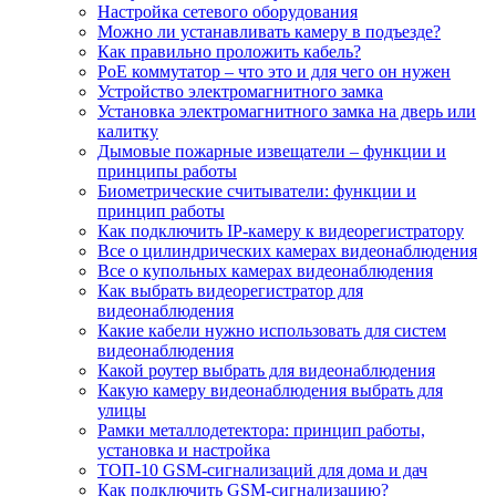
Настройка сетевого оборудования
Можно ли устанавливать камеру в подъезде?
Как правильно проложить кабель?
PoE коммутатор – что это и для чего он нужен
Устройство электромагнитного замка
Установка электромагнитного замка на дверь или
калитку
Дымовые пожарные извещатели – функции и
принципы работы
Биометрические считыватели: функции и
принцип работы
Как подключить IP-камеру к видеорегистратору
Все о цилиндрических камерах видеонаблюдения
Все о купольных камерах видеонаблюдения
Как выбрать видеорегистратор для
видеонаблюдения
Какие кабели нужно использовать для систем
видеонаблюдения
Какой роутер выбрать для видеонаблюдения
Какую камеру видеонаблюдения выбрать для
улицы
Рамки металлодетектора: принцип работы,
установка и настройка
ТОП-10 GSM-сигнализаций для дома и дач
Как подключить GSM-сигнализацию?