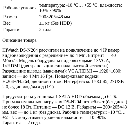
температура: -10 °C… +55 °C, влажность:
Рабочие условия
10% ~ 90%
Размер
200×205×48 мм
Вес
≤1 кг
(Без
HDD)
Гарантия
2 года
Описание товара
HiWatch DS-N204 рассчитан на подключение до 4 IP камер
видеонаблюдения с разрешением до 4 Мп. Битрейт — 40
Мбит/с. Модель оборудована видеовыходами 1×VGA,
1×HDMI
(для
трансляции сигнала высокой четкости).
Разрешение вывода
(максимум
): VGA/HDMI — 1920×1080;
записи — до 4 Мп 16 Fps. Поддерживает кодеки
H.264+/H.264, двойной поток. Интерфейсы: 1×RJ-45, 2×USB
2.0, аудиовход/выход
(1
/1).
Предусмотрена установка 1 SATA HDD объемом до 6 ТБ.
При максимальных нагрузках DS-N204 потребляет
(без
диска)
не более 18 Вт. Питание — DC 12 В. Габариты — 200×205×48
мм, вес — до 1 кг
(без
диска). Рабочие температуры: –10 °C…
+55 °C, допустимый уровень влажности — 10–90%.
Гарантия — 2 года.