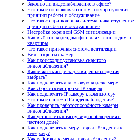
Законно ли видеонаблюдение в офисе?
Что такое порошковая система пожаротушения:
принцип работы и обслуживание
Что такое спринклерная система пожаротушения:
принцип работы и обслуживание
Настройка охранной GSM сигнализации
Как выбрать видеодомофон: для частного дома и
квартиры
Что такое приточная система вентиляции
Виды скрытых камер
Как происходит установка скрытого
видеонаблюдения?
Какой жесткий диск для видеонаблюдения
выбрать?
Как подключить аналоговую видеокамеру
Как сбросить настройки IP камеры
Как подключить IP камеру к компьютеру
Что такое система IP-видеонаблюдения?
Как проверить работоспособность камеры
видеонаблюдения?
Как установить камеру видеонаблюдения в
частном доме?
Как подключить камеру видеонаблюдения к
телефону?
Как работают камеры видеонаблюдения?