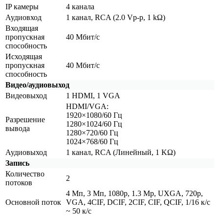
IP камеры
4 канала
Аудиовход
1 канал, RCA
(2
.0 Vp-p, 1 kΩ)
Входящая
пропускная
40 Мбит/с
способность
Исходящая
пропускная
40 Мбит/с
способность
Видео/аудиовыход
Видеовыход
1 HDMI, 1 VGA
HDMI/VGA:
1920×1080/60 Гц
Разрешение
1280×1024/60 Гц
вывода
1280×720/60 Гц
1024×768/60 Гц
Аудиовыход
1 канал, RCA
(Линейный
, 1 KΩ)
Запись
Количество
2
потоков
4 Мп, 3 Мп, 1080p, 1.3 Mp, UXGA, 720p,
Основной поток
VGA, 4CIF, DCIF, 2CIF, CIF, QCIF, 1/16 к/с
~ 50 к/с