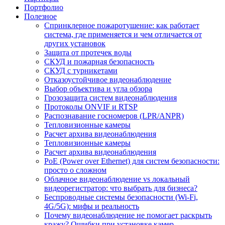
Портфолио
Полезное
Спринклерное пожаротушение: как работает
система, где применяется и чем отличается от
других установок
Защита от протечек воды
СКУД и пожарная безопасность
СКУД с турникетами
Отказоустойчивое видеонаблюдение
Выбор объектива и угла обзора
Грозозащита систем видеонаблюдения
Протоколы ONVIF и RTSP
Распознавание госномеров (LPR/ANPR)
Тепловизионные камеры
Расчет архива видеонаблюдения
Тепловизионные камеры
Расчет архива видеонаблюдения
PoE (Power over Ethernet) для систем безопасности:
просто о сложном
Облачное видеонаблюдение vs локальный
видеорегистратор: что выбрать для бизнеса?
Беспроводные системы безопасности (Wi-Fi,
4G/5G): мифы и реальность
Почему видеонаблюдение не помогает раскрыть
кражу? Ошибки при установке камер