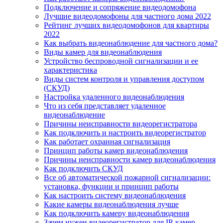
Подключение и сопряжение видеодомофона
Лучшие видеодомофоны для частного дома 2022
Рейтинг лучших видеодомофонов для квартиры
2022
Как выбрать видеонаблюдение для частного дома?
Виды камер для видеонаблюдения
Устройство беспроводной сигнализации и ее
характеристика
Виды систем контроля и управления доступом
(СКУД)
Настройка удаленного видеонаблюдения
Что из себя представляет удаленное
видеонаблюдение
Причины неисправности видеорегистратора
Как подключить и настроить видеорегистратор
Как работает охранная сигнализация
Принцип работы камер видеонаблюдения
Причины неисправности камер видеонаблюдения
Как подключить СКУД
Все об автоматической пожарной сигнализации:
установка, функции и принцип работы
Как настроить систему видеонаблюдения
Какие камеры видеонаблюдения лучше
Как подключить камеру видеонаблюдения
Зачем нужен видеорегистратор для IP-камер