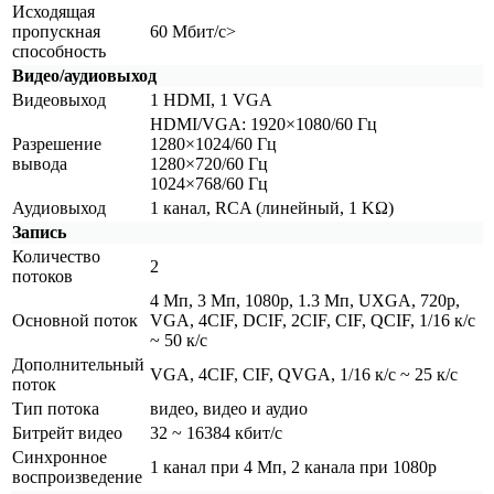
Исходящая
пропускная
60 Мбит/с>
способность
Видео/аудиовыход
Видеовыход
1 HDMI, 1 VGA
HDMI/VGA: 1920×1080/60 Гц
Разрешение
1280×1024/60 Гц
вывода
1280×720/60 Гц
1024×768/60 Гц
Аудиовыход
1 канал, RCA
(линейный
, 1 KΩ)
Запись
Количество
2
потоков
4 Мп, 3 Мп, 1080p, 1.3 Мп, UXGA, 720p,
Основной поток
VGA, 4CIF, DCIF, 2CIF, CIF, QCIF, 1/16 к/с
~ 50 к/с
Дополнительный
VGA, 4CIF, CIF, QVGA, 1/16 к/с ~ 25 к/с
поток
Тип потока
видео, видео и аудио
Битрейт видео
32 ~ 16384 кбит/с
Синхронное
1 канал при 4 Mп, 2 канала при 1080p
воспроизведение