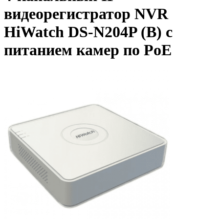
видеорегистратор NVR
HiWatch DS-N204P (B) с
питанием камер по PoE