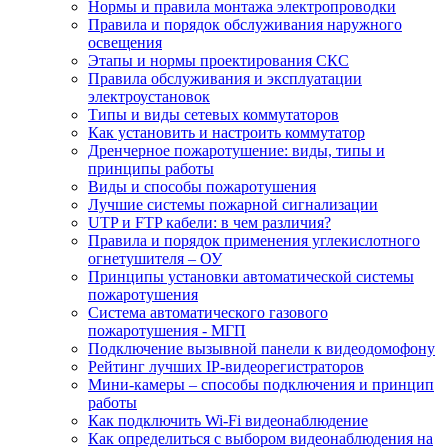
Нормы и правила монтажа электропроводки
Правила и порядок обслуживания наружного
освещения
Этапы и нормы проектирования СКС
Правила обслуживания и эксплуатации
электроустановок
Типы и виды сетевых коммутаторов
Как установить и настроить коммутатор
Дренчерное пожаротушение: виды, типы и
принципы работы
Виды и способы пожаротушения
Лучшие системы пожарной сигнализации
UTP и FTP кабели: в чем различия?
Правила и порядок применения углекислотного
огнетушителя – ОУ
Принципы установки автоматической системы
пожаротушения
Система автоматического газового
пожаротушения - МГП
Подключение вызывной панели к видеодомофону
Рейтинг лучших IP-видеорегистраторов
Мини-камеры – способы подключения и принцип
работы
Как подключить Wi-Fi видеонаблюдение
Как определиться с выбором видеонаблюдения на