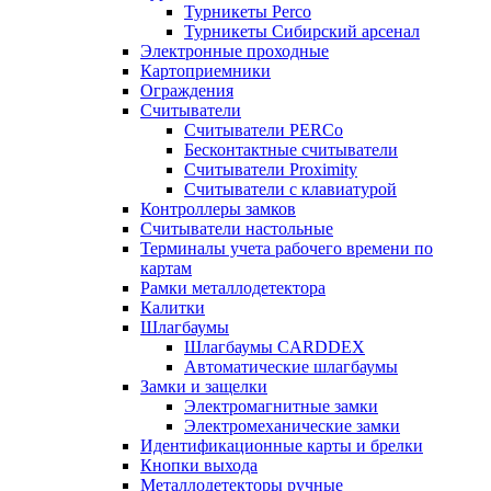
Турникеты Perco
Турникеты Сибирский арсенал
Электронные проходные
Картоприемники
Ограждения
Считыватели
Считыватели PERCo
Бесконтактные считыватели
Считыватели Proximity
Считыватели с клавиатурой
Контроллеры замков
Считыватели настольные
Терминалы учета рабочего времени по
картам
Рамки металлодетектора
Калитки
Шлагбаумы
Шлагбаумы CARDDEX
Автоматические шлагбаумы
Замки и защелки
Электромагнитные замки
Электромеханические замки
Идентификационные карты и брелки
Кнопки выхода
Металлодетекторы ручные