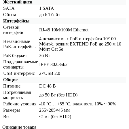
Жесткий диск
SATA
1 SATA
Объем
до 6 Тбайт
Интерфейсы
Сетевой
RJ-45 10M/100M Ethernet
интерфейс
4 независимых PoE интерфейса 10/100
Независимые
Мбит/с, режим EXTEND PoE до 250 м 10
PoE-интерфейсы
Мбит Cat 5e
PoE бюджет
36 Вт
Поддерживаемые
IEEE 802.3af/at
стандарты
USB-интерфейс
2×USB 2.0
Общие
Питание
DC 48 В
Потребляемая
до 50 Вт
(без
HDD)
мощность
Рабочие условия
-10 °C… +55 °C, влажность 10% ~ 90%
Размеры
255×205×45 мм
Вес
≤1 кг
(без
HDD)
Описание товара