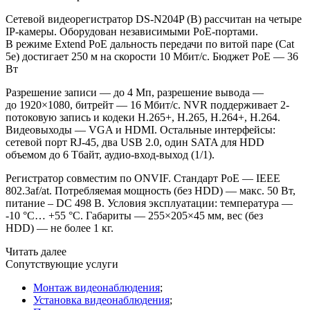
Сетевой видеорегистратор DS-N204P
(B
) рассчитан на четыре
IP-камеры. Оборудован независимыми PoE-портами.
В режиме Extend PoE дальность передачи по витой паре
(Cat
5e) достигает 250 м на скорости 10 Мбит/с. Бюджет РоЕ — 36
Вт
Разрешение записи — до 4 Мп, разрешение вывода —
до 1920×1080, битрейт — 16 Мбит/с. NVR поддерживает 2-
потоковую запись и кодеки H.265+, H.265, H.264+, H.264.
Видеовыходы — VGA и HDMI. Остальные интерфейсы:
сетевой порт RJ-45, два USB 2.0, один SATA для HDD
объемом до 6 Тбайт, аудио-вход-выход
(1
/1).
Регистратор совместим по ONVIF. Стандарт РоЕ — IEEE
802.3af/at. Потребляемая мощность
(без
HDD) — макс. 50 Вт,
питание – DC 498 В. Условия эксплуатации: температура —
-10 °C… +55 °C. Габариты — 255×205×45 мм, вес
(без
HDD) — не более 1 кг.
Читать далее
Сопутствующие услуги
Монтаж видеонаблюдения
;
Установка видеонаблюдения
;