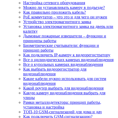
Настройка сетевого оборудования
Можно ли устанавливать камеру в подъезде?
Как правильно проложить кабель?
PoE коммутатор – что это и для чего он нужен
Устройство электромагнитного замка
Установка электромагнитного замка на дверь или
калитку
Дымовые пожарные извещатели – функции и
принципы работы
Биометрические считыватели: функции и
принцип работы
Как подключить IP-камеру к видеорегистратору
Все о цилиндрических камерах видеонаблюдения
Все о купольных камерах видеонаблюдения
Как выбрать видеорегистратор для
видеонаблюдения
Какие кабели нужно использовать для систем
видеонаблюдения
Какой роутер выбрать для видеонаблюдения
Какую камеру видеонаблюдения выбрать для
улицы
Рамки металлодетектора: принцип работы,
установка и настройка
ТОП-10 GSM-сигнализаций для дома и дач
Как подключить GSM-сигнализацию?