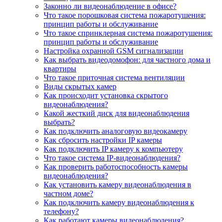
Законно ли видеонаблюдение в офисе?
Что такое порошковая система пожаротушения:
принцип работы и обслуживание
Что такое спринклерная система пожаротушения:
принцип работы и обслуживание
Настройка охранной GSM сигнализации
Как выбрать видеодомофон: для частного дома и
квартиры
Что такое приточная система вентиляции
Виды скрытых камер
Как происходит установка скрытого
видеонаблюдения?
Какой жесткий диск для видеонаблюдения
выбрать?
Как подключить аналоговую видеокамеру
Как сбросить настройки IP камеры
Как подключить IP камеру к компьютеру
Что такое система IP-видеонаблюдения?
Как проверить работоспособность камеры
видеонаблюдения?
Как установить камеру видеонаблюдения в
частном доме?
Как подключить камеру видеонаблюдения к
телефону?
Как работают камеры видеонаблюдения?