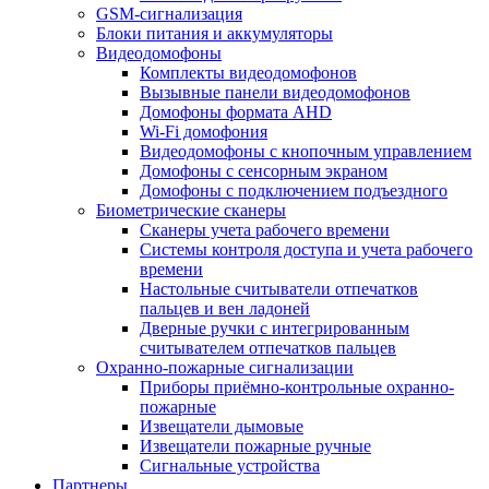
GSM-сигнализация
Блоки питания и аккумуляторы
Видеодомофоны
Комплекты видеодомофонов
Вызывные панели видеодомофонов
Домофоны формата AHD
Wi-Fi домофония
Видеодомофоны с кнопочным управлением
Домофоны с сенсорным экраном
Домофоны с подключением подъездного
Биометрические сканеры
Сканеры учета рабочего времени
Системы контроля доступа и учета рабочего
времени
Настольные считыватели отпечатков
пальцев и вен ладоней
Дверные ручки с интегрированным
считывателем отпечатков пальцев
Охранно-пожарные сигнализации
Приборы приёмно-контрольные охранно-
пожарные
Извещатели дымовые
Извещатели пожарные ручные
Сигнальные устройства
Партнеры