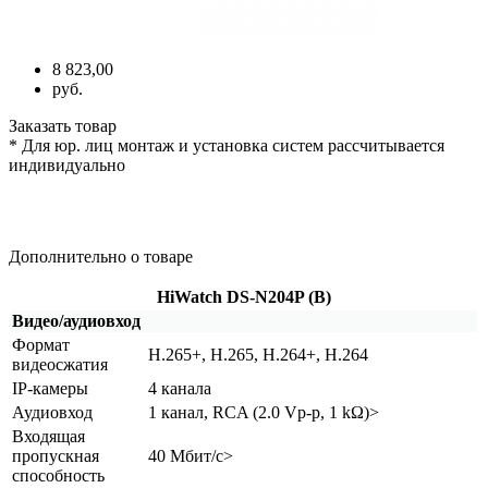
8 823,00
руб.
Заказать товар
* Для юр. лиц монтаж и установка систем рассчитывается
индивидуально
Дополнительно о товаре
HiWatch DS-N204P
(B
)
Видео/аудиовход
Формат
H.265+, H.265, H.264+, H.264
видеосжатия
IP-камеры
4 канала
Аудиовход
1 канал, RCA
(2
.0 Vp-p, 1 kΩ)>
Входящая
пропускная
40 Мбит/с>
способность