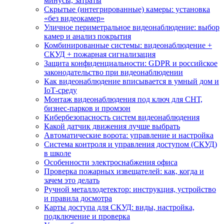
минусы, затраты
Скрытые (интегрированные) камеры: установка
«без видеокамер»
Уличное периметральное видеонаблюдение: выбор
камер и анализ покрытия
Комбинированные системы: видеонаблюдение +
СКУД + пожарная сигнализация
Защита конфиденциальности: GDPR и российское
законодательство при видеонаблюдении
Как видеонаблюдение вписывается в умный дом и
IoT‑среду
Монтаж видеонаблюдения под ключ для СНТ,
бизнес‑парков и промзон
Кибербезопасность систем видеонаблюдения
Какой датчик движения лучше выбрать
Автоматические ворота: управление и настройка
Система контроля и управления доступом (СКУД)
в школе
Особенности электроснабжения офиса
Проверка пожарных извещателей: как, когда и
зачем это делать
Ручной металлодетектор: инструкция, устройство
и правила досмотра
Карты доступа для СКУД: виды, настройка,
подключение и проверка