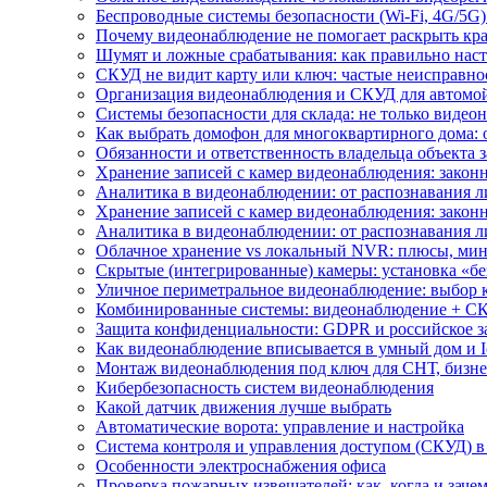
Беспроводные системы безопасности (Wi-Fi, 4G/5G)
Почему видеонаблюдение не помогает раскрыть кр
Шумят и ложные срабатывания: как правильно нас
СКУД не видит карту или ключ: частые неисправно
Организация видеонаблюдения и СКУД для автомой
Системы безопасности для склада: не только видеон
Как выбрать домофон для многоквартирного дома: 
Обязанности и ответственность владельца объекта 
Хранение записей с камер видеонаблюдения: законн
Аналитика в видеонаблюдении: от распознавания л
Хранение записей с камер видеонаблюдения: законн
Аналитика в видеонаблюдении: от распознавания л
Облачное хранение vs локальный NVR: плюсы, мин
Скрытые (интегрированные) камеры: установка «бе
Уличное периметральное видеонаблюдение: выбор 
Комбинированные системы: видеонаблюдение + СК
Защита конфиденциальности: GDPR и российское з
Как видеонаблюдение вписывается в умный дом и I
Монтаж видеонаблюдения под ключ для СНТ, бизне
Кибербезопасность систем видеонаблюдения
Какой датчик движения лучше выбрать
Автоматические ворота: управление и настройка
Система контроля и управления доступом (СКУД) в
Особенности электроснабжения офиса
Проверка пожарных извещателей: как, когда и зачем