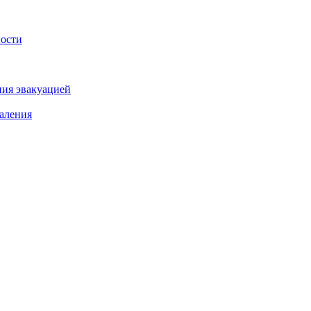
ности
ния эвакуацией
аления