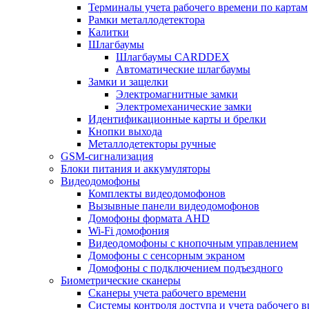
Терминалы учета рабочего времени по картам
Рамки металлодетектора
Калитки
Шлагбаумы
Шлагбаумы CARDDEX
Автоматические шлагбаумы
Замки и защелки
Электромагнитные замки
Электромеханические замки
Идентификационные карты и брелки
Кнопки выхода
Металлодетекторы ручные
GSM-сигнализация
Блоки питания и аккумуляторы
Видеодомофоны
Комплекты видеодомофонов
Вызывные панели видеодомофонов
Домофоны формата AHD
Wi-Fi домофония
Видеодомофоны с кнопочным управлением
Домофоны с сенсорным экраном
Домофоны с подключением подъездного
Биометрические сканеры
Сканеры учета рабочего времени
Системы контроля доступа и учета рабочего 