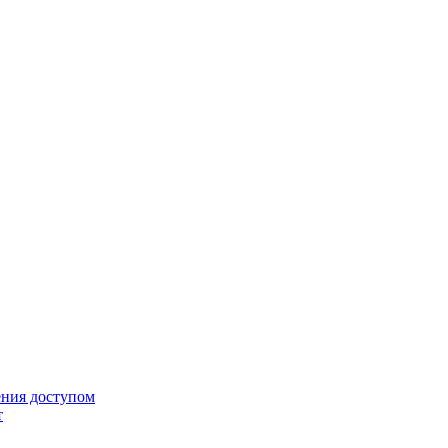
ения доступом
т