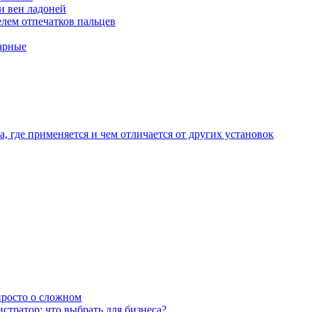
и вен ладоней
лем отпечатков пальцев
арные
, где применяется и чем отличается от других установок
 просто о сложном
тратор: что выбрать для бизнеса?