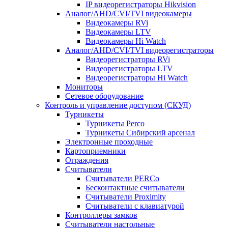
IP видеорегистраторы Hikvision
Аналог/AHD/CVI/TVI видеокамеры
Видеокамеры RVi
Видеокамеры LTV
Видеокамеры Hi Watch
Аналог/AHD/CVI/TVI видеорегистраторы
Видеорегистраторы RVi
Видеорегистраторы LTV
Видеорегистраторы Hi Watch
Мониторы
Сетевое оборудование
Контроль и управление доступом (СКУД)
Турникеты
Турникеты Perco
Турникеты Сибирский арсенал
Электронные проходные
Картоприемники
Ограждения
Считыватели
Считыватели PERCo
Бесконтактные считыватели
Считыватели Proximity
Считыватели с клавиатурой
Контроллеры замков
Считыватели настольные