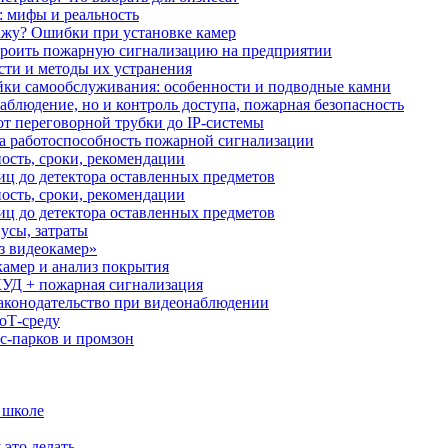
: мифы и реальность
ажу? Ошибки при установке камер
троить пожарную сигнализацию на предприятии
сти и методы их устранения
ки самообслуживания: особенности и подводные камни
аблюдение, но и контроль доступа, пожарная безопасность
от переговорной трубки до IP-системы
за работоспособность пожарной сигнализации
ость, сроки, рекомендации
иц до детектора оставленных предметов
ость, сроки, рекомендации
иц до детектора оставленных предметов
усы, затраты
з видеокамер»
камер и анализ покрытия
УД + пожарная сигнализация
аконодательство при видеонаблюдении
oT‑среду
с‑парков и промзон
 школе
 это делать