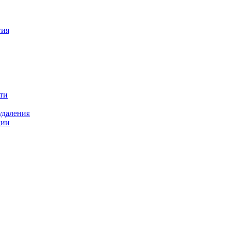
тия
ти
удаления
ции