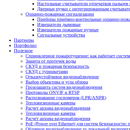
Настольные считыватели отпечатков пальцев 
Дверные ручки с интегрированным считывате
Охранно-пожарные сигнализации
Приборы приёмно-контрольные охранно-пож
Извещатели дымовые
Извещатели пожарные ручные
Сигнальные устройства
Партнеры
Портфолио
Полезное
Спринклерное пожаротушение: как работает система
Защита от протечек воды
СКУД и пожарная безопасность
СКУД с турникетами
Отказоустойчивое видеонаблюдение
Выбор объектива и угла обзора
Грозозащита систем видеонаблюдения
Протоколы ONVIF и RTSP
Распознавание госномеров (LPR/ANPR)
Тепловизионные камеры
Расчет архива видеонаблюдения
Тепловизионные камеры
Расчет архива видеонаблюдения
PoE (Power over Ethernet) для систем безопасности:
Облачное видеонаблюдение vs локальный видеорегис