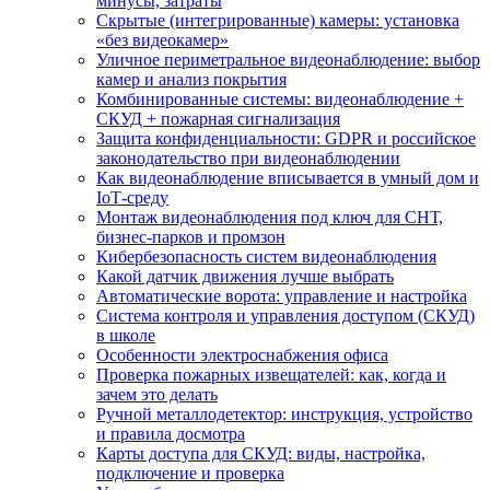
минусы, затраты
Скрытые (интегрированные) камеры: установка
«без видеокамер»
Уличное периметральное видеонаблюдение: выбор
камер и анализ покрытия
Комбинированные системы: видеонаблюдение +
СКУД + пожарная сигнализация
Защита конфиденциальности: GDPR и российское
законодательство при видеонаблюдении
Как видеонаблюдение вписывается в умный дом и
IoT‑среду
Монтаж видеонаблюдения под ключ для СНТ,
бизнес‑парков и промзон
Кибербезопасность систем видеонаблюдения
Какой датчик движения лучше выбрать
Автоматические ворота: управление и настройка
Система контроля и управления доступом (СКУД)
в школе
Особенности электроснабжения офиса
Проверка пожарных извещателей: как, когда и
зачем это делать
Ручной металлодетектор: инструкция, устройство
и правила досмотра
Карты доступа для СКУД: виды, настройка,
подключение и проверка