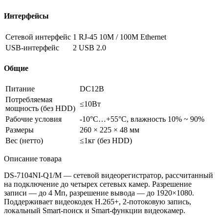
Интерфейсы
Сетевой интерфейс
1 RJ-45 10M / 100M Ethernet
USB-интерфейс
2 USB 2.0
Общие
Питание
DC12В
Потребляемая
≤10Вт
мощность
(без
HDD)
Рабочие условия
-10°C…+55°C, влажность 10% ~ 90%
Размеры
260 × 225 × 48 мм
Вес
(нетто
)
≤1кг
(без
HDD)
Описание товара
DS-7104NI-Q1/M — сетевой видеорегистратор, рассчитанный
на подключение до четырех сетевых камер. Разрешение
записи — до 4 Мп, разрешение вывода — до 1920×1080.
Поддерживает видеокодек H.265+, 2-потоковую запись,
локальный Smart-поиск и Smart-функции видеокамер.