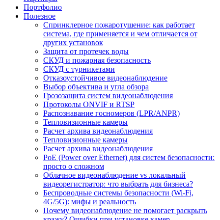
Портфолио
Полезное
Спринклерное пожаротушение: как работает
система, где применяется и чем отличается от
других установок
Защита от протечек воды
СКУД и пожарная безопасность
СКУД с турникетами
Отказоустойчивое видеонаблюдение
Выбор объектива и угла обзора
Грозозащита систем видеонаблюдения
Протоколы ONVIF и RTSP
Распознавание госномеров (LPR/ANPR)
Тепловизионные камеры
Расчет архива видеонаблюдения
Тепловизионные камеры
Расчет архива видеонаблюдения
PoE (Power over Ethernet) для систем безопасности:
просто о сложном
Облачное видеонаблюдение vs локальный
видеорегистратор: что выбрать для бизнеса?
Беспроводные системы безопасности (Wi-Fi,
4G/5G): мифы и реальность
Почему видеонаблюдение не помогает раскрыть
кражу? Ошибки при установке камер