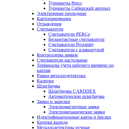
Турникеты Perco
Турникеты Сибирский арсенал
Электронные проходные
Картоприемники
Ограждения
Считыватели
Считыватели PERCo
Бесконтактные считыватели
Считыватели Proximity
Считыватели с клавиатурой
Контроллеры замков
Считыватели настольные
Терминалы учета рабочего времени по
картам
Рамки металлодетектора
Калитки
Шлагбаумы
Шлагбаумы CARDDEX
Автоматические шлагбаумы
Замки и защелки
Электромагнитные замки
Электромеханические замки
Идентификационные карты и брелки
Кнопки выхода
Металлодетекторы ручные