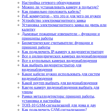
Настройка сетевого оборудования
Можно ли устанавливать камеру в подъезде?
Как правильно проложить кабель?
PoE коммутатор – что это и для чего он нужен
Устройство электромагнитного замка
Установка электромагнитного замка на дверь или
калитку
Дымовые пожарные извещатели – функции и
принципы работы
Биометрические считыватели: функции и
принцип работы
Как подключить IP-камеру к видеорегистратору
Все о цилиндрических камерах видеонаблюдения
Все о купольных камерах видеонаблюдения
Как выбрать видеорегистратор для
видеонаблюдения
Какие кабели нужно использовать для систем
видеонаблюдения
Какой роутер выбрать для видеонаблюдения
Какую камеру видеонаблюдения выбрать для
улицы
Рамки металлодетектора: принцип работы,
установка и настройка
ТОП-10 GSM-сигнализаций для дома и дач
Как подключить GSM-сигнализацию?