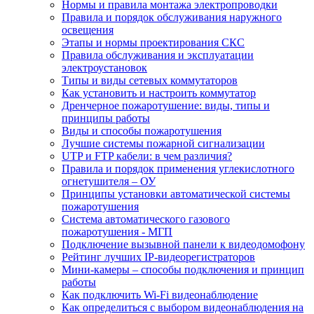
Нормы и правила монтажа электропроводки
Правила и порядок обслуживания наружного
освещения
Этапы и нормы проектирования СКС
Правила обслуживания и эксплуатации
электроустановок
Типы и виды сетевых коммутаторов
Как установить и настроить коммутатор
Дренчерное пожаротушение: виды, типы и
принципы работы
Виды и способы пожаротушения
Лучшие системы пожарной сигнализации
UTP и FTP кабели: в чем различия?
Правила и порядок применения углекислотного
огнетушителя – ОУ
Принципы установки автоматической системы
пожаротушения
Система автоматического газового
пожаротушения - МГП
Подключение вызывной панели к видеодомофону
Рейтинг лучших IP-видеорегистраторов
Мини-камеры – способы подключения и принцип
работы
Как подключить Wi-Fi видеонаблюдение
Как определиться с выбором видеонаблюдения на