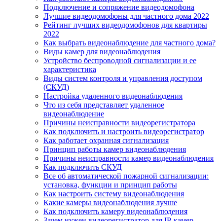
Подключение и сопряжение видеодомофона
Лучшие видеодомофоны для частного дома 2022
Рейтинг лучших видеодомофонов для квартиры
2022
Как выбрать видеонаблюдение для частного дома?
Виды камер для видеонаблюдения
Устройство беспроводной сигнализации и ее
характеристика
Виды систем контроля и управления доступом
(СКУД)
Настройка удаленного видеонаблюдения
Что из себя представляет удаленное
видеонаблюдение
Причины неисправности видеорегистратора
Как подключить и настроить видеорегистратор
Как работает охранная сигнализация
Принцип работы камер видеонаблюдения
Причины неисправности камер видеонаблюдения
Как подключить СКУД
Все об автоматической пожарной сигнализации:
установка, функции и принцип работы
Как настроить систему видеонаблюдения
Какие камеры видеонаблюдения лучше
Как подключить камеру видеонаблюдения
Зачем нужен видеорегистратор для IP-камер