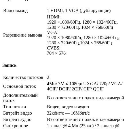
Видеовыход
1 HDMI, 1 VGA
(дублирующие
)
HDMI:
1920 ×1080/60Гц, 1280 × 1024/60Гц,
1280 × 720/60Гц, 1024 × 768/60Гц
VGA:
Разрешение вывода
1920 × 1080/60Гц, 1280 × 1024/60Гц,
1280 × 720/60Гц,1024 × 768/60Гц
CVBS:
704 × 576
Запись
Количество потоков
2
4Мп/ 3Мп/ 1080p/ UXGA/ 720p/ VGA/
Основной поток
4CIF/ DCIF/ 2CIF/ CIF/ QCIF
Дополнительный
В соответствии с подкл. видеокамерой
поток
Тип потока
Видео, видео и аудио
Битрейт видео
32кбит/с — 16Мбит/с
Битрейт аудио
В соответствии с подкл. видеокамерой
Синхронное
1 канал @ 4 Мп
(25
к/с) / 2 канала @