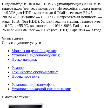
Видеовыходы: 1×HDMI, 1×VGA
(дублирующие
) и 1×CVBS
видеовыход
(для
тест-монитора). Интерфейсы представлены:
1×SATA для HDD емкостью до 6 Тбайт, сетевым RJ-45,
2×USB2.0. Питание — DC 12 В. Потребляемая мощность —
макс. 10 Вт
(без
HDD). Условия эксплуатации: температура —
-10 °C… +55 °C, влажность — 10% ~ 90%. Габариты —
260×225×48 мм, вес — ≤ 1 кг
(без
HDD). Гарантия — 3 года.
Читать далее
Сопутствующие услуги
Монтаж видеонаблюдения
;
Установка видеонаблюдения
;
Пуско-наладка
;
Ремонт
;
Техническое обслуживание
;
Проектирование
;
Установка видеодомофона
;
Установка пожарной сигнализации
;
Смотрите также: