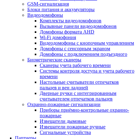
GSM-сигнализация
Блоки питания и аккумуляторы
Видеодомофоны
Комплекты видеодомофонов
Вызывные панели видеодомофонов
Домофоны формата AHD
Wi-Fi домофония
Видеодомофоны с кнопочным управлением
Домофоны с сенсорным экраном
Домофоны с подключением подъездного
Биометрические сканеры
Сканеры учета рабочего времени
Системы контроля доступа и учета рабочего
времени
Настольные считыватели отпечатков
пальцев и вен ладоней
Дверные ручки с интегрированным
считывателем отпечатков пальцев
Охранно-пожарные сигнализации
Приборы приёмно-контрольные охранно-
пожарные
Извещатели дымовые
Извещатели пожарные ручные
Сигнальные устройства
Партнеры