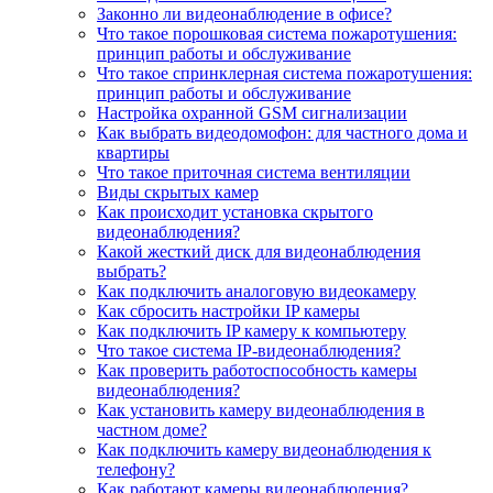
Законно ли видеонаблюдение в офисе?
Что такое порошковая система пожаротушения:
принцип работы и обслуживание
Что такое спринклерная система пожаротушения:
принцип работы и обслуживание
Настройка охранной GSM сигнализации
Как выбрать видеодомофон: для частного дома и
квартиры
Что такое приточная система вентиляции
Виды скрытых камер
Как происходит установка скрытого
видеонаблюдения?
Какой жесткий диск для видеонаблюдения
выбрать?
Как подключить аналоговую видеокамеру
Как сбросить настройки IP камеры
Как подключить IP камеру к компьютеру
Что такое система IP-видеонаблюдения?
Как проверить работоспособность камеры
видеонаблюдения?
Как установить камеру видеонаблюдения в
частном доме?
Как подключить камеру видеонаблюдения к
телефону?
Как работают камеры видеонаблюдения?