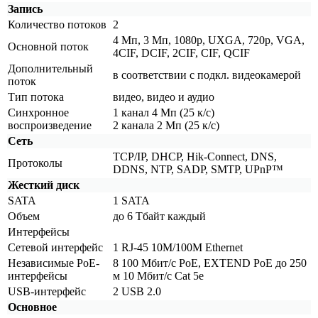
Запись
Количество потоков
2
4 Мп, 3 Мп, 1080p, UXGA, 720p, VGA,
Основной поток
4CIF, DCIF, 2CIF, CIF, QCIF
Дополнительный
в соответствии с подкл. видеокамерой
поток
Тип потока
видео, видео и аудио
Синхронное
1 канал 4 Мп
(25
к/с)
воспроизведение
2 канала 2 Мп
(25
к/с)
Сеть
TCP/IP, DHCP, Hik-Connect, DNS,
Протоколы
DDNS, NTP, SADP, SMTP, UPnP™
Жесткий диск
SATA
1 SATA
Объем
до 6 Тбайт каждый
Интерфейсы
Сетевой интерфейс
1 RJ-45 10M/100M Ethernet
Независимые PoE-
8 100 Мбит/с PoE, EXTEND PoE до 250
интерфейсы
м 10 Мбит/с Cat 5e
USB-интерфейс
2 USB 2.0
Основное