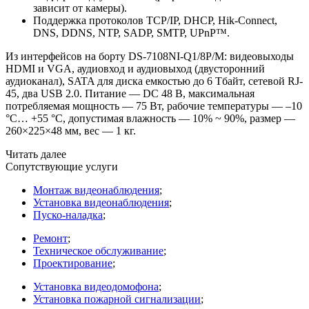
зависит от камеры).
Поддержка протоколов TCP/IP, DHCP, Hik-Connect,
DNS, DDNS, NTP, SADP, SMTP, UPnP™.
Из интерфейсов на борту DS-7108NI-Q1/8P/M: видеовыходы
HDMI и VGA, аудиовход и аудиовыход
(двусторонний
аудиоканал), SATA для диска емкостью до 6 Тбайт, сетевой RJ-
45, два USB 2.0. Питание — DC 48 В, максимальная
потребляемая мощность — 75 Вт, рабочие температуры — –10
°C… +55 °C, допустимая влажность — 10% ~ 90%, размер —
260×225×48 мм, вес — 1 кг.
Читать далее
Сопутствующие услуги
Монтаж видеонаблюдения
;
Установка видеонаблюдения
;
Пуско-наладка
;
Ремонт
;
Техническое обслуживание
;
Проектирование
;
Установка видеодомофона
;
Установка пожарной сигнализации
;