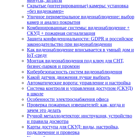
минусы, затраты
Скрытые (интегрированные) камеры: установка
«без видеокамер»
Уличное периметральное видеонаблюдение: выбор
камер и анализ покрытия
Комбинированные системы: видеонаблюдение +
СКУД + пожарная сигнализация
Защита конфиденциальности: GDPR и российское
законодательство при видеонаблюдении
Как видеонаблюдение вписывается в умный дом и
IoT‑среду
Монтаж видеонаблюдения под ключ для СНТ,
бизнес‑парков и промзон
Кибербезопасность систем видеонаблюдения
Какой датчик движения лучше выбрать
Автоматические ворота: управление и настройка
Система контроля и управления доступом (СКУД)
в школе
Особенности электроснабжения офиса
Проверка пожарных извещателей: как, когда и
зачем это делать
Ручной металлодетектор: инструкция, устройство
и правила досмотра
Карты доступа для СКУД: виды, настройка,
подключение и проверка