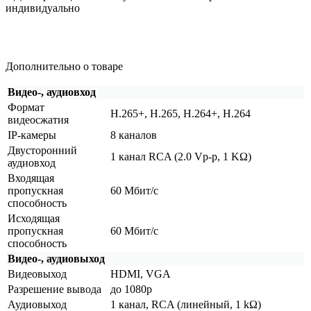
индивидуально
Дополнительно о товаре
Видео-, аудиовход
Формат
H.265+, H.265, H.264+, H.264
видеосжатия
IP-камеры
8 каналов
Двусторонний
1 канал RCA
(2
.0 Vp-p, 1 KΩ)
аудиовход
Входящая
пропускная
60 Мбит/с
способность
Исходящая
пропускная
60 Мбит/с
способность
Видео-, аудиовыход
Видеовыход
HDMI, VGA
Разрешение вывода
до 1080р
Аудиовыход
1 канал, RCA
(линейный
, 1 kΩ)