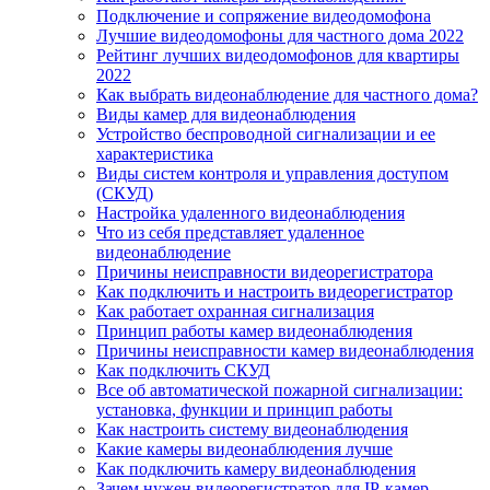
Подключение и сопряжение видеодомофона
Лучшие видеодомофоны для частного дома 2022
Рейтинг лучших видеодомофонов для квартиры
2022
Как выбрать видеонаблюдение для частного дома?
Виды камер для видеонаблюдения
Устройство беспроводной сигнализации и ее
характеристика
Виды систем контроля и управления доступом
(СКУД)
Настройка удаленного видеонаблюдения
Что из себя представляет удаленное
видеонаблюдение
Причины неисправности видеорегистратора
Как подключить и настроить видеорегистратор
Как работает охранная сигнализация
Принцип работы камер видеонаблюдения
Причины неисправности камер видеонаблюдения
Как подключить СКУД
Все об автоматической пожарной сигнализации:
установка, функции и принцип работы
Как настроить систему видеонаблюдения
Какие камеры видеонаблюдения лучше
Как подключить камеру видеонаблюдения
Зачем нужен видеорегистратор для IP-камер