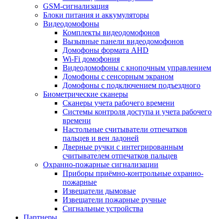
GSM-сигнализация
Блоки питания и аккумуляторы
Видеодомофоны
Комплекты видеодомофонов
Вызывные панели видеодомофонов
Домофоны формата AHD
Wi-Fi домофония
Видеодомофоны с кнопочным управлением
Домофоны с сенсорным экраном
Домофоны с подключением подъездного
Биометрические сканеры
Сканеры учета рабочего времени
Системы контроля доступа и учета рабочего
времени
Настольные считыватели отпечатков
пальцев и вен ладоней
Дверные ручки с интегрированным
считывателем отпечатков пальцев
Охранно-пожарные сигнализации
Приборы приёмно-контрольные охранно-
пожарные
Извещатели дымовые
Извещатели пожарные ручные
Сигнальные устройства
Партнеры