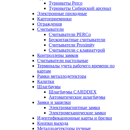
Турникеты Perco
Турникеты Сибирский арсенал
Электронные проходные
Картоприемники
Ограждения
Считыватели
Считыватели PERCo
Бесконтактные считыватели
Считыватели Proximity
Считыватели с клавиатурой
Контроллеры замков
Считыватели настольные
Терминалы учета рабочего времени по
картам
Рамки металлодетектора
Калитки
Шлагбаумы
Шлагбаумы CARDDEX
Автоматические шлагбаумы
Замки и защелки
Электромагнитные замки
Электромеханические замки
Идентификационные карты и брелки
Кнопки выхода
Металлодетекторы ручные