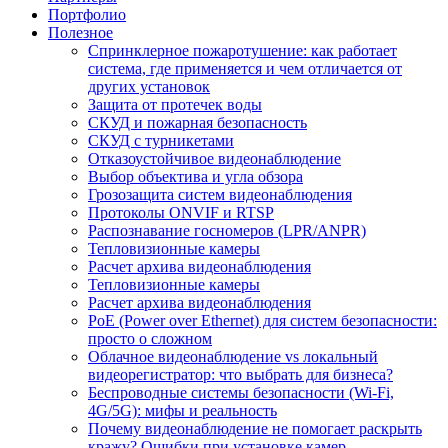
Портфолио
Полезное
Спринклерное пожаротушение: как работает
система, где применяется и чем отличается от
других установок
Защита от протечек воды
СКУД и пожарная безопасность
СКУД с турникетами
Отказоустойчивое видеонаблюдение
Выбор объектива и угла обзора
Грозозащита систем видеонаблюдения
Протоколы ONVIF и RTSP
Распознавание госномеров (LPR/ANPR)
Тепловизионные камеры
Расчет архива видеонаблюдения
Тепловизионные камеры
Расчет архива видеонаблюдения
PoE (Power over Ethernet) для систем безопасности:
просто о сложном
Облачное видеонаблюдение vs локальный
видеорегистратор: что выбрать для бизнеса?
Беспроводные системы безопасности (Wi-Fi,
4G/5G): мифы и реальность
Почему видеонаблюдение не помогает раскрыть
кражу? Ошибки при установке камер