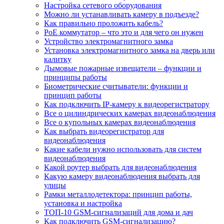
Настройка сетевого оборудования
Можно ли устанавливать камеру в подъезде?
Как правильно проложить кабель?
PoE коммутатор – что это и для чего он нужен
Устройство электромагнитного замка
Установка электромагнитного замка на дверь или
калитку
Дымовые пожарные извещатели – функции и
принципы работы
Биометрические считыватели: функции и
принцип работы
Как подключить IP-камеру к видеорегистратору
Все о цилиндрических камерах видеонаблюдения
Все о купольных камерах видеонаблюдения
Как выбрать видеорегистратор для
видеонаблюдения
Какие кабели нужно использовать для систем
видеонаблюдения
Какой роутер выбрать для видеонаблюдения
Какую камеру видеонаблюдения выбрать для
улицы
Рамки металлодетектора: принцип работы,
установка и настройка
ТОП-10 GSM-сигнализаций для дома и дач
Как подключить GSM-сигнализацию?