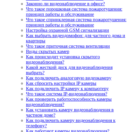
Законно ли видеонаблюдение в офисе?
Что такое порошковая система пожаротушения:
принцип работы и обслуживание
Что такое спринклерная система пожаротушения:
принцип работы и обслуживание
Настройка охранной GSM сигнализации
Как выбрать видеодомофон: для частного дома и
квартиры
Что такое приточная система вентиляции
Виды скрытых камер
Как происходит установка скрытого
видеонаблюдения?
Какой жесткий диск для видеонаблюдения
выбрать?
Как подключить аналоговую видеокамеру
Как сбросить настройки IP камеры
Как подключить IP камеру к компьютеру
Что такое система IP-видеонаблюдения?
Как проверить работоспособность камеры
видеонаблюдения?
Как установить камеру видеонаблюдения в
частном доме?
Как подключить камеру видеонаблюдения к
телефону?
Как работают камеры видеонаблюдения?