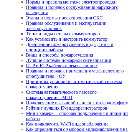
Нормы и правила монтажа электропроводки
Правила и порядок обслуживания наружного
освещения
Этапы и нормы проектирования СКС
Правила обслуживания и эксплуатации
электроустановок
Типы и виды сетевых коммутаторов
Как установить и настроить коммутатор
Дренчерное пожаротушение: виды, типы и
принципы работы
Виды и способы пожаротушения
Лучшие системы пожарной сигнализации
UTP и FTP кабели: в чем различия?
Правила и порядок применения углекислотного
огнетушителя – ОУ
Принципы установки автоматической системы
пожаротушения
Система автоматического газового
пожаротушения - МГП
Подключение вызывной панели к видеодомофону
Рейтинг лучших IP-видеорегистраторов
Мини-камеры – способы подключения и принцип
работы
Как подключить Wi-Fi видеонаблюдение
Как определиться с выбором видеонаблюдения на