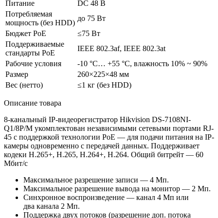
Питание
DC 48 В
Потребляемая
до 75 Вт
мощность
(без
HDD)
Бюджет PoE
≤75 Вт
Поддерживаемые
IEEE 802.3af, IEEE 802.3at
стандарты PoE
Рабочие условия
-10 °C… +55 °C, влажность 10% ~ 90%
Размер
260×225×48 мм
Вес
(нетто
)
≤1 кг
(без
HDD)
Описание товара
8-канальный IP-видеорегистратор Hikvision DS-7108NI-
Q1/8P/M укомплектован независимыми сетевыми портами RJ-
45 с поддержкой технологии PoE — для подачи питания на IP-
камеры одновременно с передачей данных. Поддерживает
кодеки H.265+, H.265, H.264+, H.264. Общий битрейт — 60
Мбит/с
Максимальное разрешение записи — 4 Мп.
Максимальное разрешение вывода на монитор — 2 Мп.
Синхронное воспроизведение — канал 4 Мп или
два канала 2 Мп.
Поддержка двух потоков
(разрешение
доп. потока