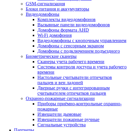
GSM-сигнализация
Блоки питания и аккумуляторы
Видеодомофоны
Комплекты видеодомофонов
Вызывные панели видеодомофонов
Домофоны формата AHD
Wi-Fi домофония
Видеодомофоны с кнопочным управлением
Домофоны с сенсорным экраном
Домофоны с подключением подъездного
Биометрические сканеры
Сканеры учета рабочего времени
Системы контроля доступа и учета рабочего
времени
Настольные считыватели отпечатков
пальцев и вен ладоней
Дверные ручки с интегрированным
считывателем отпечатков пальцев
Охранно-пожарные сигнализации
Приборы приёмно-контрольные охранно-
пожарные
Извещатели дымовые
Извещатели пожарные ручные
Сигнальные устройства
Партнеры