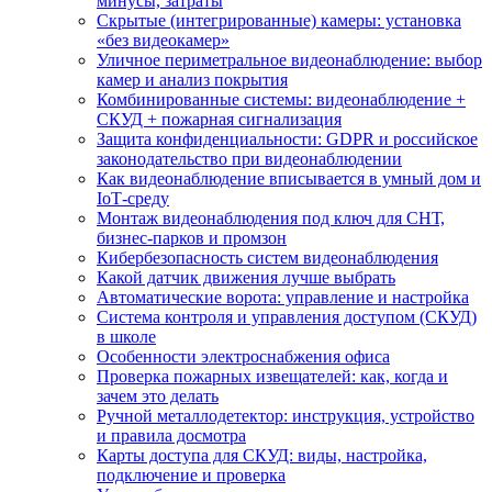
минусы, затраты
Скрытые (интегрированные) камеры: установка
«без видеокамер»
Уличное периметральное видеонаблюдение: выбор
камер и анализ покрытия
Комбинированные системы: видеонаблюдение +
СКУД + пожарная сигнализация
Защита конфиденциальности: GDPR и российское
законодательство при видеонаблюдении
Как видеонаблюдение вписывается в умный дом и
IoT‑среду
Монтаж видеонаблюдения под ключ для СНТ,
бизнес‑парков и промзон
Кибербезопасность систем видеонаблюдения
Какой датчик движения лучше выбрать
Автоматические ворота: управление и настройка
Система контроля и управления доступом (СКУД)
в школе
Особенности электроснабжения офиса
Проверка пожарных извещателей: как, когда и
зачем это делать
Ручной металлодетектор: инструкция, устройство
и правила досмотра
Карты доступа для СКУД: виды, настройка,
подключение и проверка