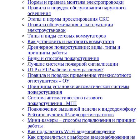
Нормы и правила монтажа электропроводки
Правила и порядок обслуживания наружного
освещения
Этапы и нормы проектирования СКС
Правила обслуживания и эксплуатации
электроустановок
Типы и виды сетевых коммутаторов
Как установить и настроить коммутатор
Дренчерное пожаротушение: виды, типы и
принципы работы
Виды и способы пожаротушения
Лучшие системы пожарной сигнализации
UTP и FTP кабели: в чем различия?
Правила и порядок применения углекислотного
огнетушителя – ОУ
Принципы установки автоматической системы
пожаротушения
Система автоматического газового
пожаротушения - МГП
Подключение вызывной панели к видеодомофону
Рейтинг лучших IP-видеорегистраторов
Мини-камеры – способы подключения и принцип
работы
Как подключить Wi-Fi видеонаблюдение
Как определиться с выбором видеонаблюдения на