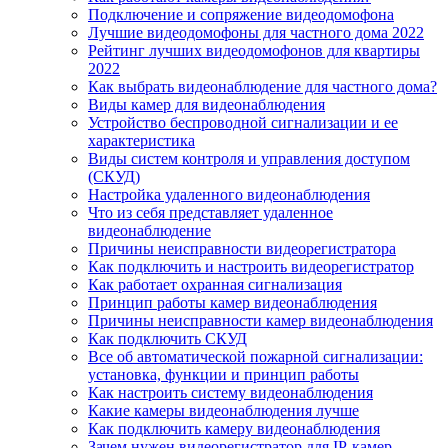
Подключение и сопряжение видеодомофона
Лучшие видеодомофоны для частного дома 2022
Рейтинг лучших видеодомофонов для квартиры
2022
Как выбрать видеонаблюдение для частного дома?
Виды камер для видеонаблюдения
Устройство беспроводной сигнализации и ее
характеристика
Виды систем контроля и управления доступом
(СКУД)
Настройка удаленного видеонаблюдения
Что из себя представляет удаленное
видеонаблюдение
Причины неисправности видеорегистратора
Как подключить и настроить видеорегистратор
Как работает охранная сигнализация
Принцип работы камер видеонаблюдения
Причины неисправности камер видеонаблюдения
Как подключить СКУД
Все об автоматической пожарной сигнализации:
установка, функции и принцип работы
Как настроить систему видеонаблюдения
Какие камеры видеонаблюдения лучше
Как подключить камеру видеонаблюдения
Зачем нужен видеорегистратор для IP-камер