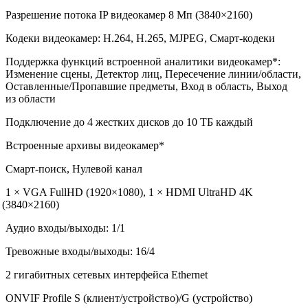
Разрешение потока IP видеокамер 8 Мп
(3840
×2160)
Кодеки видеокамер: H.264, H.265, MJPEG, Смарт-кодеки
Поддержка функций встроенной аналитики видеокамер*:
Изменение сцены, Детектор лиц, Пересечение линии/области,
Оставленные/Пропавшие предметы, Вход в область, Выход
из области
Подключение до 4 жестких дисков до 10 ТБ каждый
Встроенные архивы видеокамер*
Смарт-поиск, Нулевой канал
1 × VGA FullHD
(1920
×1080), 1 × HDMI UltraHD 4K
(3840
×2160)
Аудио входы/выходы: 1/1
Тревожные входы/выходы: 16/4
2 гигабитных сетевых интерфейса Ethernet
ONVIF Profile S
(клиент
/устройство)/G
(устройство
)