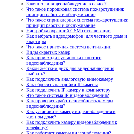
Законно ли видеонаблюдение в офисе?
Что такое порошковая система пожаротушения:
принцип работы и обслуживание
Что такое спринклерная система пожаротушения:
принцип работы и обслуживание
Настройка охранной GSM сигнализации
Как выбрать видеодомофон: для частного дома и
квартиры
Что такое приточная система вентиляции
Виды скрытых камер
Как происходит установка скрытого
видеонаблюдения?
Какой жесткий диск для видеонаблюдения
выбрать?
Как подключить аналоговую видеокамеру
Как сбросить настройки IP камеры
Как подключить IP камеру к компьютеру
Что такое система IP-видеонаблюдения?
Как проверить работоспособность камеры
видеонаблюдения?
Как установить камеру видеонаблюдения в
частном доме?
Как подключить камеру видеонаблюдения к
телефону?
Как работают камеры видеонаблюдения?