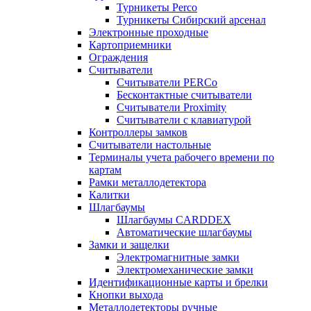
Турникеты Perco
Турникеты Сибирский арсенал
Электронные проходные
Картоприемники
Ограждения
Считыватели
Считыватели PERCo
Бесконтактные считыватели
Считыватели Proximity
Считыватели с клавиатурой
Контроллеры замков
Считыватели настольные
Терминалы учета рабочего времени по
картам
Рамки металлодетектора
Калитки
Шлагбаумы
Шлагбаумы CARDDEX
Автоматические шлагбаумы
Замки и защелки
Электромагнитные замки
Электромеханические замки
Идентификационные карты и брелки
Кнопки выхода
Металлодетекторы ручные