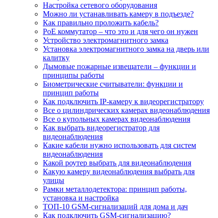
Настройка сетевого оборудования
Можно ли устанавливать камеру в подъезде?
Как правильно проложить кабель?
PoE коммутатор – что это и для чего он нужен
Устройство электромагнитного замка
Установка электромагнитного замка на дверь или
калитку
Дымовые пожарные извещатели – функции и
принципы работы
Биометрические считыватели: функции и
принцип работы
Как подключить IP-камеру к видеорегистратору
Все о цилиндрических камерах видеонаблюдения
Все о купольных камерах видеонаблюдения
Как выбрать видеорегистратор для
видеонаблюдения
Какие кабели нужно использовать для систем
видеонаблюдения
Какой роутер выбрать для видеонаблюдения
Какую камеру видеонаблюдения выбрать для
улицы
Рамки металлодетектора: принцип работы,
установка и настройка
ТОП-10 GSM-сигнализаций для дома и дач
Как подключить GSM-сигнализацию?