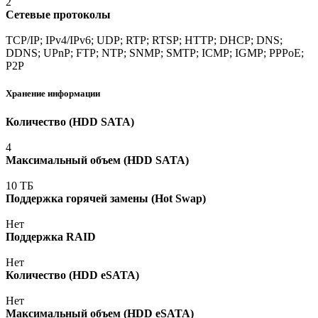
2
Сетевые протоколы
TCP/IP; IPv4/IPv6; UDP; RTP; RTSP; HTTP; DHCP; DNS;
DDNS; UPnP; FTP; NTP; SNMP; SMTP; ICMP; IGMP; PPPoE;
P2P
Хранение информации
Количество
(HDD
SATA)
4
Максимальный объем
(HDD
SATA)
10 ТБ
Поддержка горячей замены
(Hot
Swap)
Нет
Поддержка RAID
Нет
Количество
(HDD
eSATA)
Нет
Максимальный объем
(HDD
eSATA)