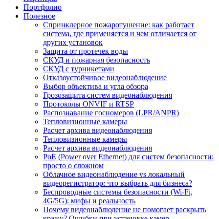
Портфолио
Полезное
Спринклерное пожаротушение: как работает
система, где применяется и чем отличается от
других установок
Защита от протечек воды
СКУД и пожарная безопасность
СКУД с турникетами
Отказоустойчивое видеонаблюдение
Выбор объектива и угла обзора
Грозозащита систем видеонаблюдения
Протоколы ONVIF и RTSP
Распознавание госномеров (LPR/ANPR)
Тепловизионные камеры
Расчет архива видеонаблюдения
Тепловизионные камеры
Расчет архива видеонаблюдения
PoE (Power over Ethernet) для систем безопасности:
просто о сложном
Облачное видеонаблюдение vs локальный
видеорегистратор: что выбрать для бизнеса?
Беспроводные системы безопасности (Wi-Fi,
4G/5G): мифы и реальность
Почему видеонаблюдение не помогает раскрыть
кражу? Ошибки при установке камер