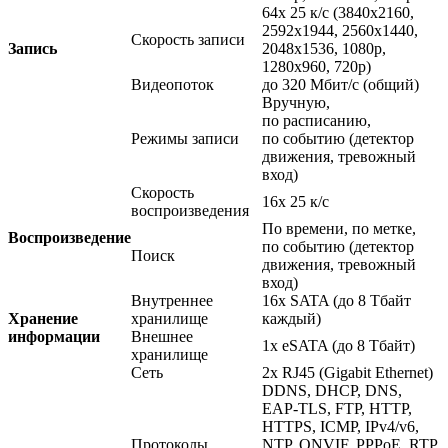
64x 25 к/с
(3840x2160
,
2592x1944, 2560x1440,
Скорость записи
Запись
2048x1536, 1080p,
1280x960, 720p)
Видеопоток
до 320 Мбит/с
(общий
)
Вручную,
по расписанию,
Режимы записи
по событию
(детектор
движения, тревожный
вход)
Скорость
16x 25 к/с
воспроизведения
По времени, по метке,
Воспроизведение
по событию
(детектор
Поиск
движения, тревожный
вход)
Внутреннее
16x SATA
(до
8 Тбайт
Хранение
хранилище
каждый)
информации
Внешнее
1x eSATA
(до
8 Тбайт)
хранилище
Сеть
2x RJ45
(Gigabit
Ethernet)
DDNS, DHCP, DNS,
EAP-TLS, FTP, HTTP,
HTTPS, ICMP, IPv4/v6,
Протоколы
NTP, ONVIF, PPPoE, RTP,