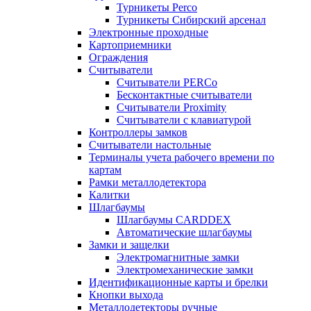
Турникеты Perco
Турникеты Сибирский арсенал
Электронные проходные
Картоприемники
Ограждения
Считыватели
Считыватели PERCo
Бесконтактные считыватели
Считыватели Proximity
Считыватели с клавиатурой
Контроллеры замков
Считыватели настольные
Терминалы учета рабочего времени по
картам
Рамки металлодетектора
Калитки
Шлагбаумы
Шлагбаумы CARDDEX
Автоматические шлагбаумы
Замки и защелки
Электромагнитные замки
Электромеханические замки
Идентификационные карты и брелки
Кнопки выхода
Металлодетекторы ручные