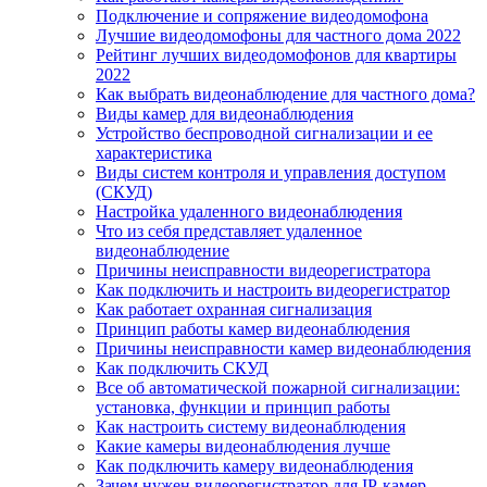
Подключение и сопряжение видеодомофона
Лучшие видеодомофоны для частного дома 2022
Рейтинг лучших видеодомофонов для квартиры
2022
Как выбрать видеонаблюдение для частного дома?
Виды камер для видеонаблюдения
Устройство беспроводной сигнализации и ее
характеристика
Виды систем контроля и управления доступом
(СКУД)
Настройка удаленного видеонаблюдения
Что из себя представляет удаленное
видеонаблюдение
Причины неисправности видеорегистратора
Как подключить и настроить видеорегистратор
Как работает охранная сигнализация
Принцип работы камер видеонаблюдения
Причины неисправности камер видеонаблюдения
Как подключить СКУД
Все об автоматической пожарной сигнализации:
установка, функции и принцип работы
Как настроить систему видеонаблюдения
Какие камеры видеонаблюдения лучше
Как подключить камеру видеонаблюдения
Зачем нужен видеорегистратор для IP-камер