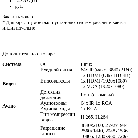
142 832,00
руб.
Заказать товар
* Для юр. лиц монтаж и установка систем рассчитывается
индивидуально
Дополнительно о товаре
Система
ОС
Linux
Входной сигнал
64x IP
(макс
. 3840x2160)
1x HDMI
(Ultra
HD 4K)
Видеовыходы
1x HDMI
(1920x1080
)
Видео
1x VGA
(1920x1080
)
Детекция
Есть
(с
камеры)
движения
Аудиовходы
64x IP, 1x RCA
Аудио
Аудиовыходы
1x RCA
Тип компрессии
H.265, H.264
видео
3840x2160, 2592x1944,
Разрешение
2560x1440, 2048x1536,
записи
1080p, 1280x960, 720p