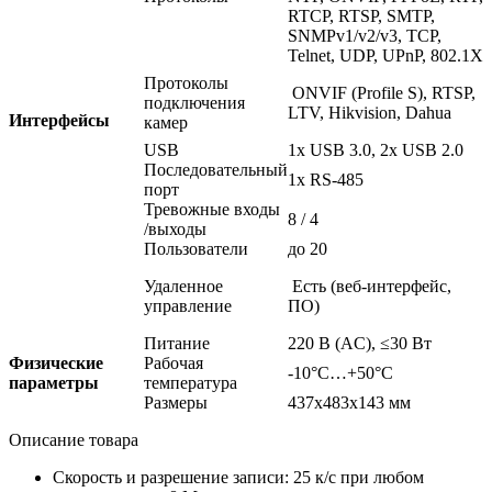
RTCP, RTSP, SMTP,
SNMPv1/v2/v3, TCP,
Telnet, UDP, UPnP, 802.1X
Протоколы
ONVIF
(Profile
S), RTSP,
подключения
LTV, Hikvision, Dahua
Интерфейсы
камер
USB
1x USB 3.0, 2x USB 2.0
Последовательный
1x RS-485
порт
Тревожные входы
8 / 4
/выходы
Пользователи
до 20
Удаленное
Есть
(веб
-интерфейс,
управление
ПО)
Питание
220 В
(AС
), ≤30 Вт
Физические
Рабочая
-10°C…+50°C
параметры
температура
Размеры
437x483x143 мм
Описание товара
Скорость и разрешение записи: 25 к/с при любом