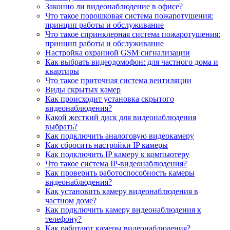
Законно ли видеонаблюдение в офисе?
Что такое порошковая система пожаротушения:
принцип работы и обслуживание
Что такое спринклерная система пожаротушения:
принцип работы и обслуживание
Настройка охранной GSM сигнализации
Как выбрать видеодомофон: для частного дома и
квартиры
Что такое приточная система вентиляции
Виды скрытых камер
Как происходит установка скрытого
видеонаблюдения?
Какой жесткий диск для видеонаблюдения
выбрать?
Как подключить аналоговую видеокамеру
Как сбросить настройки IP камеры
Как подключить IP камеру к компьютеру
Что такое система IP-видеонаблюдения?
Как проверить работоспособность камеры
видеонаблюдения?
Как установить камеру видеонаблюдения в
частном доме?
Как подключить камеру видеонаблюдения к
телефону?
Как работают камеры видеонаблюдения?