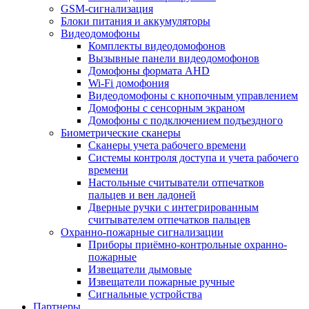
GSM-сигнализация
Блоки питания и аккумуляторы
Видеодомофоны
Комплекты видеодомофонов
Вызывные панели видеодомофонов
Домофоны формата AHD
Wi-Fi домофония
Видеодомофоны с кнопочным управлением
Домофоны с сенсорным экраном
Домофоны с подключением подъездного
Биометрические сканеры
Сканеры учета рабочего времени
Системы контроля доступа и учета рабочего
времени
Настольные считыватели отпечатков
пальцев и вен ладоней
Дверные ручки с интегрированным
считывателем отпечатков пальцев
Охранно-пожарные сигнализации
Приборы приёмно-контрольные охранно-
пожарные
Извещатели дымовые
Извещатели пожарные ручные
Сигнальные устройства
Партнеры