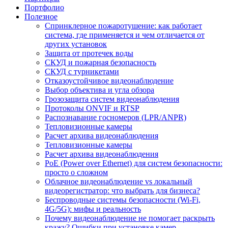
Портфолио
Полезное
Спринклерное пожаротушение: как работает
система, где применяется и чем отличается от
других установок
Защита от протечек воды
СКУД и пожарная безопасность
СКУД с турникетами
Отказоустойчивое видеонаблюдение
Выбор объектива и угла обзора
Грозозащита систем видеонаблюдения
Протоколы ONVIF и RTSP
Распознавание госномеров (LPR/ANPR)
Тепловизионные камеры
Расчет архива видеонаблюдения
Тепловизионные камеры
Расчет архива видеонаблюдения
PoE (Power over Ethernet) для систем безопасности:
просто о сложном
Облачное видеонаблюдение vs локальный
видеорегистратор: что выбрать для бизнеса?
Беспроводные системы безопасности (Wi-Fi,
4G/5G): мифы и реальность
Почему видеонаблюдение не помогает раскрыть
кражу? Ошибки при установке камер