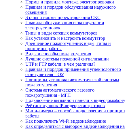
Нормы и правила монтажа электропроводки
Правила и порядок обслуживания наружного
освещения
Этапы и нормы проектирования СКС
Правила обслуживания и эксплуатации
электроустановок
Типы и виды сетевых коммутаторов
Как установить и настроить коммутатор
Дренчерное пожаротушение: виды, типы и
принципы работы
Виды и способы пожаротушения
Лучшие системы пожарной сигнализации
UTP и FTP кабели: в чем различия?
Правила и порядок применения углекислотного
огнетушителя – ОУ
Принципы установки автоматической системы
пожаротушения
Система автоматического газового
пожаротушения - МГП
Подключение вызывной панели к видеодомофону
Рейтинг лучших IP-видеорегистраторов
Мини-камеры – способы подключения и принцип
работы
Как подключить Wi-Fi видеонаблюдение
Как определиться с выбором видеонаблюдения на