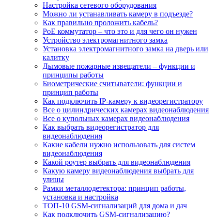
Настройка сетевого оборудования
Можно ли устанавливать камеру в подъезде?
Как правильно проложить кабель?
PoE коммутатор – что это и для чего он нужен
Устройство электромагнитного замка
Установка электромагнитного замка на дверь или
калитку
Дымовые пожарные извещатели – функции и
принципы работы
Биометрические считыватели: функции и
принцип работы
Как подключить IP-камеру к видеорегистратору
Все о цилиндрических камерах видеонаблюдения
Все о купольных камерах видеонаблюдения
Как выбрать видеорегистратор для
видеонаблюдения
Какие кабели нужно использовать для систем
видеонаблюдения
Какой роутер выбрать для видеонаблюдения
Какую камеру видеонаблюдения выбрать для
улицы
Рамки металлодетектора: принцип работы,
установка и настройка
ТОП-10 GSM-сигнализаций для дома и дач
Как подключить GSM-сигнализацию?