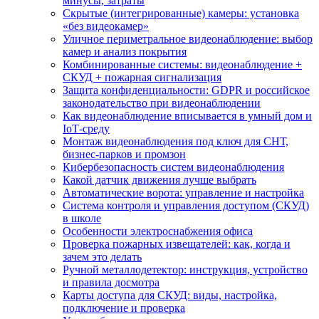
минусы, затраты
Скрытые (интегрированные) камеры: установка
«без видеокамер»
Уличное периметральное видеонаблюдение: выбор
камер и анализ покрытия
Комбинированные системы: видеонаблюдение +
СКУД + пожарная сигнализация
Защита конфиденциальности: GDPR и российское
законодательство при видеонаблюдении
Как видеонаблюдение вписывается в умный дом и
IoT‑среду
Монтаж видеонаблюдения под ключ для СНТ,
бизнес‑парков и промзон
Кибербезопасность систем видеонаблюдения
Какой датчик движения лучше выбрать
Автоматические ворота: управление и настройка
Система контроля и управления доступом (СКУД)
в школе
Особенности электроснабжения офиса
Проверка пожарных извещателей: как, когда и
зачем это делать
Ручной металлодетектор: инструкция, устройство
и правила досмотра
Карты доступа для СКУД: виды, настройка,
подключение и проверка