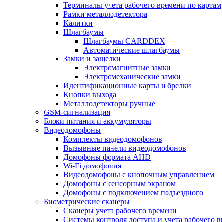
Терминалы учета рабочего времени по картам
Рамки металлодетектора
Калитки
Шлагбаумы
Шлагбаумы CARDDEX
Автоматические шлагбаумы
Замки и защелки
Электромагнитные замки
Электромеханические замки
Идентификационные карты и брелки
Кнопки выхода
Металлодетекторы ручные
GSM-сигнализация
Блоки питания и аккумуляторы
Видеодомофоны
Комплекты видеодомофонов
Вызывные панели видеодомофонов
Домофоны формата AHD
Wi-Fi домофония
Видеодомофоны с кнопочным управлением
Домофоны с сенсорным экраном
Домофоны с подключением подъездного
Биометрические сканеры
Сканеры учета рабочего времени
Системы контроля доступа и учета рабочего 