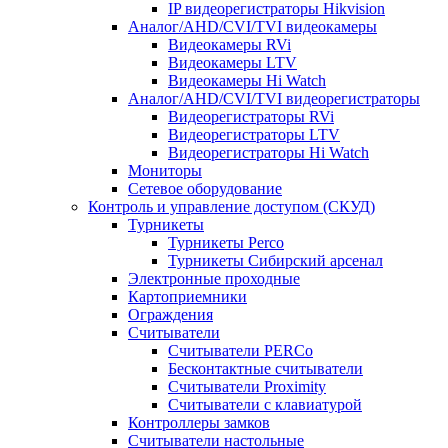
IP видеорегистраторы Hikvision
Аналог/AHD/CVI/TVI видеокамеры
Видеокамеры RVi
Видеокамеры LTV
Видеокамеры Hi Watch
Аналог/AHD/CVI/TVI видеорегистраторы
Видеорегистраторы RVi
Видеорегистраторы LTV
Видеорегистраторы Hi Watch
Мониторы
Сетевое оборудование
Контроль и управление доступом (СКУД)
Турникеты
Турникеты Perco
Турникеты Сибирский арсенал
Электронные проходные
Картоприемники
Ограждения
Считыватели
Считыватели PERCo
Бесконтактные считыватели
Считыватели Proximity
Считыватели с клавиатурой
Контроллеры замков
Считыватели настольные