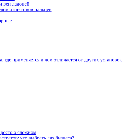
и вен ладоней
лем отпечатков пальцев
арные
, где применяется и чем отличается от других установок
 просто о сложном
тратор: что выбрать для бизнеса?