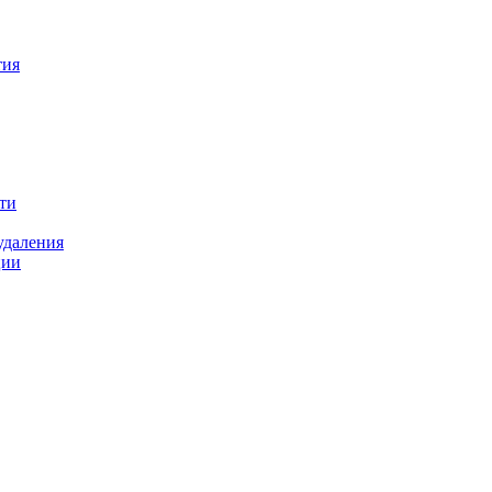
тия
ти
удаления
ции