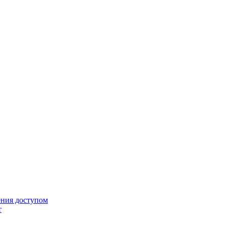
ения доступом
т