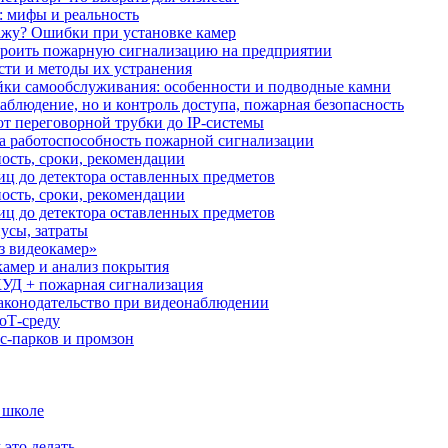
: мифы и реальность
ажу? Ошибки при установке камер
троить пожарную сигнализацию на предприятии
сти и методы их устранения
ки самообслуживания: особенности и подводные камни
аблюдение, но и контроль доступа, пожарная безопасность
от переговорной трубки до IP-системы
за работоспособность пожарной сигнализации
ость, сроки, рекомендации
иц до детектора оставленных предметов
ость, сроки, рекомендации
иц до детектора оставленных предметов
усы, затраты
з видеокамер»
камер и анализ покрытия
УД + пожарная сигнализация
аконодательство при видеонаблюдении
oT‑среду
с‑парков и промзон
 школе
 это делать