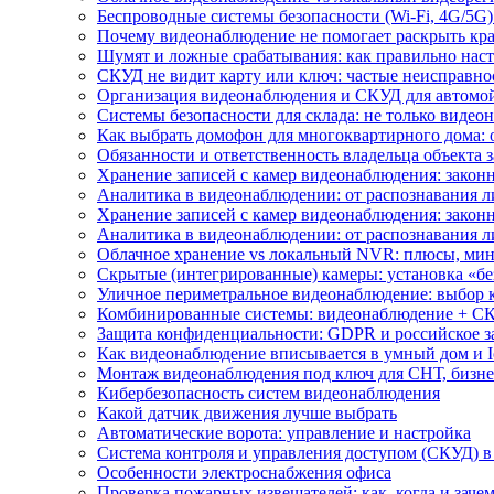
Беспроводные системы безопасности (Wi-Fi, 4G/5G)
Почему видеонаблюдение не помогает раскрыть кр
Шумят и ложные срабатывания: как правильно нас
СКУД не видит карту или ключ: частые неисправно
Организация видеонаблюдения и СКУД для автомой
Системы безопасности для склада: не только видеон
Как выбрать домофон для многоквартирного дома: 
Обязанности и ответственность владельца объекта 
Хранение записей с камер видеонаблюдения: законн
Аналитика в видеонаблюдении: от распознавания л
Хранение записей с камер видеонаблюдения: законн
Аналитика в видеонаблюдении: от распознавания л
Облачное хранение vs локальный NVR: плюсы, мин
Скрытые (интегрированные) камеры: установка «бе
Уличное периметральное видеонаблюдение: выбор 
Комбинированные системы: видеонаблюдение + СК
Защита конфиденциальности: GDPR и российское з
Как видеонаблюдение вписывается в умный дом и I
Монтаж видеонаблюдения под ключ для СНТ, бизне
Кибербезопасность систем видеонаблюдения
Какой датчик движения лучше выбрать
Автоматические ворота: управление и настройка
Система контроля и управления доступом (СКУД) в
Особенности электроснабжения офиса
Проверка пожарных извещателей: как, когда и зачем