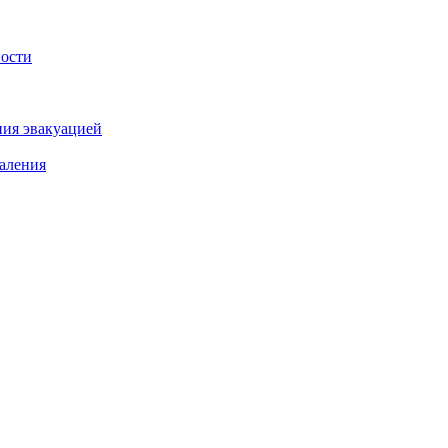
ности
ния эвакуацией
аления