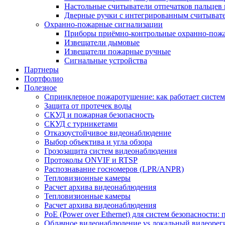
Настольные считыватели отпечатков пальцев 
Дверные ручки с интегрированным считывате
Охранно-пожарные сигнализации
Приборы приёмно-контрольные охранно-пож
Извещатели дымовые
Извещатели пожарные ручные
Сигнальные устройства
Партнеры
Портфолио
Полезное
Спринклерное пожаротушение: как работает система
Защита от протечек воды
СКУД и пожарная безопасность
СКУД с турникетами
Отказоустойчивое видеонаблюдение
Выбор объектива и угла обзора
Грозозащита систем видеонаблюдения
Протоколы ONVIF и RTSP
Распознавание госномеров (LPR/ANPR)
Тепловизионные камеры
Расчет архива видеонаблюдения
Тепловизионные камеры
Расчет архива видеонаблюдения
PoE (Power over Ethernet) для систем безопасности:
Облачное видеонаблюдение vs локальный видеорегис