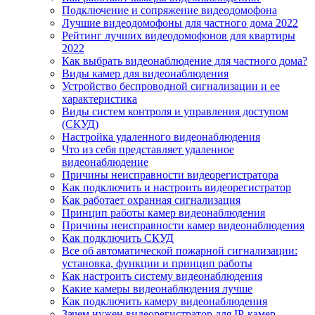
Подключение и сопряжение видеодомофона
Лучшие видеодомофоны для частного дома 2022
Рейтинг лучших видеодомофонов для квартиры
2022
Как выбрать видеонаблюдение для частного дома?
Виды камер для видеонаблюдения
Устройство беспроводной сигнализации и ее
характеристика
Виды систем контроля и управления доступом
(СКУД)
Настройка удаленного видеонаблюдения
Что из себя представляет удаленное
видеонаблюдение
Причины неисправности видеорегистратора
Как подключить и настроить видеорегистратор
Как работает охранная сигнализация
Принцип работы камер видеонаблюдения
Причины неисправности камер видеонаблюдения
Как подключить СКУД
Все об автоматической пожарной сигнализации:
установка, функции и принцип работы
Как настроить систему видеонаблюдения
Какие камеры видеонаблюдения лучше
Как подключить камеру видеонаблюдения
Зачем нужен видеорегистратор для IP-камер