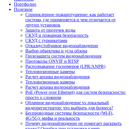
Портфолио
Полезное
Спринклерное пожаротушение: как работает
система, где применяется и чем отличается от
других установок
Защита от протечек воды
СКУД и пожарная безопасность
СКУД с турникетами
Отказоустойчивое видеонаблюдение
Выбор объектива и угла обзора
Грозозащита систем видеонаблюдения
Протоколы ONVIF и RTSP
Распознавание госномеров (LPR/ANPR)
Тепловизионные камеры
Расчет архива видеонаблюдения
Тепловизионные камеры
Расчет архива видеонаблюдения
PoE (Power over Ethernet) для систем безопасности:
просто о сложном
Облачное видеонаблюдение vs локальный
видеорегистратор: что выбрать для бизнеса?
Беспроводные системы безопасности (Wi-Fi,
4G/5G): мифы и реальность
Почему видеонаблюдение не помогает раскрыть
кражу? Ошибки при установке камер