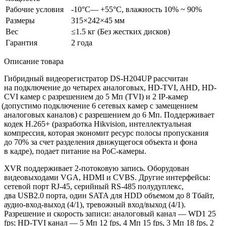
Рабочие условия
-10°C— +55°C, влажность 10% ~ 90%
Размеры
315×242×45 мм
Вес
≤1.5 кг
(Без
жестких дисков)
Гарантия
2 года
Описание товара
Гибридный видеорегистратор DS-H204UP рассчитан
на подключение до четырех аналоговых, HD-TVI, AHD, HD-
CVI камер с разрешением до 5 Мп
(TVI
) и 2 IP-камер
(допустимо
подключение 6 сетевых камер с замещением
аналоговых каналов) с разрешением до 6 Мп. Поддерживает
кодек H.265+
(разработка
Hikvision, интеллектуальная
компрессия, которая экономит ресурс полосы пропускания
до 70% за счет разделения движущегося объекта и фона
в кадре), подает питание на PoC-камеры.
XVR поддерживает 2-потоковую запись. Оборудован
видеовыходами VGA, HDMI и CVBS. Другие интерфейсы:
сетевой порт RJ-45, серийный RS-485 полудуплекс,
два USB2.0 порта, один SATA для HDD объемом до 8 Тбайт,
аудио-вход-выход
(4
/1), тревожный вход/выход
(4
/1).
Разрешение и скорость записи: аналоговый канал — WD1 25
fps; HD-TVI канал — 5 Мп 12 fps, 4 Мп 15 fps, 3 Мп 18 fps, 2