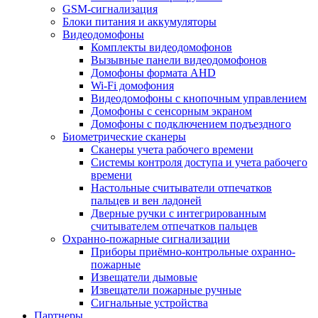
GSM-сигнализация
Блоки питания и аккумуляторы
Видеодомофоны
Комплекты видеодомофонов
Вызывные панели видеодомофонов
Домофоны формата AHD
Wi-Fi домофония
Видеодомофоны с кнопочным управлением
Домофоны с сенсорным экраном
Домофоны с подключением подъездного
Биометрические сканеры
Сканеры учета рабочего времени
Системы контроля доступа и учета рабочего
времени
Настольные считыватели отпечатков
пальцев и вен ладоней
Дверные ручки с интегрированным
считывателем отпечатков пальцев
Охранно-пожарные сигнализации
Приборы приёмно-контрольные охранно-
пожарные
Извещатели дымовые
Извещатели пожарные ручные
Сигнальные устройства
Партнеры