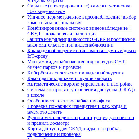
минусы, затраты
Скрытые (интегрированные) камеры: установка
«без видеокамер»
Уличное периметральное видеонаблюдение: выбор
камер и анализ покрытия
Комбинированные системы: видеонаблюдение +
СКУД + пожарная сигнализация
Защита конфиденциальности: GDPR и российское
законодательство при видеонаблюдении
Как видеонаблюдение вписывается в умный дом и
IoT‑среду
Монтаж видеонаблюдения под ключ для СНТ,
бизнес‑парков и промзон
Кибербезопасность систем видеонаблюдения
Какой датчик движения лучше выбрать
Автоматические ворота: управление и настройка
Система контроля и управления доступом (СКУД)
в школе
Особенности электроснабжения офиса
Проверка пожарных извещателей: как, когда и
зачем это делать
Ручной металлодетектор: инструкция, устройство
и правила досмотра
Карты доступа для СКУД: виды, настройка,
подключение и проверка