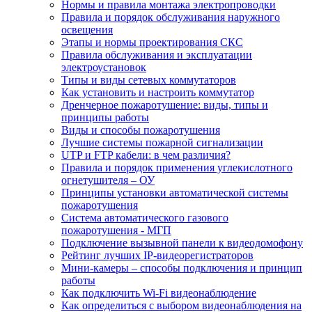
Нормы и правила монтажа электропроводки
Правила и порядок обслуживания наружного
освещения
Этапы и нормы проектирования СКС
Правила обслуживания и эксплуатации
электроустановок
Типы и виды сетевых коммутаторов
Как установить и настроить коммутатор
Дренчерное пожаротушение: виды, типы и
принципы работы
Виды и способы пожаротушения
Лучшие системы пожарной сигнализации
UTP и FTP кабели: в чем различия?
Правила и порядок применения углекислотного
огнетушителя – ОУ
Принципы установки автоматической системы
пожаротушения
Система автоматического газового
пожаротушения - МГП
Подключение вызывной панели к видеодомофону
Рейтинг лучших IP-видеорегистраторов
Мини-камеры – способы подключения и принцип
работы
Как подключить Wi-Fi видеонаблюдение
Как определиться с выбором видеонаблюдения на