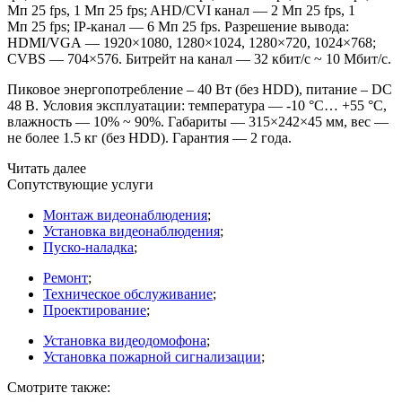
Мп 25 fps, 1 Мп 25 fps; AHD/CVI канал — 2 Мп 25 fps, 1
Мп 25 fps; IP-канал — 6 Мп 25 fps. Разрешение вывода:
HDMI/VGA — 1920×1080, 1280×1024, 1280×720, 1024×768;
CVBS — 704×576. Битрейт на канал — 32 кбит/с ~ 10 Мбит/с.
Пиковое энергопотребление – 40 Вт
(без
HDD), питание – DC
48 В. Условия эксплуатации: температура — -10 °C… +55 °C,
влажность — 10% ~ 90%. Габариты — 315×242×45 мм, вес —
не более 1.5 кг
(без
HDD). Гарантия — 2 года.
Читать далее
Сопутствующие услуги
Монтаж видеонаблюдения
;
Установка видеонаблюдения
;
Пуско-наладка
;
Ремонт
;
Техническое обслуживание
;
Проектирование
;
Установка видеодомофона
;
Установка пожарной сигнализации
;
Смотрите также: