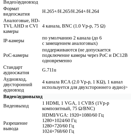
Видео/аудиовход
Формат
H.265+/H.265/H.264+/H.264
видеосжатия
Аналоговые, HD-
TVI, AHD и CVI
4 канала, BNC
(1
.0 Vp-p, 75 Ω)
камеры
по умолчанию 2 канала
(до
6
IP-камеры
с замещением аналоговых)
поддерживаются
(не
допускается
PoC-камеры
подключение камеры через PoC и DC12B
одновременно
Стандарт
G.711u
аудиосжатия
Аудиовход,
4 канала RCA
(2
.0 Vp-p, 1 KΩ), 1 канал
двусторонний
используется для двухстороннего аудио)>
аудиовход
Видео/аудиовыход
1 HDMI, 1 VGA, 1 CVBS
(1Vp
-p
Видеовыход
композитный, 75 Ω/BNC)
HDMI/VGA: 1920×1080/60 Гц
1280×1024/60 Гц
Разрешение
1280×720/60 Гц
вывода
1024×768/60 Гц