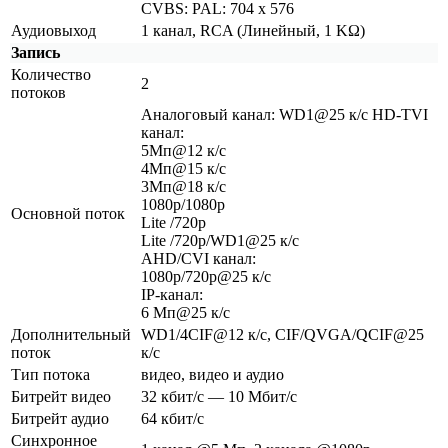
CVBS: PAL: 704 x 576
Аудиовыход
1 канал, RCA
(Линейный
, 1 KΩ)
Запись
Количество
2
потоков
Аналоговый канал: WD1@25 к/с HD-TVI
канал:
5Мп@12 к/с
4Мп@15 к/с
3Мп@18 к/с
1080p/1080p
Основной поток
Lite /720p
Lite /720p/WD1@25 к/с
AHD/CVI канал:
1080p/720p@25 к/с
IP-канал:
6 Мп@25 к/с
Дополнительный
WD1/4CIF@12 к/с, CIF/QVGA/QCIF@25
поток
к/с
Тип потока
видео, видео и аудио
Битрейт видео
32 кбит/с — 10 Мбит/с
Битрейт аудио
64 кбит/с
Синхронное