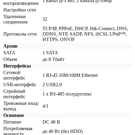
1 канал @5 Мп, 2 канала @1080p
воспроизведение
Настройки сети
Удаленные
32
соединения
TCP/IP, PPPoE, DHCP, Hik-Connect, DNS,
Протоколы сети
DDNS, NTP, SADP, NFS, iSCSI, UPnP™,
HTTPS, ONVIF
Архив
SATA
1 SATA
Объем
до 8 Тбайт
Интерфейсы
Сетевой
1 RJ-45 10M/100M Ethernet
интерфейс
USB-интерфейс
2 USB2.0
Серийный
1 x RS-485 полудуплекс
интерфейс
Тревожные вход/
4/1
выход
Основное
Питание
DC 48 В
Потребляемая
до 40 Вт
(без
HDD)
мощность