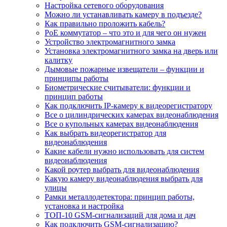
Настройка сетевого оборудования
Можно ли устанавливать камеру в подъезде?
Как правильно проложить кабель?
PoE коммутатор – что это и для чего он нужен
Устройство электромагнитного замка
Установка электромагнитного замка на дверь или
калитку
Дымовые пожарные извещатели – функции и
принципы работы
Биометрические считыватели: функции и
принцип работы
Как подключить IP-камеру к видеорегистратору
Все о цилиндрических камерах видеонаблюдения
Все о купольных камерах видеонаблюдения
Как выбрать видеорегистратор для
видеонаблюдения
Какие кабели нужно использовать для систем
видеонаблюдения
Какой роутер выбрать для видеонаблюдения
Какую камеру видеонаблюдения выбрать для
улицы
Рамки металлодетектора: принцип работы,
установка и настройка
ТОП-10 GSM-сигнализаций для дома и дач
Как подключить GSM-сигнализацию?