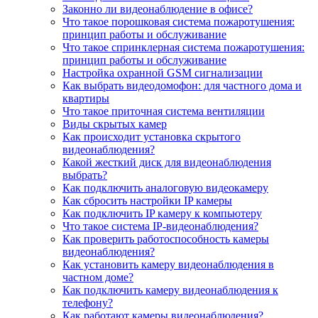
Законно ли видеонаблюдение в офисе?
Что такое порошковая система пожаротушения:
принцип работы и обслуживание
Что такое спринклерная система пожаротушения:
принцип работы и обслуживание
Настройка охранной GSM сигнализации
Как выбрать видеодомофон: для частного дома и
квартиры
Что такое приточная система вентиляции
Виды скрытых камер
Как происходит установка скрытого
видеонаблюдения?
Какой жесткий диск для видеонаблюдения
выбрать?
Как подключить аналоговую видеокамеру
Как сбросить настройки IP камеры
Как подключить IP камеру к компьютеру
Что такое система IP-видеонаблюдения?
Как проверить работоспособность камеры
видеонаблюдения?
Как установить камеру видеонаблюдения в
частном доме?
Как подключить камеру видеонаблюдения к
телефону?
Как работают камеры видеонаблюдения?