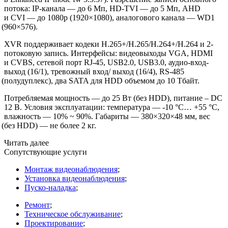
потока: IP-канала — до 6 Мп, HD-TVI — до 5 Мп, AHD
и CVI — до 1080p
(1920
×1080), аналогового канала — WD1
(960
×576).
XVR поддерживает кодеки H.265+/H.265/H.264+/H.264 и 2-
потоковую запись. Интерфейсы: видеовыходы VGA, HDMI
и CVBS, сетевой порт RJ-45, USB2.0, USB3.0, аудио-вход-
выход
(16
/1), тревожный вход/ выход
(16
/4), RS-485
(полудуплекс
), два SATA для HDD объемом до 10 Тбайт.
Потребляемая мощность — до 25 Вт
(без
HDD), питание – DC
12 В. Условия эксплуатации: температура — -10 °C… +55 °C,
влажность — 10% ~ 90%. Габариты — 380×320×48 мм, вес
(без
HDD) — не более 2 кг.
Читать далее
Сопутствующие услуги
Монтаж видеонаблюдения
;
Установка видеонаблюдения
;
Пуско-наладка
;
Ремонт
;
Техническое обслуживание
;
Проектирование
;