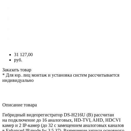
31 127,00
руб.
Заказать товар
* Для юр. лиц монтаж и установка систем рассчитывается
индивидуально
Описание товара
Гибридный видеорегистратор DS-H216U
(B
) рассчитан
на подключение до 16 аналоговых, HD-TVI, AHD, HDCVI
камер и 2 IP-камер
(до
32 с замещением аналоговых каналов
в Enhanced IP mode fw 3.5.37). Разрешение записи основного