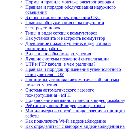
Нормы и правила монтажа электропроводки
Правила и порядок обслуживания наружного
освещения
Этапы и нормы проектирования СКС
Правила обслуживания и эксплуатации
электроустановок
Типы и виды сетевых коммутаторов
Как установить и настроить коммутатор
Дренчерное пожаротушение: виды, типы и
принципы работы
Виды и способы пожаротушения
Лучшие системы пожарной сигнализации
UTP и FTP кабели: в чем различия?
Правила и порядок применения углекислотного
огнетушителя – ОУ
Принципы установки автоматической системы
пожаротушения
Система автоматического газового
пожаротушения - МГП
Подключение вызывной панели к видеодомофону
Рейтинг лучших IP-видеорегистраторов
Мини-камеры – способы подключения и принцип
работы
Как подключить Wi-Fi видеонаблюдение
Как определиться с выбором видеонаблюдения на