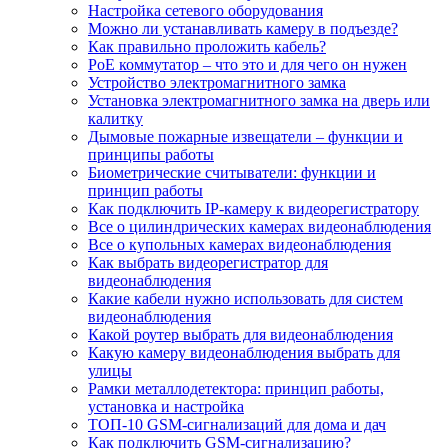
Настройка сетевого оборудования
Можно ли устанавливать камеру в подъезде?
Как правильно проложить кабель?
PoE коммутатор – что это и для чего он нужен
Устройство электромагнитного замка
Установка электромагнитного замка на дверь или
калитку
Дымовые пожарные извещатели – функции и
принципы работы
Биометрические считыватели: функции и
принцип работы
Как подключить IP-камеру к видеорегистратору
Все о цилиндрических камерах видеонаблюдения
Все о купольных камерах видеонаблюдения
Как выбрать видеорегистратор для
видеонаблюдения
Какие кабели нужно использовать для систем
видеонаблюдения
Какой роутер выбрать для видеонаблюдения
Какую камеру видеонаблюдения выбрать для
улицы
Рамки металлодетектора: принцип работы,
установка и настройка
ТОП-10 GSM-сигнализаций для дома и дач
Как подключить GSM-сигнализацию?