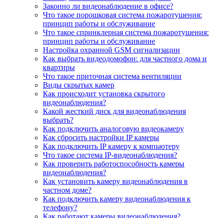
Законно ли видеонаблюдение в офисе?
Что такое порошковая система пожаротушения:
принцип работы и обслуживание
Что такое спринклерная система пожаротушения:
принцип работы и обслуживание
Настройка охранной GSM сигнализации
Как выбрать видеодомофон: для частного дома и
квартиры
Что такое приточная система вентиляции
Виды скрытых камер
Как происходит установка скрытого
видеонаблюдения?
Какой жесткий диск для видеонаблюдения
выбрать?
Как подключить аналоговую видеокамеру
Как сбросить настройки IP камеры
Как подключить IP камеру к компьютеру
Что такое система IP-видеонаблюдения?
Как проверить работоспособность камеры
видеонаблюдения?
Как установить камеру видеонаблюдения в
частном доме?
Как подключить камеру видеонаблюдения к
телефону?
Как работают камеры видеонаблюдения?