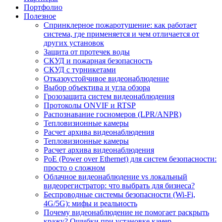
Портфолио
Полезное
Спринклерное пожаротушение: как работает
система, где применяется и чем отличается от
других установок
Защита от протечек воды
СКУД и пожарная безопасность
СКУД с турникетами
Отказоустойчивое видеонаблюдение
Выбор объектива и угла обзора
Грозозащита систем видеонаблюдения
Протоколы ONVIF и RTSP
Распознавание госномеров (LPR/ANPR)
Тепловизионные камеры
Расчет архива видеонаблюдения
Тепловизионные камеры
Расчет архива видеонаблюдения
PoE (Power over Ethernet) для систем безопасности:
просто о сложном
Облачное видеонаблюдение vs локальный
видеорегистратор: что выбрать для бизнеса?
Беспроводные системы безопасности (Wi-Fi,
4G/5G): мифы и реальность
Почему видеонаблюдение не помогает раскрыть
кражу? Ошибки при установке камер