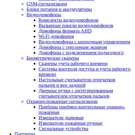
GSM-сигнализация
Блоки питания и аккумуляторы
Видеодомофоны
Комплекты видеодомофонов
Вызывные панели видеодомофонов
Домофоны формата AHD
Wi-Fi домофония
Видеодомофоны с кнопочным управлением
Домофоны с сенсорным экраном
Домофоны с подключением подъездного
Биометрические сканеры
Сканеры учета рабочего времени
Системы контроля доступа и учета рабочего
времени
Настольные считыватели отпечатков
пальцев и вен ладоней
Дверные ручки с интегрированным
считывателем отпечатков пальцев
Охранно-пожарные сигнализации
Приборы приёмно-контрольные охранно-
пожарные
Извещатели дымовые
Извещатели пожарные ручные
Сигнальные устройства
Партнеры