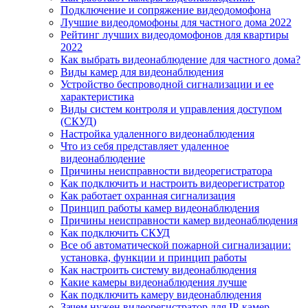
Подключение и сопряжение видеодомофона
Лучшие видеодомофоны для частного дома 2022
Рейтинг лучших видеодомофонов для квартиры
2022
Как выбрать видеонаблюдение для частного дома?
Виды камер для видеонаблюдения
Устройство беспроводной сигнализации и ее
характеристика
Виды систем контроля и управления доступом
(СКУД)
Настройка удаленного видеонаблюдения
Что из себя представляет удаленное
видеонаблюдение
Причины неисправности видеорегистратора
Как подключить и настроить видеорегистратор
Как работает охранная сигнализация
Принцип работы камер видеонаблюдения
Причины неисправности камер видеонаблюдения
Как подключить СКУД
Все об автоматической пожарной сигнализации:
установка, функции и принцип работы
Как настроить систему видеонаблюдения
Какие камеры видеонаблюдения лучше
Как подключить камеру видеонаблюдения
Зачем нужен видеорегистратор для IP-камер