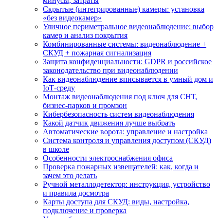
минусы, затраты
Скрытые (интегрированные) камеры: установка
«без видеокамер»
Уличное периметральное видеонаблюдение: выбор
камер и анализ покрытия
Комбинированные системы: видеонаблюдение +
СКУД + пожарная сигнализация
Защита конфиденциальности: GDPR и российское
законодательство при видеонаблюдении
Как видеонаблюдение вписывается в умный дом и
IoT‑среду
Монтаж видеонаблюдения под ключ для СНТ,
бизнес‑парков и промзон
Кибербезопасность систем видеонаблюдения
Какой датчик движения лучше выбрать
Автоматические ворота: управление и настройка
Система контроля и управления доступом (СКУД)
в школе
Особенности электроснабжения офиса
Проверка пожарных извещателей: как, когда и
зачем это делать
Ручной металлодетектор: инструкция, устройство
и правила досмотра
Карты доступа для СКУД: виды, настройка,
подключение и проверка