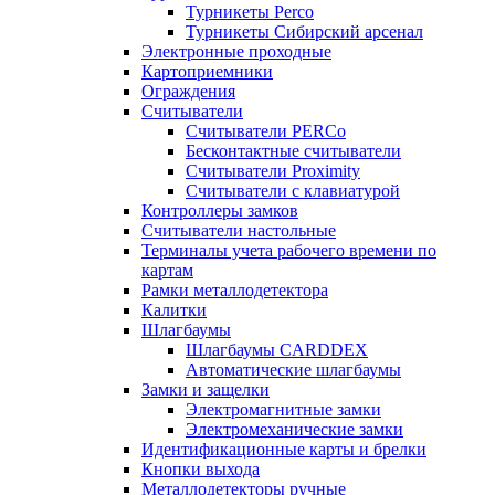
Турникеты Perco
Турникеты Сибирский арсенал
Электронные проходные
Картоприемники
Ограждения
Считыватели
Считыватели PERCo
Бесконтактные считыватели
Считыватели Proximity
Считыватели с клавиатурой
Контроллеры замков
Считыватели настольные
Терминалы учета рабочего времени по
картам
Рамки металлодетектора
Калитки
Шлагбаумы
Шлагбаумы CARDDEX
Автоматические шлагбаумы
Замки и защелки
Электромагнитные замки
Электромеханические замки
Идентификационные карты и брелки
Кнопки выхода
Металлодетекторы ручные